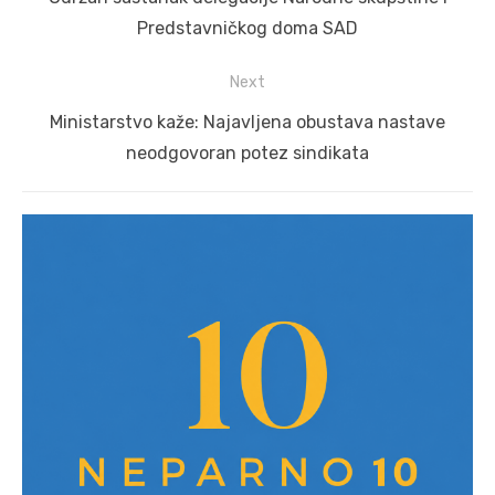
post:
Predstavničkog doma SAD
Next
Next
Ministarstvo kaže: Najavljena obustava nastave
post:
neodgovoran potez sindikata