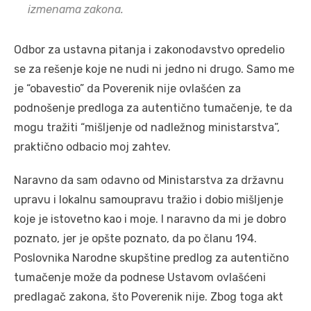
izmenama zakona.
Odbor za ustavna pitanja i zakonodavstvo opredelio
se za rešenje koje ne nudi ni jedno ni drugo. Samo me
je “obavestio” da Poverenik nije ovlašćen za
podnošenje predloga za autentično tumačenje, te da
mogu tražiti “mišlјenje od nadležnog ministarstva”,
praktično odbacio moj zahtev.
Naravno da sam odavno od Ministarstva za državnu
upravu i lokalnu samoupravu tražio i dobio mišlјenje
koje je istovetno kao i moje. I naravno da mi je dobro
poznato, jer je opšte poznato, da po članu 194.
Poslovnika Narodne skupštine predlog za autentično
tumačenje može da podnese Ustavom ovlašćeni
predlagač zakona, što Poverenik nije. Zbog toga akt