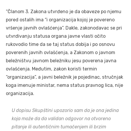
“Članom 3. Zakona utvrđeno je da obaveze po njemu
pored ostalih ima “i organizacija kojoj je povereno
vršenje javnih ovlašćenja”. Dakle, zakonodavac se pri
utvrđivanju statusa organa javne vlasti očito
rukovodio time da se taj status dobija i po osnovu
poverenih javnih ovlašćenja, a Zakonom o javnom
beležništvu javnom beležniku jesu poverena javna
ovlašćenja. Međutim, zakon koristi termin
“organizacija”, a javni beležnik je pojedinac, stručnjak
koga imenuje ministar, nema status pravnog lica, nije
organizacija.
U dopisu Skupštini upozorio sam da je ona jedina
koja može da da validan odgovor na otvoreno
pitanje ili autentičnim tumačenjem ili brzim