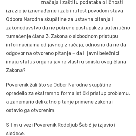
značaja i zaštitu podataka o ličnosti
izrazio je iznenađenje i zabrinutost povodom stava
Odbora Narodne skupštine za ustavna pitanja i
zakonodavstvo da ne pokrene postupak za autentično
tumačenje člana 3. Zakona o slobodnom pristupu
informacijama od javnog značaja, odnosno da ne da
odgovor na otvoreno pitanje – da li javni beležnici
imaju status organa javne vlasti u smislu ovog člana
Zakona?
Poverenik žali što se Odbor Narodne skupštine
opredelio za ekstremno formalistički pristup problemu,
a zanemario delikatno pitanje primene zakona i
ostavio ga otvorenim.
S tim u vezi Poverenik Rodolјub Šabić je izjavio i
sledeće: