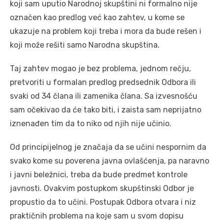
koji sam uputio Narodnoj skupštini ni formalno nije
označen kao predlog već kao zahtev, u kome se
ukazuje na problem koji treba i mora da bude rešen i
koji može rešiti samo Narodna skupština.
Taj zahtev mogao je bez problema, jednom rečju,
pretvoriti u formalan predlog predsednik Odbora ili
svaki od 34 člana ili zamenika člana. Sa izvesnošću
sam očekivao da će tako biti, i zaista sam neprijatno
iznenađen tim da to niko od njih nije učinio.
Od principijelnog je značaja da se učini nespornim da
svako kome su poverena javna ovlašćenja, pa naravno
i javni beležnici, treba da bude predmet kontrole
javnosti. Ovakvim postupkom skupštinski Odbor je
propustio da to učini. Postupak Odbora otvara i niz
praktičnih problema na koje sam u svom dopisu