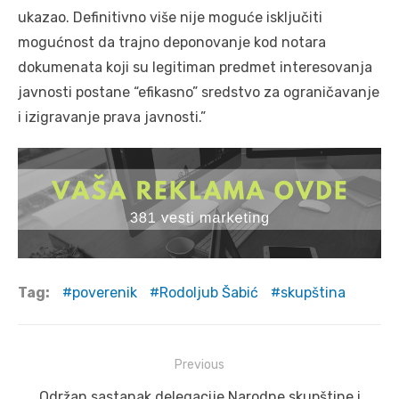
ukazao. Definitivno više nije moguće isklјučiti
mogućnost da trajno deponovanje kod notara
dokumenata koji su legitiman predmet interesovanja
javnosti postane “efikasno” sredstvo za ograničavanje
i izigravanje prava javnosti.”
Tag:
poverenik
Rodoljub Šabić
skupština
Post
Previous
navigation
Previous
Održan sastanak delegacije Narodne skupštine i