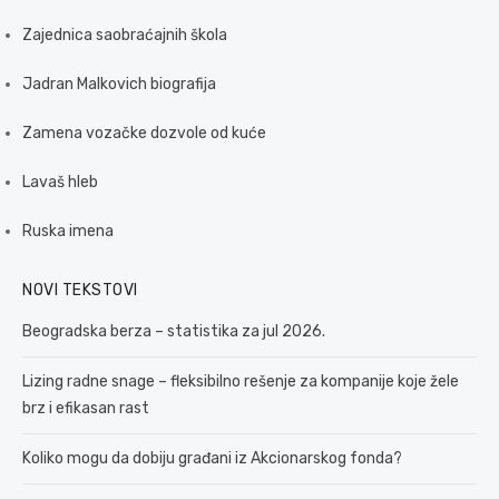
Zajednica saobraćajnih škola
Jadran Malkovich biografija
Zamena vozačke dozvole od kuće
Lavaš hleb
Ruska imena
NOVI TEKSTOVI
Beogradska berza – statistika za jul 2026.
Lizing radne snage – fleksibilno rešenje za kompanije koje žele
brz i efikasan rast
Koliko mogu da dobiju građani iz Akcionarskog fonda?