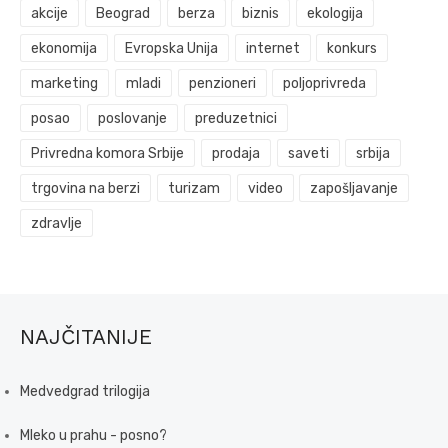
akcije
Beograd
berza
biznis
ekologija
ekonomija
Evropska Unija
internet
konkurs
marketing
mladi
penzioneri
poljoprivreda
posao
poslovanje
preduzetnici
Privredna komora Srbije
prodaja
saveti
srbija
trgovina na berzi
turizam
video
zapošljavanje
zdravlje
NAJČITANIJE
Medvedgrad trilogija
Mleko u prahu - posno?