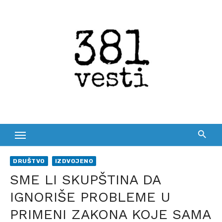
Skip
to
content
DRUŠTVO
IZDVOJENO
SME LI SKUPŠTINA DA
IGNORIŠE PROBLEME U
PRIMENI ZAKONA KOJE SAMA