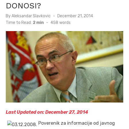
DONOSI?
Posted
By
Aleksandar Slavkovic
December 21, 2014
on
Time to Read:
2 min
-
458
words
Last Updated on: December 27, 2014
Poverenik za informacije od javnog