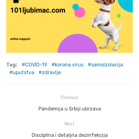
Tag:
COVID-19
korona virus
samoizolacija
uputstva
zdravlje
Post
Previous
navigation
Previous
Pandemija u Srbiji ubrzava
post:
Next
Next
Disciplina i detaljna dezinfekcija