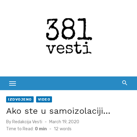
Skip
to
content
IZDVOJENO
VIDEO
Ako ste u samoizolaciji…
Posted
By
Redakcija Vesti
March 19, 2020
on
Time to Read:
0 min
-
12
words