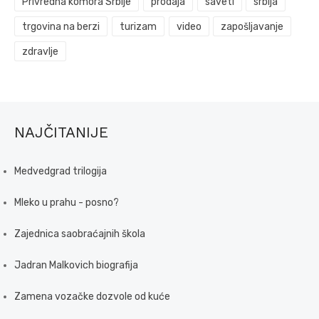
Privredna komora Srbije
prodaja
saveti
srbija
trgovina na berzi
turizam
video
zapošljavanje
zdravlje
NAJČITANIJE
Medvedgrad trilogija
Mleko u prahu - posno?
Zajednica saobraćajnih škola
Jadran Malkovich biografija
Zamena vozačke dozvole od kuće