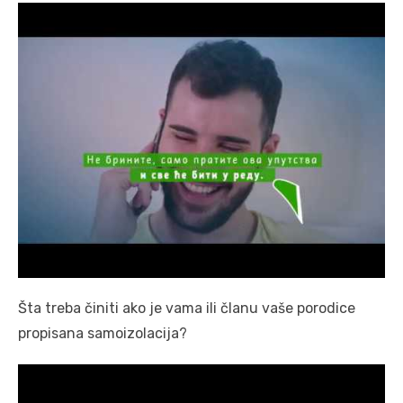
Šta treba činiti ako je vama ili članu vaše porodice
propisana samoizolacija?