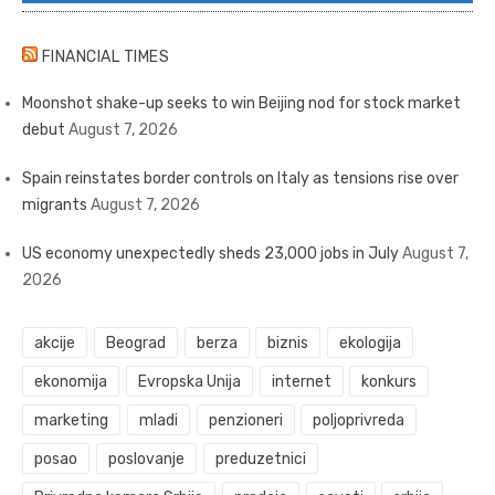
FINANCIAL TIMES
Moonshot shake-up seeks to win Beijing nod for stock market
debut
August 7, 2026
Spain reinstates border controls on Italy as tensions rise over
migrants
August 7, 2026
US economy unexpectedly sheds 23,000 jobs in July
August 7,
2026
akcije
Beograd
berza
biznis
ekologija
ekonomija
Evropska Unija
internet
konkurs
marketing
mladi
penzioneri
poljoprivreda
posao
poslovanje
preduzetnici