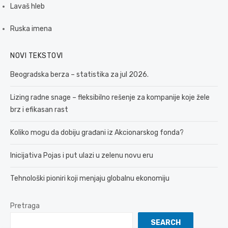
Lavaš hleb
Ruska imena
NOVI TEKSTOVI
Beogradska berza – statistika za jul 2026.
Lizing radne snage – fleksibilno rešenje za kompanije koje žele
brz i efikasan rast
Koliko mogu da dobiju građani iz Akcionarskog fonda?
Inicijativa Pojas i put ulazi u zelenu novu eru
Tehnološki pioniri koji menjaju globalnu ekonomiju
Pretraga
SEARCH