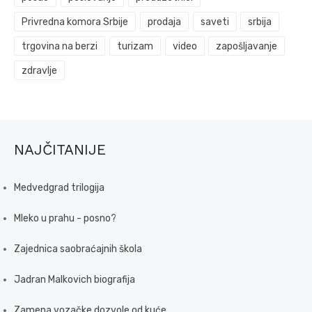
Privredna komora Srbije
prodaja
saveti
srbija
trgovina na berzi
turizam
video
zapošljavanje
zdravlje
NAJČITANIJE
Medvedgrad trilogija
Mleko u prahu - posno?
Zajednica saobraćajnih škola
Jadran Malkovich biografija
Zamena vozačke dozvole od kuće