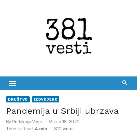
Skip
to
content
DRUŠTVO
IZDVOJENO
Pandemija u Srbiji ubrzava
Posted
By
Redakcija Vesti
March 18, 2020
on
Time to Read:
4 min
-
810
words