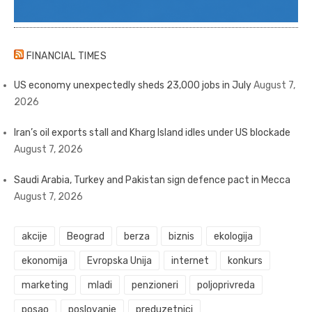
FINANCIAL TIMES
US economy unexpectedly sheds 23,000 jobs in July
August 7,
2026
Iran’s oil exports stall and Kharg Island idles under US blockade
August 7, 2026
Saudi Arabia, Turkey and Pakistan sign defence pact in Mecca
August 7, 2026
akcije
Beograd
berza
biznis
ekologija
ekonomija
Evropska Unija
internet
konkurs
marketing
mladi
penzioneri
poljoprivreda
posao
poslovanje
preduzetnici