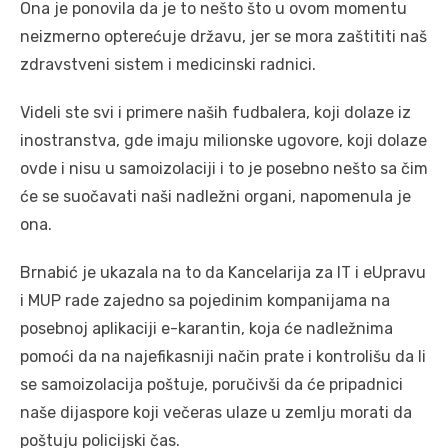
Ona je ponovila da je to nešto što u ovom momentu
neizmerno opterećuje državu, jer se mora zaštititi naš
zdravstveni sistem i medicinski radnici.
Videli ste svi i primere naših fudbalera, koji dolaze iz
inostranstva, gde imaju milionske ugovore, koji dolaze
ovde i nisu u samoizolaciji i to je posebno nešto sa čim
će se suočavati naši nadležni organi, napomenula je
ona.
Brnabić je ukazala na to da Kancelarija za IT i eUpravu
i MUP rade zajedno sa pojedinim kompanijama na
posebnoj aplikaciji e-karantin, koja će nadležnima
pomoći da na najefikasniji način prate i kontrolišu da li
se samoizolacija poštuje, poručivši da će pripadnici
naše dijaspore koji večeras ulaze u zemlju morati da
poštuju policijski čas.