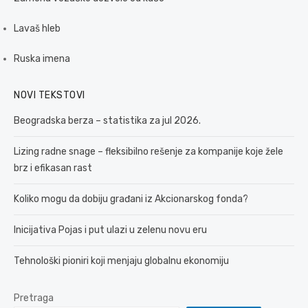
Lavaš hleb
Ruska imena
NOVI TEKSTOVI
Beogradska berza – statistika za jul 2026.
Lizing radne snage – fleksibilno rešenje za kompanije koje žele
brz i efikasan rast
Koliko mogu da dobiju građani iz Akcionarskog fonda?
Inicijativa Pojas i put ulazi u zelenu novu eru
Tehnološki pioniri koji menjaju globalnu ekonomiju
Pretraga