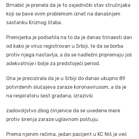
Brnabić je prenela da je to zajednički stav stručnjaka
koji se bave ovim problemom iznet na današnjem
sastanku Kriznog štaba.
Premijerka je podsetila na to da je danas trinaesti dan
od kako je virus registrovan u Srbiji, te da se borba
protiv njega nastavlja, a da se nadležni pripremaju još
adekvatnije i bolje za predstojeći period.
Ona je precizirala da je u Srbiji do danas ukupno 89
potvrđenih slučajeva zaraze koronavirusom, a da je
na respiratoru šest građana, izrazivši
zadovoljstvo zbog činjenice da se uvedene mere
protiv širenja zaraze uglavnom poštuju.
Prema njenim rečima, jedan pacijent u KC Niš je već