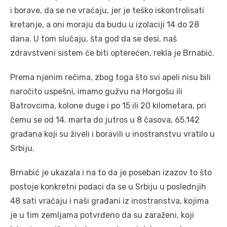
i borave, da se ne vraćaju, jer je teško iskontrolisati
kretanje, a oni moraju da budu u izolaciji 14 do 28
dana. U tom slučaju, šta god da se desi, naš
zdravstveni sistem će biti opterećen, rekla je Brnabić.
Prema njenim rečima, zbog toga što svi apeli nisu bili
naročito uspešni, imamo gužvu na Horgošu ili
Batrovcima, kolone duge i po 15 ili 20 kilometara, pri
čemu se od 14. marta do jutros u 8 časova, 65.142
građana koji su živeli i boravili u inostranstvu vratilo u
Srbiju.
Brnabić je ukazala i na to da je poseban izazov to što
postoje konkretni podaci da se u Srbiju u poslednjih
48 sati vraćaju i naši građani iz inostranstva, kojima
je u tim zemljama potvrđeno da su zaraženi, koji