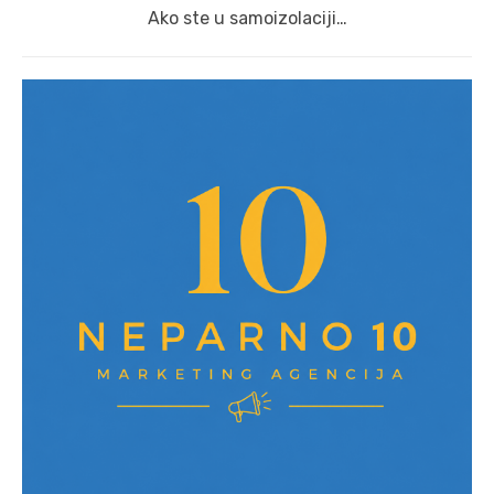
Next
Ako ste u samoizolaciji…
post: