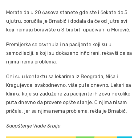
Morate da u 20 časova stanete gde ste i čekate do 5
ujutru, poručila je Brnabić i dodala da će od jutra svi
koji nemaju boravište u Srbiji biti upućivani u Morović.
Premijerka se osvrnula i na pacijente koji su u
samozilaciji, a koji su dokazano inficirani, rekavši da sa
njima nema problema.
Oni su u kontaktu sa lekarima iz Beograda, Niša i
Kragujevca, svakodnevno, više puta dnevno. Lekari sa
klinika koje su zadužene za pacijente ih zovu nekoliko
puta dnevno da provere opšte stanje. O njima nisam
pričala, jer sa njima nema problema, rekla je Brnabić.
Saopštenje Vlade Srbije