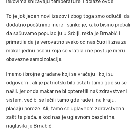
lekovima snižavaju temperature, i dolaze ovde.
To je još jedan novi izazov i zbog toga smo odlučili da
dodatno pooštrimo mere i sankcije, kako bismo probali
da sačuvamo populaciju u Srbiji, rekla je Brnabić i
primetila da je verovatno svako od nas čuo ili zna za
makar jednu osobu koja se vratila i ne poštuje meru
obavezne samoizolacije.
Imamo i brojne građane koji se vraćaju i koji su
odgovorni, ali je patriotski bilo ostati tamo gde su se
našli, jer onda makar ne bi opteretili naš zdravstveni
sistem, već bi se lečili tamo gde rade i, na kraju,
plaćaju poreze. Ali, tamo se uglavnom zdravstvena
zaštita plaća, a kod nas je uglavnom besplatna,
naglasila je Brnabić.