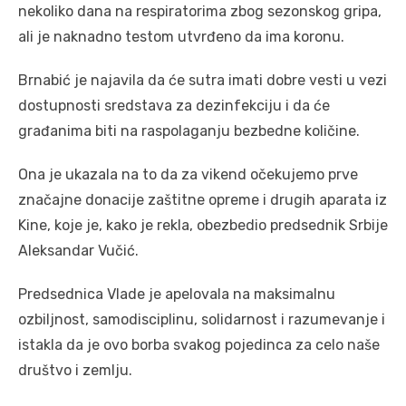
nekoliko dana na respiratorima zbog sezonskog gripa,
ali je naknadno testom utvrđeno da ima koronu.
Brnabić je najavila da će sutra imati dobre vesti u vezi
dostupnosti sredstava za dezinfekciju i da će
građanima biti na raspolaganju bezbedne količine.
Ona je ukazala na to da za vikend očekujemo prve
značajne donacije zaštitne opreme i drugih aparata iz
Kine, koje je, kako je rekla, obezbedio predsednik Srbije
Aleksandar Vučić.
Predsednica Vlade je apelovala na maksimalnu
ozbiljnost, samodisciplinu, solidarnost i razumevanje i
istakla da je ovo borba svakog pojedinca za celo naše
društvo i zemlju.