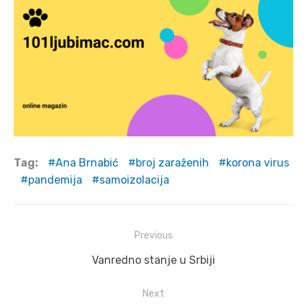
Tag:
Ana Brnabić
broj zaraženih
korona virus
pandemija
samoizolacija
Post
Previous
navigation
Previous
Vanredno stanje u Srbiji
post:
Next