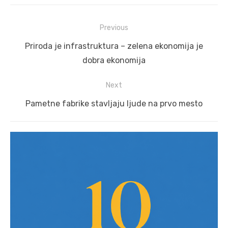
Post
Previous
navigation
Previous
Priroda je infrastruktura – zelena ekonomija je
post:
dobra ekonomija
Next
Next
Pametne fabrike stavljaju ljude na prvo mesto
post: