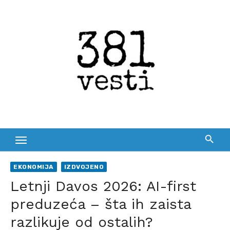
Skip
to
content
EKONOMIJA
IZDVOJENO
Letnji Davos 2026: AI-first
preduzeća – šta ih zaista
razlikuje od ostalih?