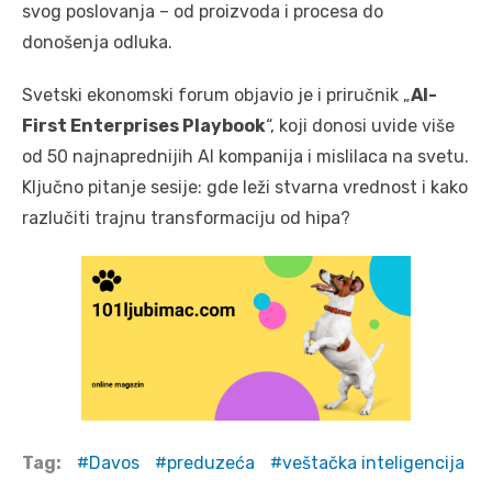
svog poslovanja – od proizvoda i procesa do
donošenja odluka.
Svetski ekonomski forum objavio je i priručnik „
AI-
First Enterprises Playbook
“, koji donosi uvide više
od 50 najnaprednijih AI kompanija i mislilaca na svetu.
Ključno pitanje sesije: gde leži stvarna vrednost i kako
razlučiti trajnu transformaciju od hipa?
Tag:
Davos
preduzeća
veštačka inteligencija