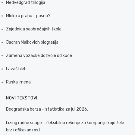
Medvedgrad trilogija
Mleko u prahu - posno?
Zajednica saobraćajnih škola
Jadran Malkovich biografija
Zamena vozačke dozvole od kuće
Lavaš hleb
Ruska imena
NOVI TEKSTOVI
Beogradska berza – statistika za jul 2026.
Lizing radne snage – fleksibilno rešenje za kompanije koje žele
brz i efikasan rast