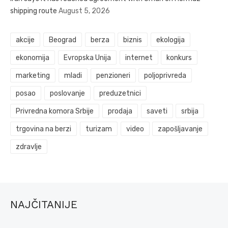
shipping route
August 5, 2026
akcije
Beograd
berza
biznis
ekologija
ekonomija
Evropska Unija
internet
konkurs
marketing
mladi
penzioneri
poljoprivreda
posao
poslovanje
preduzetnici
Privredna komora Srbije
prodaja
saveti
srbija
trgovina na berzi
turizam
video
zapošljavanje
zdravlje
NAJČITANIJE