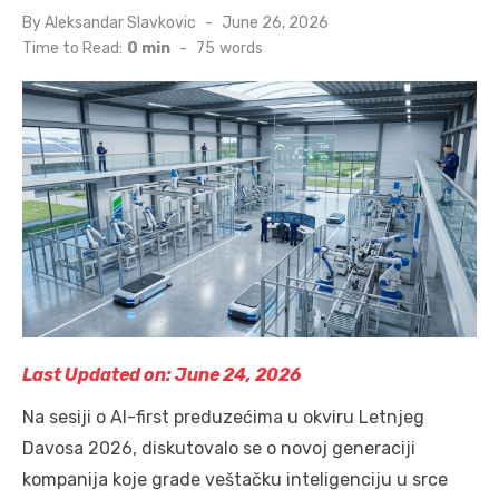
Posted
By
Aleksandar Slavkovic
June 26, 2026
on
Time to Read:
0 min
-
75
words
Last Updated on: June 24, 2026
Na sesiji o AI-first preduzećima u okviru Letnjeg
Davosa 2026, diskutovalo se o novoj generaciji
kompanija koje grade veštačku inteligenciju u srce