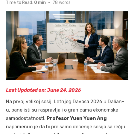
on
Time to Read:
0 min
-
78
words
Last Updated on: June 24, 2026
Na prvoj velikoj sesiji Letnjeg Davosa 2026 u Dalian-
u, panelisti su raspravljali o granicama ekonomske
samodostatnosti.
Profesor Yuen Yuen Ang
napomenuo je da bi pre samo decenije sesija sa rečju