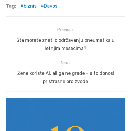
Tag:
biznis
Davos
Post
Previous
navigation
Previous
Šta morate znati o održavanju pneumatika u
post:
letnjim mesecima?
Next
Next
Žene koriste AI, ali ga ne grade – a to donosi
post:
pristrasne proizvode