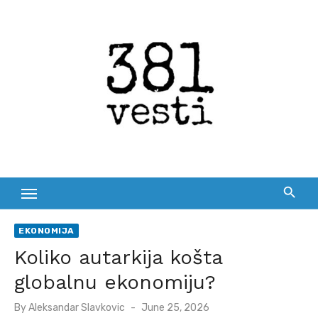
Skip
to
content
EKONOMIJA
Koliko autarkija košta
globalnu ekonomiju?
Posted
By
Aleksandar Slavkovic
June 25, 2026