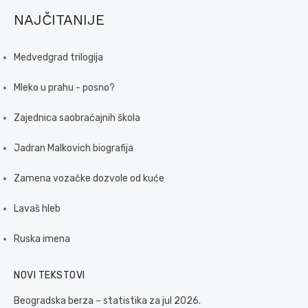
NAJČITANIJE
Medvedgrad trilogija
Mleko u prahu - posno?
Zajednica saobraćajnih škola
Jadran Malkovich biografija
Zamena vozačke dozvole od kuće
Lavaš hleb
Ruska imena
NOVI TEKSTOVI
Beogradska berza – statistika za jul 2026.