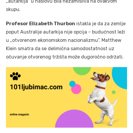
„autarkija” u naslovu bila nezamisliva na ovakvom
skupu.
Profesor Elizabeth Thurbon
istakla je da za zemlje
poput Australije autarkija nije opcija – budućnost leži
u „otvorenom ekonomskom nacionalizmu”. Matthew
Klein smatra da se delimična samodostatnost uz
očuvanje otvorenog tržišta može dugoročno održati.