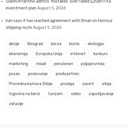
Gianni Infantino admits ‘mistakes’ over failed $20bn Fifa
investment plan
August 5, 2026
Iran says it has reached agreement with Oman on Hormuz
shipping route
August 5, 2026
akcije
Beograd
berza
biznis
ekologija
ekonomija
Evropska Unija
internet
konkurs
marketing
mladi
penzioneri
poljoprivreda
posao
poslovanje
preduzetnici
Privredna komora Srbije
prodaja
saveti
srbija
trgovina na berzi
turizam
video
zapošljavanje
zdravlje