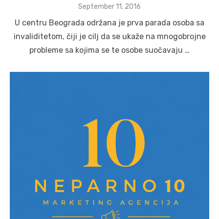
Posted
September 11, 2016
on
U centru Beograda održana je prva parada osoba sa
invaliditetom, čiji je cilj da se ukaže na mnogobrojne
probleme sa kojima se te osobe suočavaju …