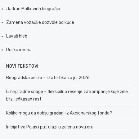
Jadran Malkovich biografija
Zamena vozačke dozvole od kuće
Lavaš hleb
Ruska imena
NOVI TEKSTOVI
Beogradska berza – statistika za jul 2026.
Lizing radne snage – fleksibilno rešenje za kompanije koje žele
brz i efikasan rast
Koliko mogu da dobiju građani iz Akcionarskog fonda?
Inicijativa Pojas i put ulazi u zelenu novu eru