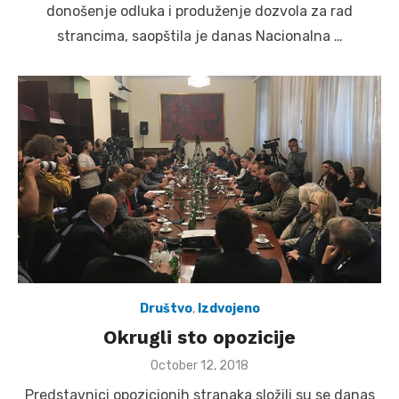
donošenje odluka i produženje dozvola za rad
strancima, saopštila je danas Nacionalna …
Društvo
,
Izdvojeno
Okrugli sto opozicije
Posted
October 12, 2018
on
Predstavnici opozicionih stranaka složili su se danas