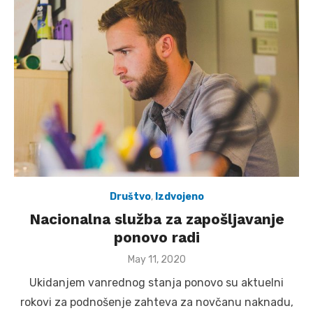
Društvo
,
Izdvojeno
Nacionalna služba za zapošljavanje
ponovo radi
Posted
May 11, 2020
on
Ukidanjem vanrednog stanja ponovo su aktuelni
rokovi za podnošenje zahteva za novčanu naknadu,