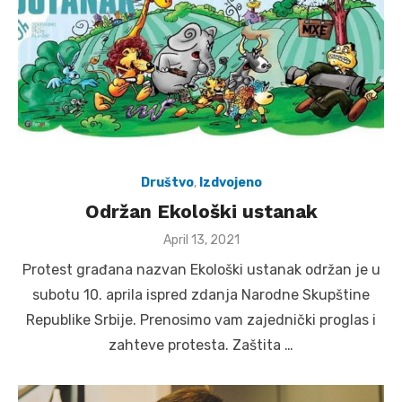
Društvo
,
Izdvojeno
Održan Ekološki ustanak
Posted
April 13, 2021
on
Protest građana nazvan Ekološki ustanak održan je u
subotu 10. aprila ispred zdanja Narodne Skupštine
Republike Srbije. Prenosimo vam zajednički proglas i
zahteve protesta. Zaštita …