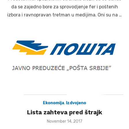
da se zajedno bore za sprovodjenje fer i poštenih
izbora i ravnopravan tretman u medijima. Oni su na …
Ekonomija
,
Izdvojeno
Lista zahteva pred štrajk
Posted
November 14, 2017
on