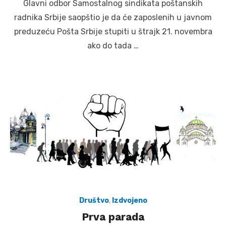
Glavni odbor Samostalnog sindikata poštanskih
radnika Srbije saopštio je da će zaposlenih u javnom
preduzeću Pošta Srbije stupiti u štrajk 21. novembra
ako do tada …
Društvo
,
Izdvojeno
Prva parada