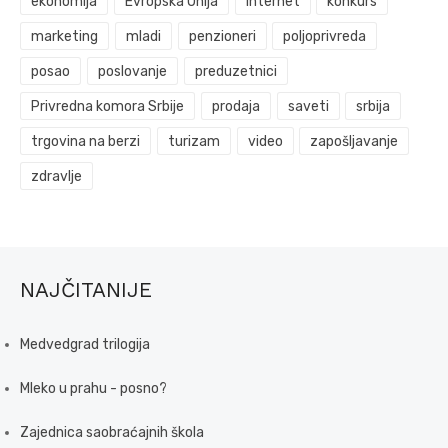
ekonomija
Evropska Unija
internet
konkurs
marketing
mladi
penzioneri
poljoprivreda
posao
poslovanje
preduzetnici
Privredna komora Srbije
prodaja
saveti
srbija
trgovina na berzi
turizam
video
zapošljavanje
zdravlje
NAJČITANIJE
Medvedgrad trilogija
Mleko u prahu - posno?
Zajednica saobraćajnih škola