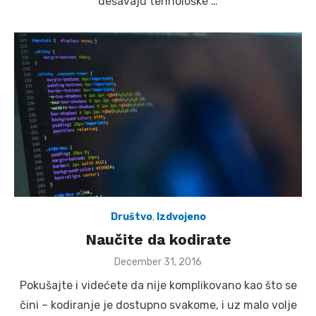
dešavaju tehnološke …
Društvo
,
Izdvojeno
Naučite da kodirate
Posted
December 31, 2016
on
Pokušajte i videćete da nije komplikovano kao što se
čini – kodiranje je dostupno svakome, i uz malo volje