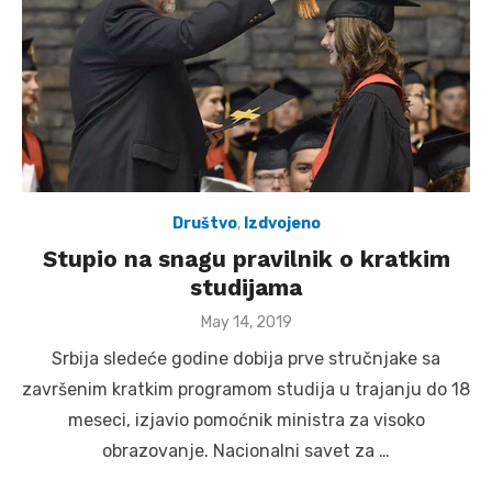
Društvo
,
Izdvojeno
Stupio na snagu pravilnik o kratkim
studijama
Posted
May 14, 2019
on
Srbija sledeće godine dobija prve stručnjake sa
završenim kratkim programom studija u trajanju do 18
meseci, izjavio pomoćnik ministra za visoko
obrazovanje. Nacionalni savet za …