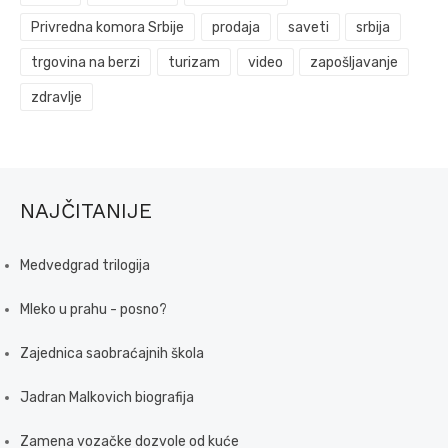
Privredna komora Srbije
prodaja
saveti
srbija
trgovina na berzi
turizam
video
zapošljavanje
zdravlje
NAJČITANIJE
Medvedgrad trilogija
Mleko u prahu - posno?
Zajednica saobraćajnih škola
Jadran Malkovich biografija
Zamena vozačke dozvole od kuće