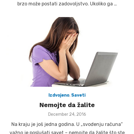
brzo može postati zadovoljstvo. Ukoliko ga …
Izdvojeno
,
Saveti
Nemojte da žalite
Posted
December 24, 2016
on
Na kraju je još jedna godina. U „svođenju računa“
važno je poslušati savet – nemojte da žalite što ste