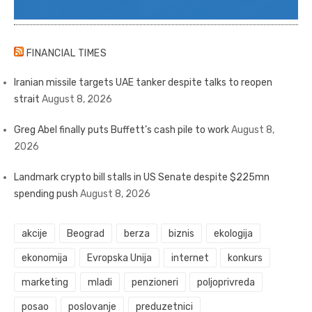
FINANCIAL TIMES
Iranian missile targets UAE tanker despite talks to reopen
strait
August 8, 2026
Greg Abel finally puts Buffett’s cash pile to work
August 8,
2026
Landmark crypto bill stalls in US Senate despite $225mn
spending push
August 8, 2026
akcije
Beograd
berza
biznis
ekologija
ekonomija
Evropska Unija
internet
konkurs
marketing
mladi
penzioneri
poljoprivreda
posao
poslovanje
preduzetnici