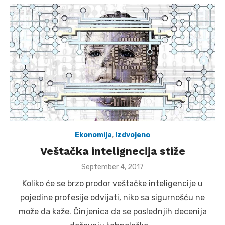
Ekonomija
,
Izdvojeno
Veštačka intelignecija stiže
Posted
September 4, 2017
on
Koliko će se brzo prodor veštačke inteligencije u
pojedine profesije odvijati, niko sa sigurnošću ne
može da kaže. Činjenica da se poslednjih decenija