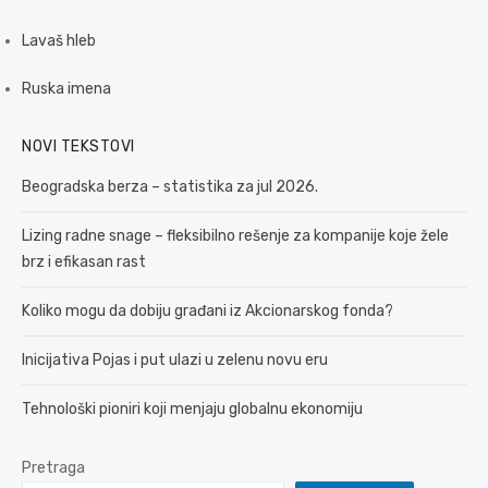
Lavaš hleb
Ruska imena
NOVI TEKSTOVI
Beogradska berza – statistika za jul 2026.
Lizing radne snage – fleksibilno rešenje za kompanije koje žele
brz i efikasan rast
Koliko mogu da dobiju građani iz Akcionarskog fonda?
Inicijativa Pojas i put ulazi u zelenu novu eru
Tehnološki pioniri koji menjaju globalnu ekonomiju
Pretraga