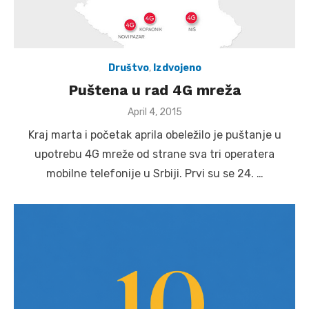
Društvo
,
Izdvojeno
Puštena u rad 4G mreža
Posted
April 4, 2015
on
Kraj marta i početak aprila obeležilo je puštanje u
upotrebu 4G mreže od strane sva tri operatera
mobilne telefonije u Srbiji. Prvi su se 24. …