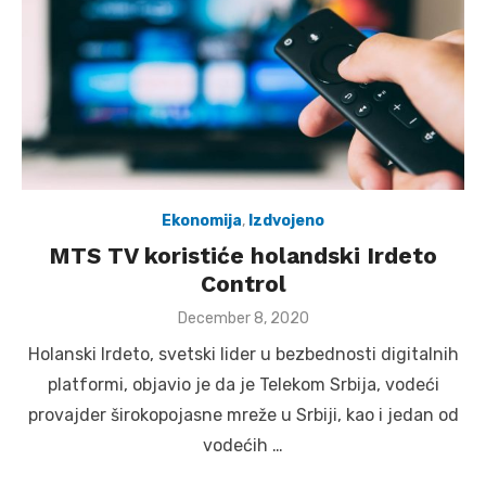
Ekonomija
,
Izdvojeno
MTS TV koristiće holandski Irdeto
Control
Posted
December 8, 2020
on
Holanski Irdeto, svetski lider u bezbednosti digitalnih
platformi, objavio je da je Telekom Srbija, vodeći
provajder širokopojasne mreže u Srbiji, kao i jedan od
vodećih …