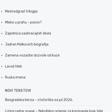
Medvedgrad trilogija
Mleko u prahu - posno?
Zajednica saobraćajnih škola
Jadran Malkovich biografija
Zamena vozačke dozvole od kuće
Lavaš hleb
Ruska imena
NOVI TEKSTOVI
Beogradska berza – statistika za jul 2026.
Lizing radne snage – fleksibilno rešenje za kompanije koje žele