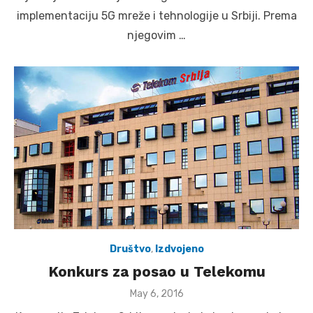
implementaciju 5G mreže i tehnologije u Srbiji. Prema
njegovim …
Društvo
,
Izdvojeno
Konkurs za posao u Telekomu
Posted
May 6, 2016
on