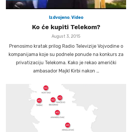
Izdvojeno
,
Video
Ko će kupiti Telekom?
Posted
August 3, 2015
on
Prenosimo kratak prilog Radio Televizije Vojvodine o
kompanijama koje su podnele ponude na konkurs za
privatizaciju Telekoma. Kako je rekao američki
ambasador Majkl Kirbi nakon …