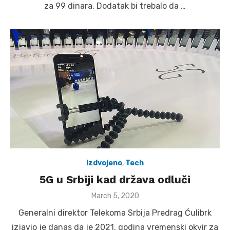
za 99 dinara. Dodatak bi trebalo da …
Izdvojeno
,
Tech
5G u Srbiji kad država odluči
Posted
March 5, 2020
on
Generalni direktor Telekoma Srbija Predrag Ćulibrk
izjavio je danas da je 2021. godina vremenski okvir za