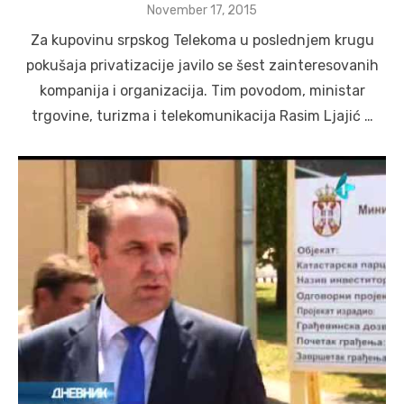
Posted
November 17, 2015
on
Za kupovinu srpskog Telekoma u poslednjem krugu
pokušaja privatizacije javilo se šest zainteresovanih
kompanija i organizacija. Tim povodom, ministar
trgovine, turizma i telekomunikacija Rasim Ljajić …