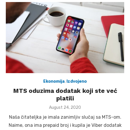
Ekonomija
,
Izdvojeno
MTS oduzima dodatak koji ste već
platili
Posted
August 24, 2020
on
Naša čitateljka je imala zanimljiv slučaj sa MTS-om.
Naime, ona ima prepaid broj i kupila je Viber dodatak