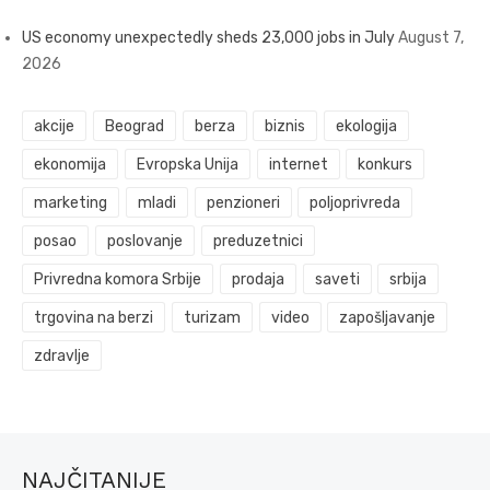
US economy unexpectedly sheds 23,000 jobs in July
August 7,
2026
akcije
Beograd
berza
biznis
ekologija
ekonomija
Evropska Unija
internet
konkurs
marketing
mladi
penzioneri
poljoprivreda
posao
poslovanje
preduzetnici
Privredna komora Srbije
prodaja
saveti
srbija
trgovina na berzi
turizam
video
zapošljavanje
zdravlje
NAJČITANIJE