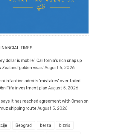
FINANCIAL TIMES
ry dollar is mobile’: California’s rich snap up
 Zealand ‘golden visas’
August 6, 2026
nni Infantino admits ‘mistakes’ over failed
bn Fifa investment plan
August 5, 2026
n says it has reached agreement with Oman on
muz shipping route
August 5, 2026
cije
Beograd
berza
biznis