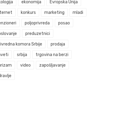
ologija
ekonomija
Evropska Unija
nternet
konkurs
marketing
mladi
enzioneri
poljoprivreda
posao
oslovanje
preduzetnici
rivredna komora Srbije
prodaja
aveti
srbija
trgovina na berzi
urizam
video
zapošljavanje
ravlje