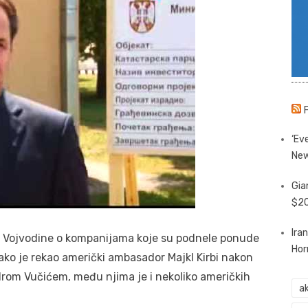
‘Eve
New
Gia
$20
Ira
je Vojvodine o kompanijama koje su podnele ponude
Hor
ako je rekao američki ambasador Majkl Kirbi nakon
rom Vučićem, među njima je i nekoliko američkih
ak