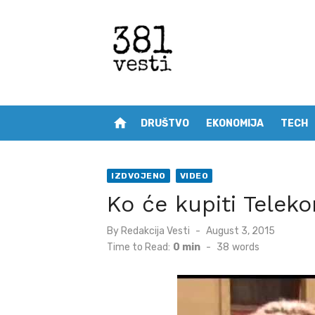
Skip
to
content
home
DRUŠTVO
EKONOMIJA
TECH
IZDVOJENO
VIDEO
Ko će kupiti Telek
Posted
By
Redakcija Vesti
August 3, 2015
on
Time to Read:
0 min
-
38
words