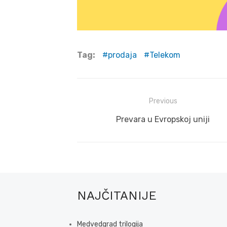
Tag:
prodaja
Telekom
Post
Previous
navigation
Previous
Prevara u Evropskoj uniji
post:
NAJČITANIJE
Medvedgrad trilogija