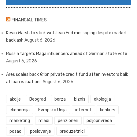
FINANCIAL TIMES
Kevin Warsh to stick with lean Fed messaging despite market
backlash
August 6, 2026
Russia targets Maga influencers ahead of German state vote
August 6, 2026
Ares scales back €1bn private credit fund after investors balk
at loan valuations
August 6, 2026
akcije
Beograd
berza
biznis
ekologija
ekonomija
Evropska Unija
internet
konkurs
marketing
mladi
penzioneri
poljoprivreda
posao
poslovanje
preduzetnici