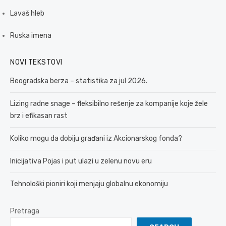
Lavaš hleb
Ruska imena
NOVI TEKSTOVI
Beogradska berza – statistika za jul 2026.
Lizing radne snage – fleksibilno rešenje za kompanije koje žele
brz i efikasan rast
Koliko mogu da dobiju građani iz Akcionarskog fonda?
Inicijativa Pojas i put ulazi u zelenu novu eru
Tehnološki pioniri koji menjaju globalnu ekonomiju
Pretraga