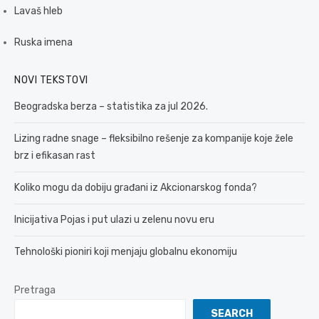
Lavaš hleb
Ruska imena
NOVI TEKSTOVI
Beogradska berza – statistika za jul 2026.
Lizing radne snage – fleksibilno rešenje za kompanije koje žele
brz i efikasan rast
Koliko mogu da dobiju građani iz Akcionarskog fonda?
Inicijativa Pojas i put ulazi u zelenu novu eru
Tehnološki pioniri koji menjaju globalnu ekonomiju
Pretraga
SEARCH