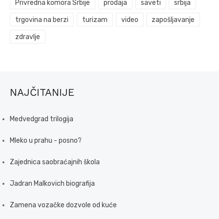
Privredna komora Srbije
prodaja
saveti
srbija
trgovina na berzi
turizam
video
zapošljavanje
zdravlje
NAJČITANIJE
Medvedgrad trilogija
Mleko u prahu - posno?
Zajednica saobraćajnih škola
Jadran Malkovich biografija
Zamena vozačke dozvole od kuće