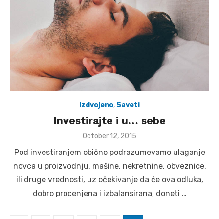
Izdvojeno
,
Saveti
Investirajte i u… sebe
Posted
October 12, 2015
on
Pod investiranjem obično podrazumevamo ulaganje
novca u proizvodnju, mašine, nekretnine, obveznice,
ili druge vrednosti, uz očekivanje da će ova odluka,
dobro procenjena i izbalansirana, doneti …