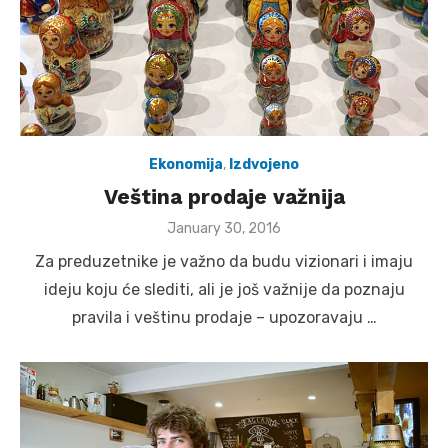
Ekonomija
,
Izdvojeno
Veština prodaje važnija
Posted
January 30, 2016
on
Za preduzetnike je važno da budu vizionari i imaju
ideju koju će slediti, ali je još važnije da poznaju
pravila i veštinu prodaje – upozoravaju …