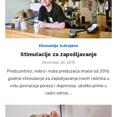
Ekonomija
,
Izdvojeno
Stimulacije za zapošljavanje
Posted
December 26, 2015
on
Preduzetnici, mikro i mala preduzeća imaće od 2016.
godine stimulacije za zapošljavanje novih radnika u
vidu povraćaja poreza i doprinosa, ukoliko prime u
radni odnos …