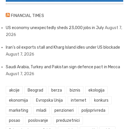
FINANCIAL TIMES
US economy unexpectedly sheds 23,000 jobs in July
August 7,
2026
Iran’s oil exports stall and Kharg Island idles under US blockade
August 7, 2026
Saudi Arabia, Turkey and Pakistan sign defence pact in Mecca
August 7, 2026
akcije
Beograd
berza
biznis
ekologija
ekonomija
Evropska Unija
internet
konkurs
marketing
mladi
penzioneri
poljoprivreda
posao
poslovanje
preduzetnici