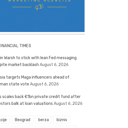
FINANCIAL TIMES
in Warsh to stick with lean Fed messaging
pite market backlash
August 6, 2026
sia targets Maga influencers ahead of
man state vote
August 6, 2026
s scales back €1bn private credit fund after
estors balk at loan valuations
August 6, 2026
cije
Beograd
berza
biznis