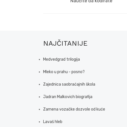
navigation
Previous
Naučite da kodirate
post:
NAJČITANIJE
Medvedgrad trilogija
Mleko u prahu - posno?
Zajednica saobraćajnih škola
Jadran Malkovich biografija
Zamena vozačke dozvole od kuće
Lavaš hleb