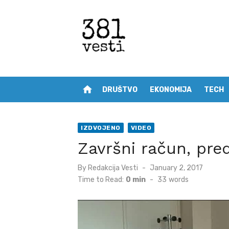
Skip
to
content
home
DRUŠTVO
EKONOMIJA
TECH
IZDVOJENO
VIDEO
Završni račun, pre
Posted
By
Redakcija Vesti
January 2, 2017
on
Time to Read:
0 min
-
33
words