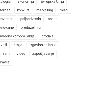
ologija
ekonomija
Evropska Unija
nternet
konkurs
marketing
mladi
enzioneri
poljoprivreda
posao
oslovanje
preduzetnici
rivredna komora Srbije
prodaja
aveti
srbija
trgovina na berzi
urizam
video
zapošljavanje
ravlje