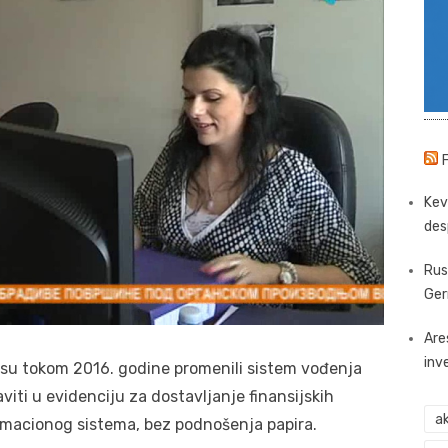
Kev
des
Rus
Ger
Are
inv
 su tokom 2016. godine promenili sistem vođenja
viti u evidenciju za dostavljanje finansijskih
ak
rmacionog sistema, bez podnošenja papira.