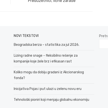
Next
Preduzetnici, lične zarade
post:
NOVI TEKSTOVI
Pretr
Beogradska berza – statistika za jul 2026.
Lizing radne snage – fleksibilno rešenje za
kompanije koje žele brz i efikasan rast
Koliko mogu da dobiju građani iz Akcionarskog
fonda?
Inicijativa Pojas i put ulazi u zelenu novu eru
Tehnološki pioniri koji menjaju globalnu ekonomiju