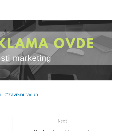
i
završni račun
Next