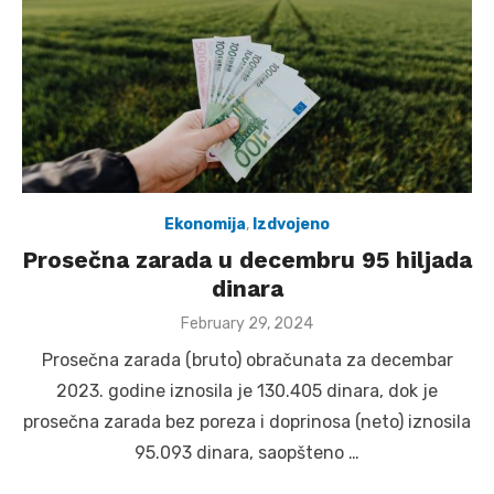
Ekonomija
,
Izdvojeno
Prosečna zarada u decembru 95 hiljada
dinara
Posted
February 29, 2024
on
Prosečna zarada (bruto) obračunata za decembar
2023. godine iznosila je 130.405 dinara, dok je
prosečna zarada bez poreza i doprinosa (neto) iznosila
95.093 dinara, saopšteno …