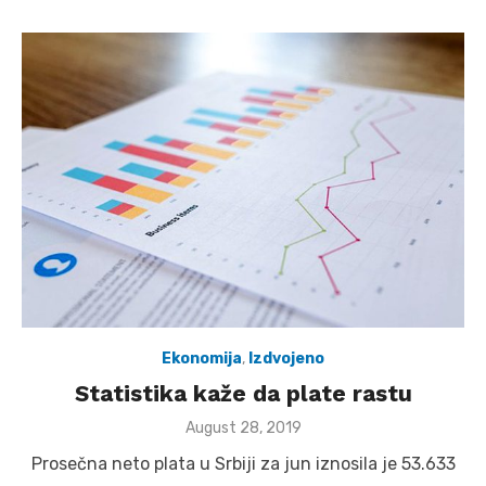
Ekonomija
,
Izdvojeno
Statistika kaže da plate rastu
Posted
August 28, 2019
on
Prosečna neto plata u Srbiji za jun iznosila je 53.633