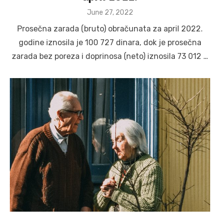
Posted
June 27, 2022
on
Prosečna zarada (bruto) obračunata za april 2022.
godine iznosila je 100 727 dinara, dok je prosečna
zarada bez poreza i doprinosa (neto) iznosila 73 012 …