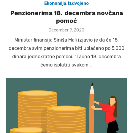
Ekonomija
,
Izdvojeno
Penzionerima 18. decembra novčana
pomoć
Posted
December 9, 2020
on
Ministar finansija Siniša Mali izjavio je da će 18.
decembra svim penzionerima biti uplaćeno po 5.000
dinara jednokratne pomoći. “Tačno 18. decembra
ćemo isplatiti svakom …