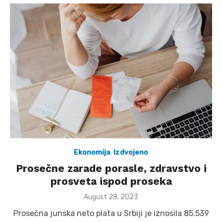
Ekonomija
,
Izdvojeno
Prosečne zarade porasle, zdravstvo i
prosveta ispod proseka
Posted
August 28, 2023
on
Prosečna junska neto plata u Srbiji je iznosila 85.539