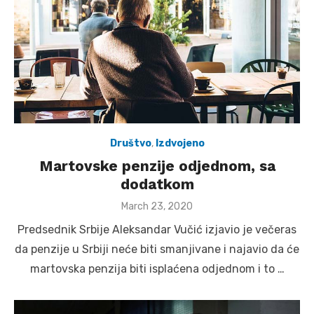
Društvo
,
Izdvojeno
Martovske penzije odjednom, sa
dodatkom
Posted
March 23, 2020
on
Predsednik Srbije Aleksandar Vučić izjavio je večeras
da penzije u Srbiji neće biti smanjivane i najavio da će
martovska penzija biti isplaćena odjednom i to …