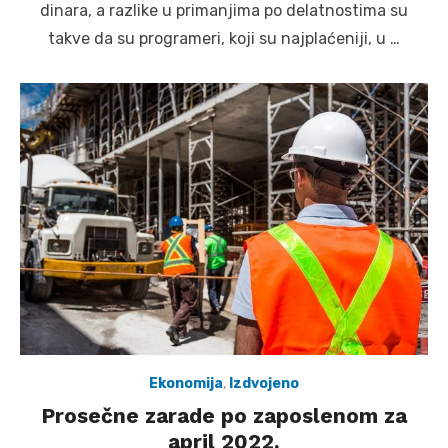
dinara, a razlike u primanjima po delatnostima su
takve da su programeri, koji su najplaćeniji, u …
Ekonomija
,
Izdvojeno
Prosečne zarade po zaposlenom za
april 2022.