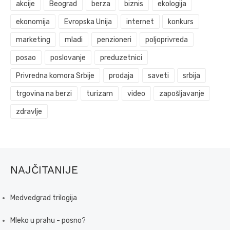
akcije
Beograd
berza
biznis
ekologija
ekonomija
Evropska Unija
internet
konkurs
marketing
mladi
penzioneri
poljoprivreda
posao
poslovanje
preduzetnici
Privredna komora Srbije
prodaja
saveti
srbija
trgovina na berzi
turizam
video
zapošljavanje
zdravlje
NAJČITANIJE
Medvedgrad trilogija
Mleko u prahu - posno?