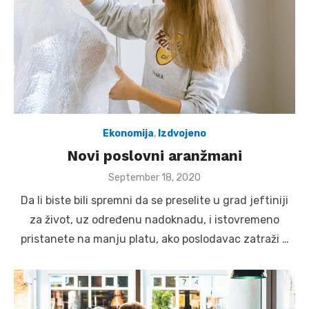
Ekonomija
,
Izdvojeno
Novi poslovni aranžmani
Posted
September 18, 2020
on
Da li biste bili spremni da se preselite u grad jeftiniji
za život, uz određenu nadoknadu, i istovremeno
pristanete na manju platu, ako poslodavac zatraži …