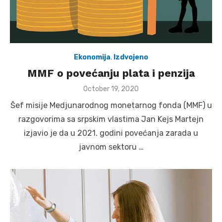
Ekonomija
,
Izdvojeno
MMF o povećanju plata i penzija
Posted
October 19, 2020
on
Šef misije Medjunarodnog monetarnog fonda (MMF) u
razgovorima sa srpskim vlastima Jan Kejs Martejn
izjavio je da u 2021. godini povećanja zarada u
javnom sektoru …