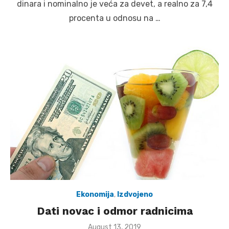
dinara i nominalno je veća za devet, a realno za 7,4
procenta u odnosu na …
Ekonomija
,
Izdvojeno
Dati novac i odmor radnicima
Posted
August 13, 2019