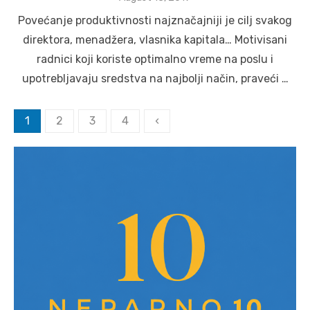
on
Povećanje produktivnosti najznačajniji je cilj svakog
direktora, menadžera, vlasnika kapitala… Motivisani
radnici koji koriste optimalno vreme na poslu i
upotrebljavaju sredstva na najbolji način, praveći …
Posts
1
2
3
4
‹
pagination