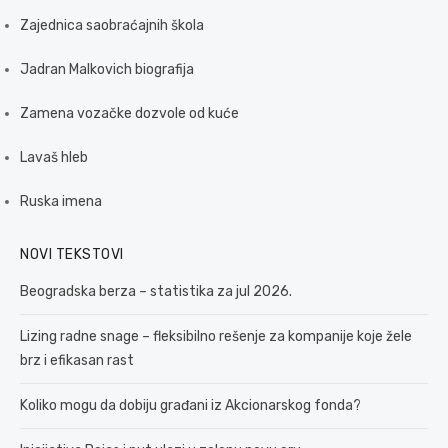
Zajednica saobraćajnih škola
Jadran Malkovich biografija
Zamena vozačke dozvole od kuće
Lavaš hleb
Ruska imena
NOVI TEKSTOVI
Beogradska berza – statistika za jul 2026.
Lizing radne snage – fleksibilno rešenje za kompanije koje žele
brz i efikasan rast
Koliko mogu da dobiju građani iz Akcionarskog fonda?