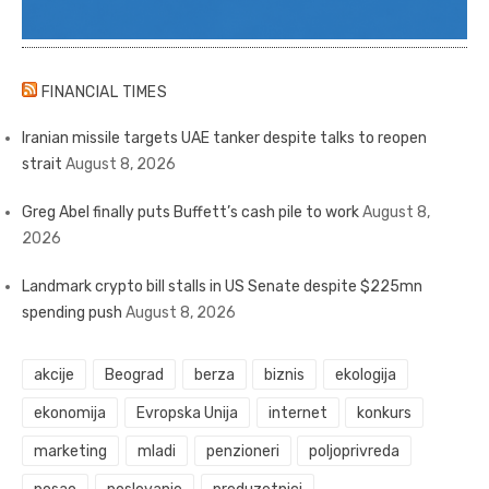
FINANCIAL TIMES
Iranian missile targets UAE tanker despite talks to reopen
strait
August 8, 2026
Greg Abel finally puts Buffett’s cash pile to work
August 8,
2026
Landmark crypto bill stalls in US Senate despite $225mn
spending push
August 8, 2026
akcije
Beograd
berza
biznis
ekologija
ekonomija
Evropska Unija
internet
konkurs
marketing
mladi
penzioneri
poljoprivreda