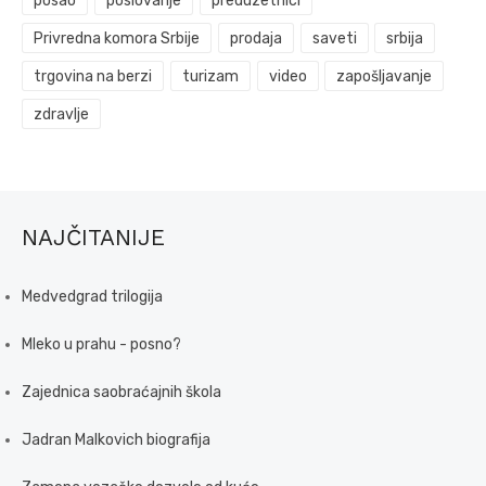
posao
poslovanje
preduzetnici
Privredna komora Srbije
prodaja
saveti
srbija
trgovina na berzi
turizam
video
zapošljavanje
zdravlje
NAJČITANIJE
Medvedgrad trilogija
Mleko u prahu - posno?
Zajednica saobraćajnih škola
Jadran Malkovich biografija