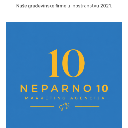
Next
Naše građevinske firme u inostranstvu 2021.
post: