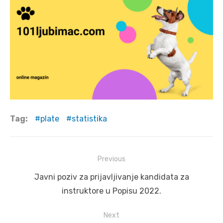
Tag:
plate
statistika
Post
Previous
navigation
Previous
Javni poziv za prijavljivanje kandidata za
post:
instruktore u Popisu 2022.
Next