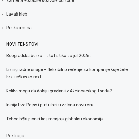
Zamena vozačke dozvole od kuće
Lavaš hleb
Ruska imena
NOVI TEKSTOVI
Beogradska berza – statistika za jul 2026.
Lizing radne snage – fleksibilno rešenje za kompanije koje žele
brz i efikasan rast
Koliko mogu da dobiju građani iz Akcionarskog fonda?
Inicijativa Pojas i put ulazi u zelenu novu eru
Tehnološki pioniri koji menjaju globalnu ekonomiju
Pretraga