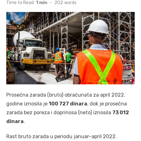
on
Time to Read:
1 min
-
202
words
Prosečna zarada (bruto) obračunata za april 2022.
godine iznosila je
100 727 dinara
, dok je prosečna
zarada bez poreza i doprinosa (neto) iznosila
73 012
dinara
.
Rast bruto zarada u periodu januar–april 2022.