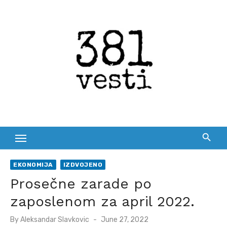
Skip
to
content
EKONOMIJA
IZDVOJENO
Prosečne zarade po
zaposlenom za april 2022.
Posted
By
Aleksandar Slavkovic
June 27, 2022