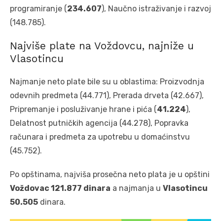
programiranje (
234.607
), Naučno istraživanje i razvoj
(148.785).
Najviše plate na Voždovcu, najniže u
Vlasotincu
Najmanje neto plate bile su u oblastima: Proizvodnja
odevnih predmeta (44.771), Prerada drveta (42.667),
Pripremanje i posluživanje hrane i pića (
41.224
),
Delatnost putničkih agencija (44.278), Popravka
računara i predmeta za upotrebu u domaćinstvu
(45.752).
Po opštinama, najviša prosečna neto plata je u opštini
Voždovac 121.877 dinara
a najmanja u
Vlasotincu
50.505
dinara.