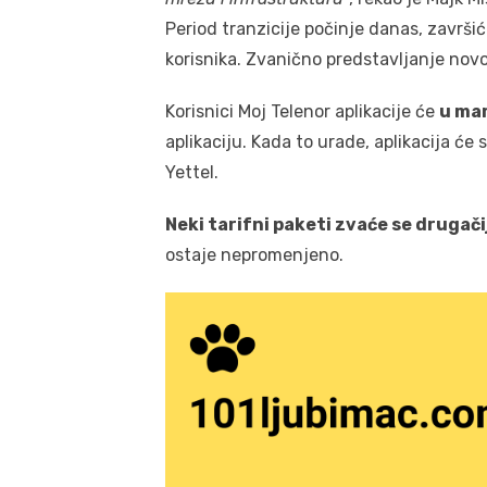
Period tranzicije počinje danas, završi
korisnika. Zvanično predstavljanje nov
Korisnici Moj Telenor aplikacije će
u mar
aplikaciju. Kada to urade, aplikacija će
Yettel.
Neki tarifni paketi zvaće se drugači
ostaje nepromenjeno.