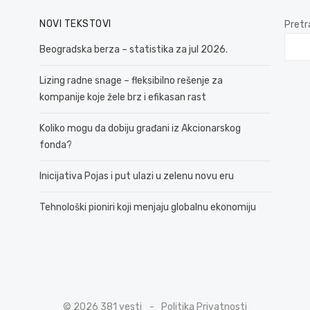
NOVI TEKSTOVI
Pretr
Beogradska berza – statistika za jul 2026.
Lizing radne snage – fleksibilno rešenje za
kompanije koje žele brz i efikasan rast
Koliko mogu da dobiju građani iz Akcionarskog
fonda?
Inicijativa Pojas i put ulazi u zelenu novu eru
Tehnološki pioniri koji menjaju globalnu ekonomiju
© 2026 381 vesti
Politika Privatnosti