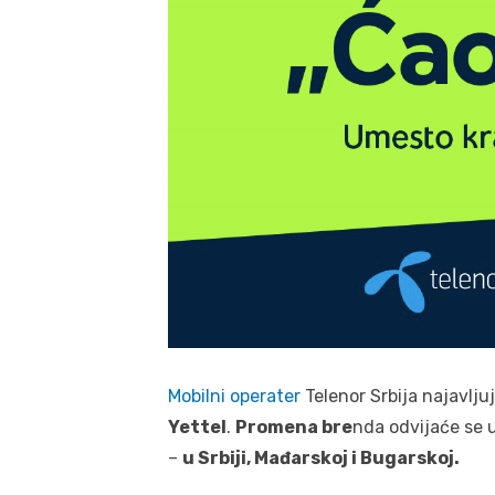
Mobilni operater
Telenor Srbija najavlju
Yettel
.
Promena bre
nda odvijaće se u
–
u Srbiji, Mađarskoj i Bugarskoj.