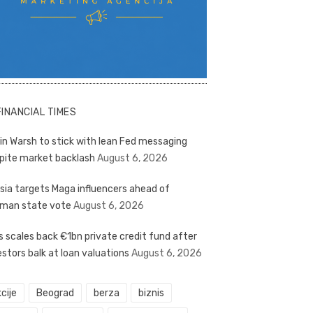
FINANCIAL TIMES
in Warsh to stick with lean Fed messaging
pite market backlash
August 6, 2026
sia targets Maga influencers ahead of
man state vote
August 6, 2026
s scales back €1bn private credit fund after
estors balk at loan valuations
August 6, 2026
cije
Beograd
berza
biznis