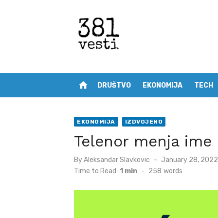
Skip
to
content
home
DRUŠTVO
EKONOMIJA
TECH
EKONOMIJA
IZDVOJENO
Telenor menja ime 
Posted
By
Aleksandar Slavkovic
January 28, 2022
on
Time to Read:
1 min
-
258
words