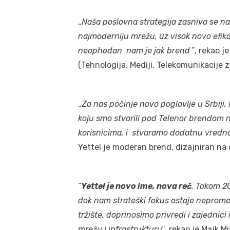
„
Naša poslovna strategija zasniva se na t
najmoderniju mrežu, uz visok novo efikasn
neophodan nam je jak brend
‟, rekao j
(Tehnologija, Mediji, Telekomunikacije 
„
Za nas počinje novo poglavlje u Srbiji
koju smo stvorili pod Telenor brendom 
korisnicima, i stvaramo dodatnu vredn
Yettel je moderan brend, dizajniran na 
“
Yettel je novo ime, nova reč
. Tokom 2
dok nam strateški fokus ostaje nepromen
tržište, doprinosimo privredi i zajednic
mrežu i infrastrukturu
‟, rekao je Majk M