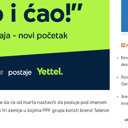
Kev
des
Rus
Ger
Are
je da će od marta nastaviti da posluje pod imenom
inv
 tri zemlje u kojima PPF grupa koristi brend Telenor
ak