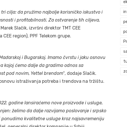
ek
i
ri cilja: da pružimo najbolje korisničko iskustvo i
osti i profitabilnosti. Za ostvarenje tih ciljeva,
p
e Marek Slačik, izvršni direktor TMT CEE
p
za CEE region), PPF Telekom grupe.
P
s
, Mađarskoj i Bugarskoj. Imamo čvrstu i jaku osnovu
t
na kojoj ćemo dalje da gradimo odnos sa
zd
ost pod novim, Yettel brendom
‟, dodaje Slačik.
osnovu istraživanja potreba i trendova na tržištu.
022. godine lansiraćemo nove proizvode i usluge,
jen: želimo da dalje razvijamo poslovanje i srpsko
i i ponudimo kvalitetne usluge kroz najsavremeniju
išel, generalni direktor kompanije u Srbiji.