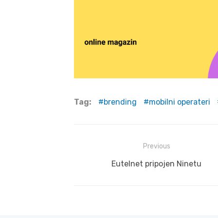
Tag:
brending
mobilni operateri
Post
Previous
navigation
Previous
Eutelnet pripojen Ninetu
post: