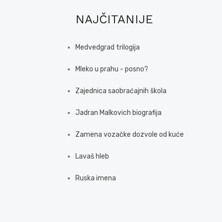
NAJČITANIJE
Medvedgrad trilogija
Mleko u prahu - posno?
Zajednica saobraćajnih škola
Jadran Malkovich biografija
Zamena vozačke dozvole od kuće
Lavaš hleb
Ruska imena