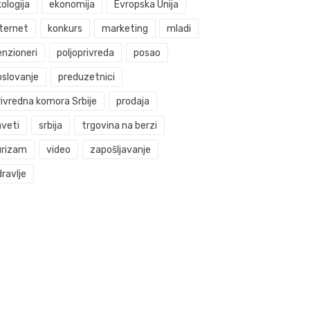
ologija
ekonomija
Evropska Unija
nternet
konkurs
marketing
mladi
enzioneri
poljoprivreda
posao
oslovanje
preduzetnici
rivredna komora Srbije
prodaja
aveti
srbija
trgovina na berzi
urizam
video
zapošljavanje
ravlje