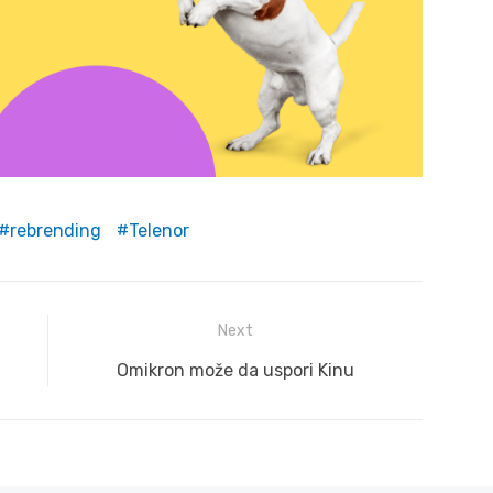
rebrending
Telenor
Next
Next
Omikron može da uspori Kinu
post: