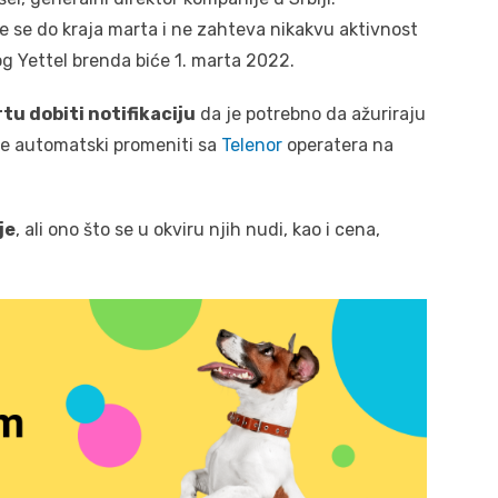
će se do kraja marta i ne zahteva nikakvu aktivnost
og Yettel brenda biće 1. marta 2022.
tu dobiti notifikaciju
da je potrebno da ažuriraju
 se automatski promeniti sa
Telenor
operatera na
je
, ali ono što se u okviru njih nudi, kao i cena,