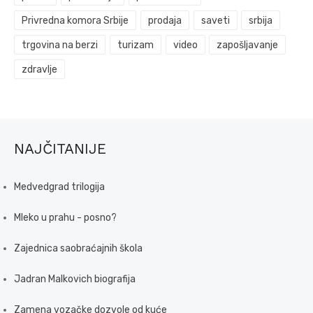
Privredna komora Srbije
prodaja
saveti
srbija
trgovina na berzi
turizam
video
zapošljavanje
zdravlje
NAJČITANIJE
Medvedgrad trilogija
Mleko u prahu - posno?
Zajednica saobraćajnih škola
Jadran Malkovich biografija
Zamena vozačke dozvole od kuće