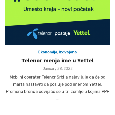
Ekonomija
,
Izdvojeno
Telenor menja ime u Yettel
Posted
January 28, 2022
on
Mobilni operater Telenor Srbija najavljuje da će od
marta nastaviti da posluje pod imenom Yettel.
Promena brenda odvijaće se u tri zemlje u kojima PPF
…