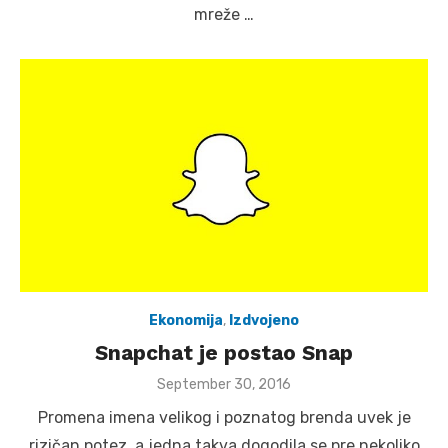
mreže …
Ekonomija
,
Izdvojeno
Snapchat je postao Snap
Posted
September 30, 2016
on
Promena imena velikog i poznatog brenda uvek je
rizičan potez, a jedna takva dogodila se pre nekoliko