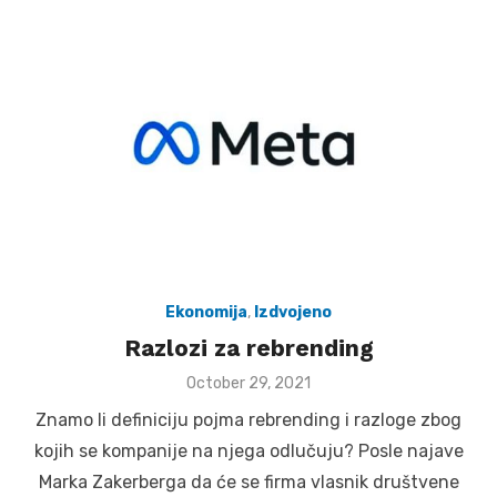
Ekonomija
,
Izdvojeno
Razlozi za rebrending
Posted
October 29, 2021
on
Znamo li definiciju pojma rebrending i razloge zbog
kojih se kompanije na njega odlučuju? Posle najave
Marka Zakerberga da će se firma vlasnik društvene