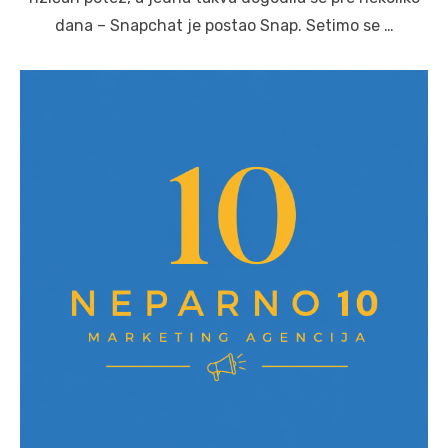
dana – Snapchat je postao Snap. Setimo se …