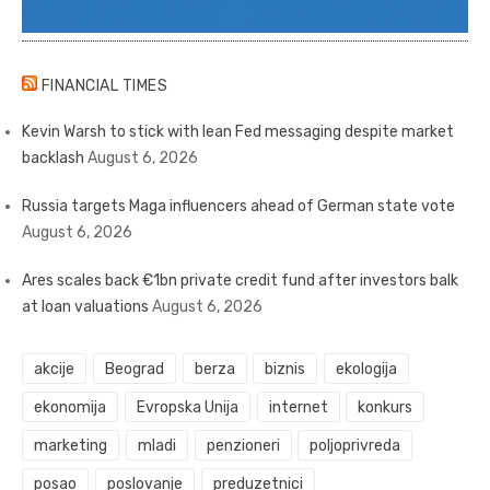
FINANCIAL TIMES
Kevin Warsh to stick with lean Fed messaging despite market
backlash
August 6, 2026
Russia targets Maga influencers ahead of German state vote
August 6, 2026
Ares scales back €1bn private credit fund after investors balk
at loan valuations
August 6, 2026
akcije
Beograd
berza
biznis
ekologija
ekonomija
Evropska Unija
internet
konkurs
marketing
mladi
penzioneri
poljoprivreda
posao
poslovanje
preduzetnici