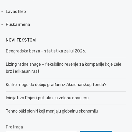
Lavaš hleb
Ruska imena
NOVI TEKSTOVI
Beogradska berza – statistika za jul 2026.
Lizing radne snage – fleksibilno rešenje za kompanije koje žele
brz i efikasan rast
Koliko mogu da dobiju građani iz Akcionarskog fonda?
Inicijativa Pojas i put ulazi u zelenu novu eru
Tehnološki pioniri koji menjaju globalnu ekonomiju
Pretraga