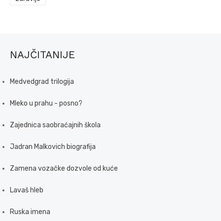
NAJČITANIJE
Medvedgrad trilogija
Mleko u prahu - posno?
Zajednica saobraćajnih škola
Jadran Malkovich biografija
Zamena vozačke dozvole od kuće
Lavaš hleb
Ruska imena