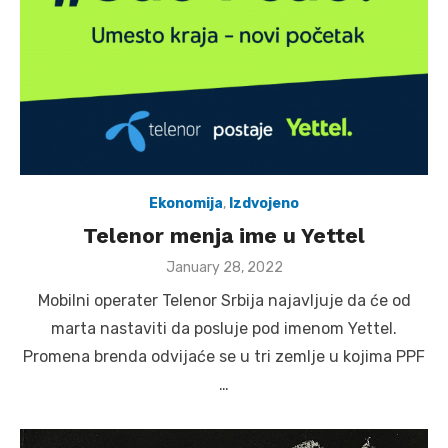
Ekonomija
,
Izdvojeno
Telenor menja ime u Yettel
Posted
January 28, 2022
on
Mobilni operater Telenor Srbija najavljuje da će od
marta nastaviti da posluje pod imenom Yettel.
Promena brenda odvijaće se u tri zemlje u kojima PPF
…