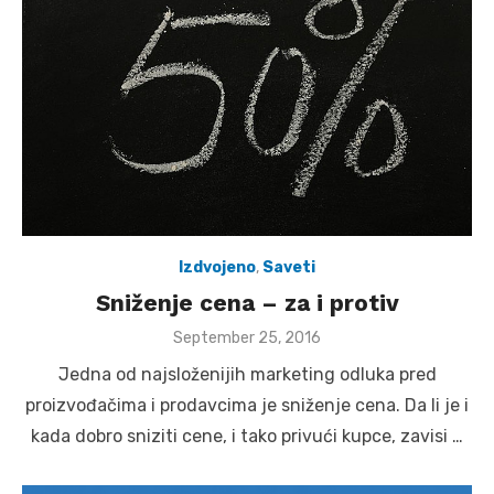
Izdvojeno
,
Saveti
Sniženje cena – za i protiv
Posted
September 25, 2016
on
Jedna od najsloženijih marketing odluka pred
proizvođačima i prodavcima je sniženje cena. Da li je i
kada dobro sniziti cene, i tako privući kupce, zavisi …