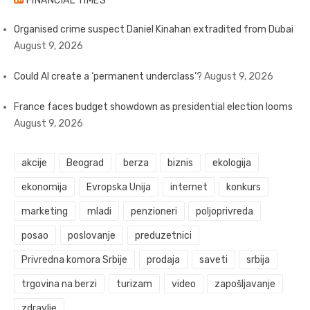
FINANCIAL TIMES
Organised crime suspect Daniel Kinahan extradited from Dubai
August 9, 2026
Could AI create a ‘permanent underclass’?
August 9, 2026
France faces budget showdown as presidential election looms
August 9, 2026
akcije
Beograd
berza
biznis
ekologija
ekonomija
Evropska Unija
internet
konkurs
marketing
mladi
penzioneri
poljoprivreda
posao
poslovanje
preduzetnici
Privredna komora Srbije
prodaja
saveti
srbija
trgovina na berzi
turizam
video
zapošljavanje
zdravlje