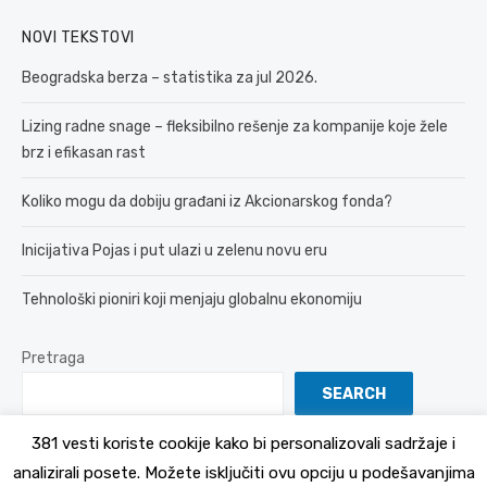
NOVI TEKSTOVI
Beogradska berza – statistika za jul 2026.
Lizing radne snage – fleksibilno rešenje za kompanije koje žele
brz i efikasan rast
Koliko mogu da dobiju građani iz Akcionarskog fonda?
Inicijativa Pojas i put ulazi u zelenu novu eru
Tehnološki pioniri koji menjaju globalnu ekonomiju
Pretraga
SEARCH
381 vesti koriste cookije kako bi personalizovali sadržaje i
analizirali posete. Možete isključiti ovu opciju u podešavanjima