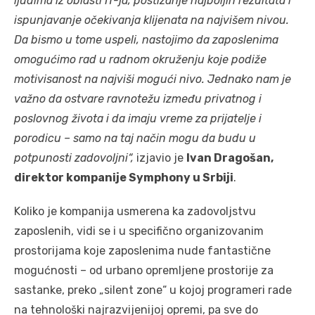
ljudima iz oblasti IT-ja, postizanje najboljih rezultata i
ispunjavanje očekivanja klijenata na najvišem nivou.
Da bismo u tome uspeli, nastojimo da zaposlenima
omogućimo rad u radnom okruženju koje podiže
motivisanost na najviši mogući nivo. Jednako nam je
važno da ostvare ravnotežu između privatnog i
poslovnog života i da imaju vreme za prijatelje i
porodicu – samo na taj način mogu da budu u
potpunosti zadovoljni“,
izjavio je
Ivan Dragošan,
direktor kompanije Symphony u Srbiji
.
Koliko je kompanija usmerena ka zadovoljstvu
zaposlenih, vidi se i u specifično organizovanim
prostorijama koje zaposlenima nude fantastične
mogućnosti – od urbano opremljene prostorije za
sastanke, preko „silent zone“ u kojoj programeri rade
na tehnološki najrazvijenijoj opremi, pa sve do