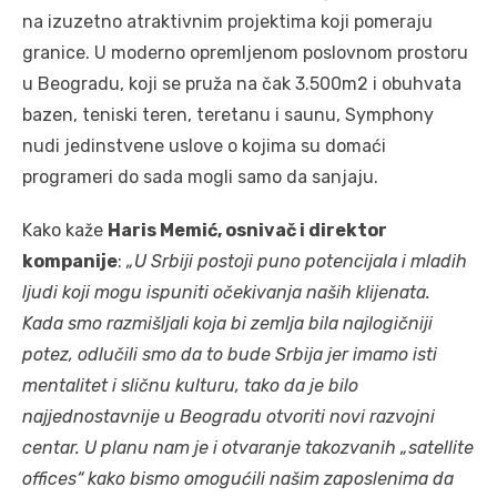
na izuzetno atraktivnim projektima koji pomeraju
granice. U moderno opremljenom poslovnom prostoru
u Beogradu, koji se pruža na čak 3.500m2 i obuhvata
bazen, teniski teren, teretanu i saunu, Symphony
nudi jedinstvene uslove o kojima su domaći
programeri do sada mogli samo da sanjaju.
Kako kaže
Haris Memić, osnivač i direktor
kompanije
:
„U Srbiji postoji puno potencijala i mladih
ljudi koji mogu ispuniti očekivanja naših klijenata.
Kada smo razmišljali koja bi zemlja bila najlogičniji
potez, odlučili smo da to bude Srbija jer imamo isti
mentalitet i sličnu kulturu, tako da je bilo
najjednostavnije u Beogradu otvoriti novi razvojni
centar. U planu nam je i otvaranje takozvanih „satellite
offices“ kako bismo omogućili našim zaposlenima da