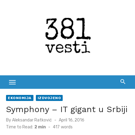
Skip
to
content
EKONOMIJA
IZDVOJENO
Symphony – IT gigant u Srbiji
Posted
By
Aleksandar Ratković
April 16, 2016
on
Time to Read:
2 min
-
417
words