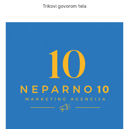
Next
Trikovi govorom tela
post: