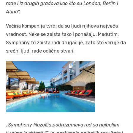
rade i iz drugih gradova kao što su London, Berlin i
Atina“.
Većina kompanija tvrdi da su ljudi njihova najveća
vrednost. Neke se zaista tako i ponašaju. Međutim,
Symphony to zaista radi drugačije, zato što veruje da
srećni ljudi rade odlične stvari.
„Symphony filozofija podrazumeva rad sa najboljim