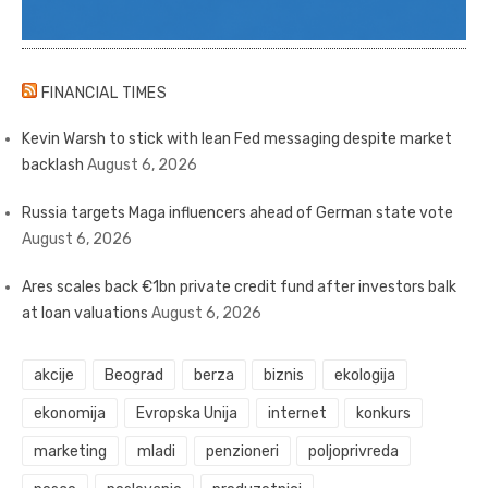
FINANCIAL TIMES
Kevin Warsh to stick with lean Fed messaging despite market
backlash
August 6, 2026
Russia targets Maga influencers ahead of German state vote
August 6, 2026
Ares scales back €1bn private credit fund after investors balk
at loan valuations
August 6, 2026
akcije
Beograd
berza
biznis
ekologija
ekonomija
Evropska Unija
internet
konkurs
marketing
mladi
penzioneri
poljoprivreda