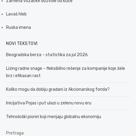
Zamena vozačke dozvole od kuće
Lavaš hleb
Ruska imena
NOVI TEKSTOVI
Beogradska berza – statistika za jul 2026.
Lizing radne snage – fleksibilno rešenje za kompanije koje žele
brz i efikasan rast
Koliko mogu da dobiju građani iz Akcionarskog fonda?
Inicijativa Pojas i put ulazi u zelenu novu eru
Tehnološki pioniri koji menjaju globalnu ekonomiju
Pretraga