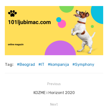
Tag:
Beograd
IT
kompanija
Symphony
Post
Previous
navigation
Previous
KOZME i Horizont 2020
post:
Next