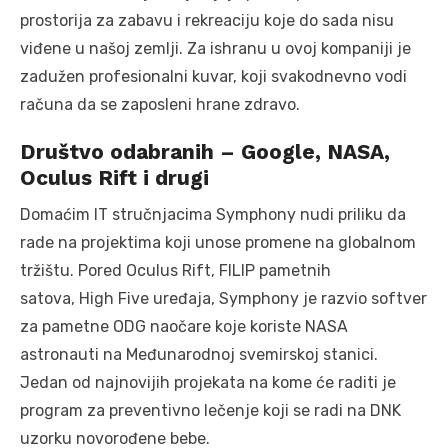
prostorija za zabavu i rekreaciju koje do sada nisu
viđene u našoj zemlji. Za ishranu u ovoj kompaniji je
zadužen profesionalni kuvar, koji svakodnevno vodi
računa da se zaposleni hrane zdravo.
Društvo odabranih – Google, NASA,
Oculus Rift i drugi
Domaćim IT stručnjacima Symphony nudi priliku da
rade na projektima koji unose promene na globalnom
tržištu. Pored Oculus Rift, FILIP pametnih
satova, High Five uređaja, Symphony je razvio softver
za pametne ODG naočare koje koriste NASA
astronauti na Međunarodnoj svemirskoj stanici.
Jedan od najnovijih projekata na kome će raditi je
program za preventivno lečenje koji se radi na DNK
uzorku novorođene bebe.