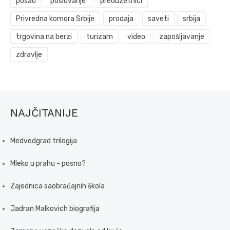
posao
poslovanje
preduzetnici
Privredna komora Srbije
prodaja
saveti
srbija
trgovina na berzi
turizam
video
zapošljavanje
zdravlje
NAJČITANIJE
Medvedgrad trilogija
Mleko u prahu - posno?
Zajednica saobraćajnih škola
Jadran Malkovich biografija