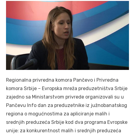
Regionalna privredna komora Pančevo i Privredna
komora Srbije – Evropska mreža preduzetništva Srbije
zajedno sa Ministarstvom privrede organizovali su u
Pančevu Info dan za preduzetnike iz južnobanatskog
regiona o mogućnostima za apliciranje malih i
srednjih preduzeća Srbije kod dva programa Evropske
unije: za konkurentnost malih i srednjih preduzeća