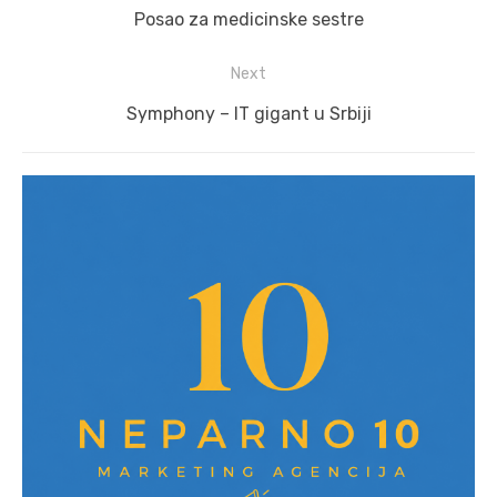
navigation
Previous
Posao za medicinske sestre
post:
Next
Next
Symphony – IT gigant u Srbiji
post: