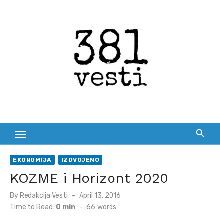
Skip
to
content
EKONOMIJA
IZDVOJENO
KOZME i Horizont 2020
Posted
By
Redakcija Vesti
April 13, 2016
on
Time to Read:
0 min
-
66
words