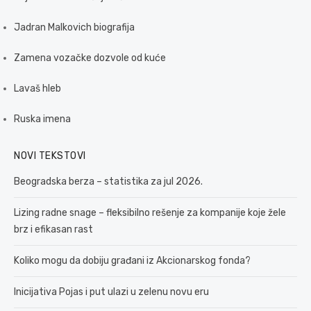
Jadran Malkovich biografija
Zamena vozačke dozvole od kuće
Lavaš hleb
Ruska imena
NOVI TEKSTOVI
Beogradska berza – statistika za jul 2026.
Lizing radne snage – fleksibilno rešenje za kompanije koje žele
brz i efikasan rast
Koliko mogu da dobiju građani iz Akcionarskog fonda?
Inicijativa Pojas i put ulazi u zelenu novu eru