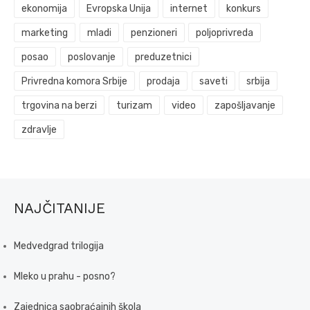
ekonomija
Evropska Unija
internet
konkurs
marketing
mladi
penzioneri
poljoprivreda
posao
poslovanje
preduzetnici
Privredna komora Srbije
prodaja
saveti
srbija
trgovina na berzi
turizam
video
zapošljavanje
zdravlje
NAJČITANIJE
Medvedgrad trilogija
Mleko u prahu - posno?
Zajednica saobraćajnih škola