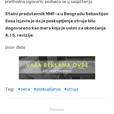
prethodno ugovorili, podseća se u saopštenju.
Stalni predstavnik MMF-a u Beogradu Sebastijan
Sosa izjavio je da je poskupljenje struje bilo
dogovoreno kao mera koja je uslov za okončanje
4. i 5. revizije.
Izvor: Beta
Tag:
cena
poskupljenje
struja
Post
Previous