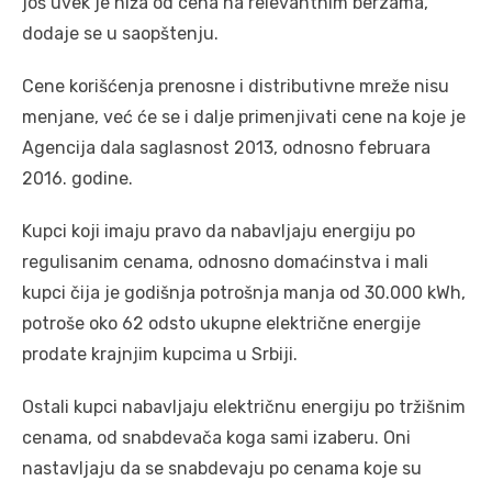
još uvek je niža od cena na relevantnim berzama,
dodaje se u saopštenju.
Cene korišćenja prenosne i distributivne mreže nisu
menjane, već će se i dalje primenjivati cene na koje je
Agencija dala saglasnost 2013, odnosno februara
2016. godine.
Kupci koji imaju pravo da nabavljaju energiju po
regulisanim cenama, odnosno domaćinstva i mali
kupci čija je godišnja potrošnja manja od 30.000 kWh,
potroše oko 62 odsto ukupne električne energije
prodate krajnjim kupcima u Srbiji.
Ostali kupci nabavljaju električnu energiju po tržišnim
cenama, od snabdevača koga sami izaberu. Oni
nastavljaju da se snabdevaju po cenama koje su