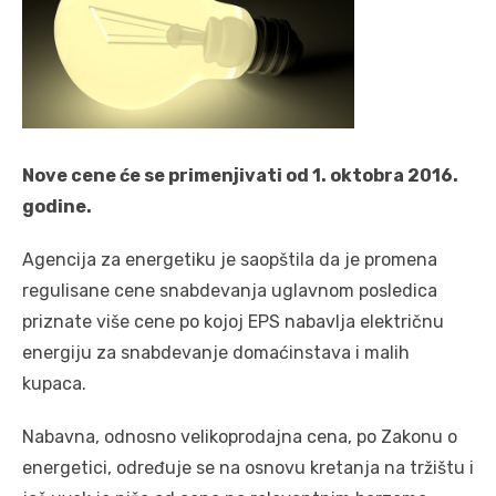
Nove cene će se primenjivati od 1. oktobra 2016.
godine.
Agencija za energetiku je saopštila da je promena
regulisane cene snabdevanja uglavnom posledica
priznate više cene po kojoj EPS nabavlja električnu
energiju za snabdevanje domaćinstava i malih
kupaca.
Nabavna, odnosno velikoprodajna cena, po Zakonu o
energetici, određuje se na osnovu kretanja na tržištu i