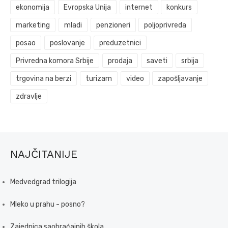
ekonomija
Evropska Unija
internet
konkurs
marketing
mladi
penzioneri
poljoprivreda
posao
poslovanje
preduzetnici
Privredna komora Srbije
prodaja
saveti
srbija
trgovina na berzi
turizam
video
zapošljavanje
zdravlje
NAJČITANIJE
Medvedgrad trilogija
Mleko u prahu - posno?
Zajednica saobraćajnih škola