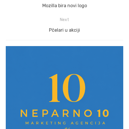
navigation
Previous
Mozilla bira novi logo
post:
Next
Next
Pčelari u akciji
post: