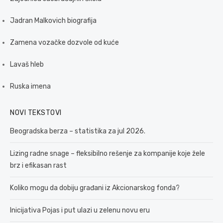
Jadran Malkovich biografija
Zamena vozačke dozvole od kuće
Lavaš hleb
Ruska imena
NOVI TEKSTOVI
Beogradska berza – statistika za jul 2026.
Lizing radne snage – fleksibilno rešenje za kompanije koje žele
brz i efikasan rast
Koliko mogu da dobiju građani iz Akcionarskog fonda?
Inicijativa Pojas i put ulazi u zelenu novu eru