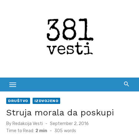
Skip
to
content
DRUŠTVO
IZDVOJENO
Struja morala da poskupi
Posted
By
Redakcija Vesti
September 2, 2016
on
Time to Read:
2 min
-
305
words