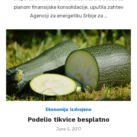
planom finansijske konsolidacije, uputila zahtev
Agenciji za energetiku Srbije za …
Ekonomija
,
Izdvojeno
Podelio tikvice besplatno
Posted
June 5, 2017
on