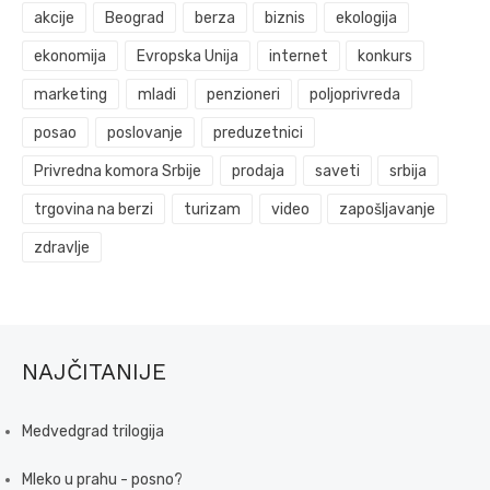
akcije
Beograd
berza
biznis
ekologija
ekonomija
Evropska Unija
internet
konkurs
marketing
mladi
penzioneri
poljoprivreda
posao
poslovanje
preduzetnici
Privredna komora Srbije
prodaja
saveti
srbija
trgovina na berzi
turizam
video
zapošljavanje
zdravlje
NAJČITANIJE
Medvedgrad trilogija
Mleko u prahu - posno?