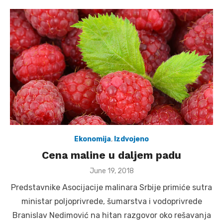
Ekonomija
,
Izdvojeno
Cena maline u daljem padu
Posted
June 19, 2018
on
Predstavnike Asocijacije malinara Srbije primiće sutra
ministar poljoprivrede, šumarstva i vodoprivrede
Branislav Nedimović na hitan razgovor oko rešavanja