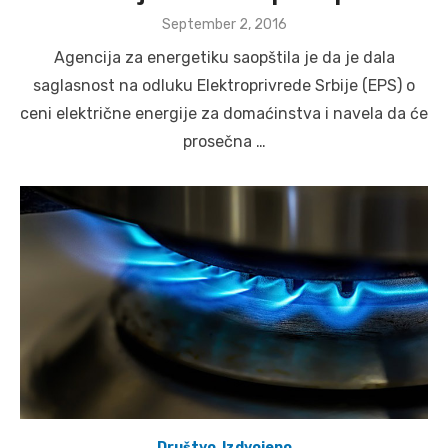
Posted
September 2, 2016
on
Agencija za energetiku saopštila je da je dala
saglasnost na odluku Elektroprivrede Srbije (EPS) o
ceni električne energije za domaćinstva i navela da će
prosečna …
Društvo
,
Izdvojeno