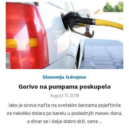
Ekonomija
,
Izdvojeno
Gorivo na pumpama poskupelo
Posted
August 11, 2018
on
Iako je sirova nafta na svetskim berzama pojeftinila
za nekoliko dolara po barelu u poslednjih mesec dana,
a dinar se i dalje dobro drži, cene …