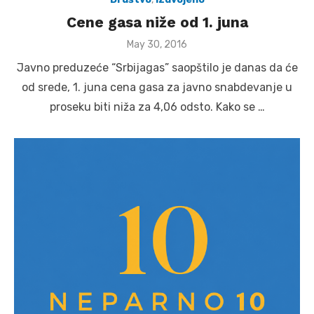
Cene gasa niže od 1. juna
Posted
May 30, 2016
on
Javno preduzeće “Srbijagas” saopštilo je danas da će
od srede, 1. juna cena gasa za javno snabdevanje u
proseku biti niža za 4,06 odsto. Kako se …