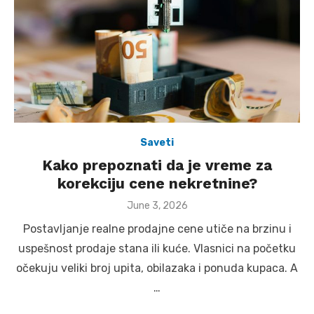
Saveti
Kako prepoznati da je vreme za
korekciju cene nekretnine?
Posted
June 3, 2026
on
Postavljanje realne prodajne cene utiče na brzinu i
uspešnost prodaje stana ili kuće. Vlasnici na početku
očekuju veliki broj upita, obilazaka i ponuda kupaca. A
…