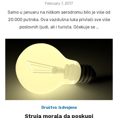
Posted
February 7, 2017
on
Samo u januaru na niškom aerodromu bilo je više od
20.000 putnika. Ova vazdušna luka privlači sve više
poslovnih ljudi, ali i turista. Očekuje se …
Društvo
,
Izdvojeno
Struja morala da poskupi