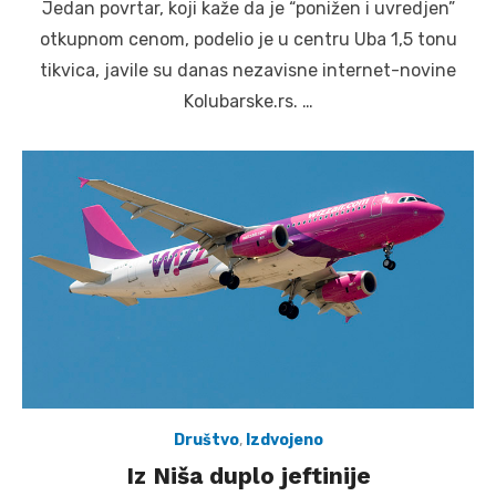
Jedan povrtar, koji kaže da je “ponižen i uvredjen”
otkupnom cenom, podelio je u centru Uba 1,5 tonu
tikvica, javile su danas nezavisne internet-novine
Kolubarske.rs. …
Društvo
,
Izdvojeno
Iz Niša duplo jeftinije