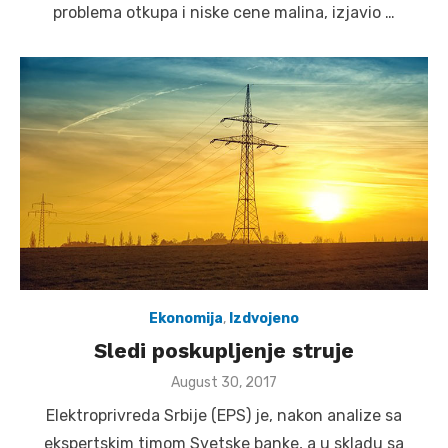
problema otkupa i niske cene malina, izjavio …
Ekonomija
,
Izdvojeno
Sledi poskupljenje struje
Posted
August 30, 2017
on
Elektroprivreda Srbije (EPS) je, nakon analize sa
ekspertskim timom Svetske banke, a u skladu sa