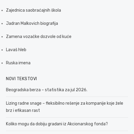
Zajednica saobraćajnih škola
Jadran Malkovich biografija
Zamena vozačke dozvole od kuće
Lavaš hleb
Ruska imena
NOVI TEKSTOVI
Beogradska berza – statistika za jul 2026.
Lizing radne snage – fleksibilno rešenje za kompanije koje žele
brz i efikasan rast
Koliko mogu da dobiju građani iz Akcionarskog fonda?