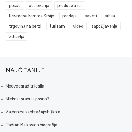
posao
poslovanje
preduzetnici
Privredna komora Srbije
prodaja
saveti
srbija
trgovina na berzi
turizam
video
zapošljavanje
zdravlje
NAJČITANIJE
Medvedgrad trilogija
Mleko u prahu - posno?
Zajednica saobraćajnih škola
Jadran Malkovich biografija