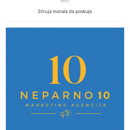
Next
Next
Struja morala da poskupi
post: