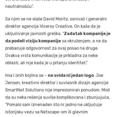
neutralnošću”.
Sa njim se ne slaže David Moritz, osnivač i generalni
direktor agencije Viceroy Creative. On kaže da je
uključivanje javnosti greška. “
Zadatak kompanije je
da podeli viziju kompanije
sa okruženjem, a ne da
prebacuje odgovornost za ovaj posao na druge.
Ovakva vrsta komunikacije je prikladna za neke
oblasti, ali nije kada je u pitanju identitet.”
Ima i onih kojima se –
ne sviđa ni jedan logo
. Joe
Jensen, kreativni direktor i suvlasnik dizajn agencije
SmartNet Solutions nije impresioniran ponudom. Misli
da su neka rešenja suviše komplikovana i zbunjujuća.
“Pomalo sam iznenađen što ni jedno ne uključuje
istorijsku vezu sa Netscape-om ili glavnim