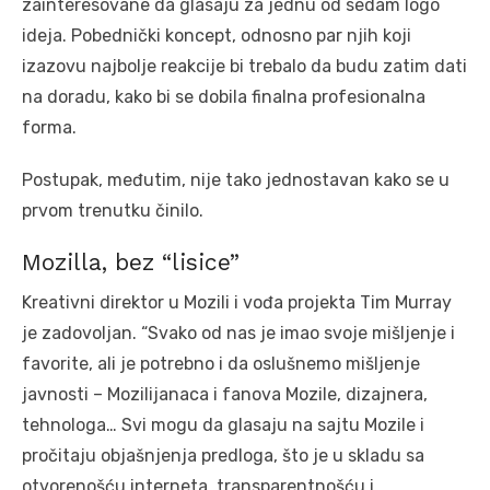
zainteresovane da glasaju za jednu od sedam logo
ideja. Pobednički koncept, odnosno par njih koji
izazovu najbolje reakcije bi trebalo da budu zatim dati
na doradu, kako bi se dobila finalna profesionalna
forma.
Postupak, međutim, nije tako jednostavan kako se u
prvom trenutku činilo.
Mozilla, bez “lisice”
Kreativni direktor u Mozili i vođa projekta Tim Murray
je zadovoljan. “Svako od nas je imao svoje mišljenje i
favorite, ali je potrebno i da oslušnemo mišljenje
javnosti – Mozilijanaca i fanova Mozile, dizajnera,
tehnologa… Svi mogu da glasaju na sajtu Mozile i
pročitaju objašnjenja predloga, što je u skladu sa
otvorenošću interneta, transparentnošću i