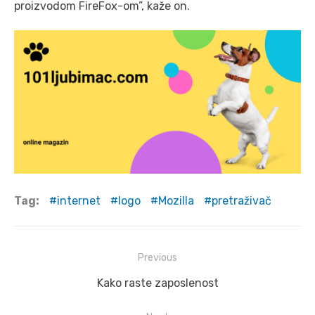
proizvodom FireFox-om”, kaže on.
Tag:
internet
logo
Mozilla
pretraživač
Post
Previous
navigation
Previous
Kako raste zaposlenost
post: