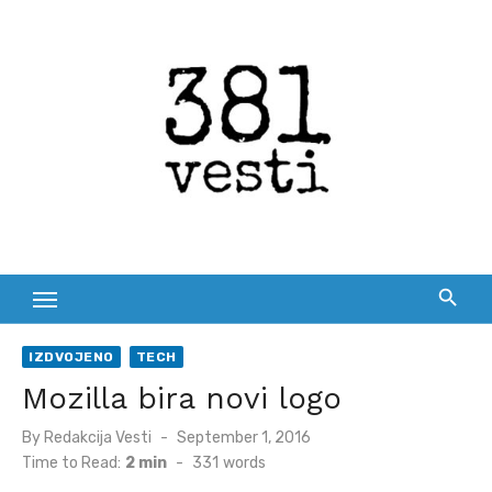
Skip
to
content
IZDVOJENO
TECH
Mozilla bira novi logo
Posted
By
Redakcija Vesti
September 1, 2016
on
Time to Read:
2 min
-
331
words