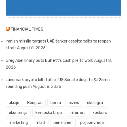
FINANCIAL TIMES
Iranian missile targets UAE tanker despite talks to reopen
strait
August 8, 2026
Greg Abel finally puts Buffett’s cash pile to work
August 8,
2026
Landmark crypto bill stalls in US Senate despite $225mn
spending push
August 8, 2026
akcije
Beograd
berza
biznis
ekologija
ekonomija
Evropska Unija
internet
konkurs
marketing
mladi
penzioneri
poljoprivreda