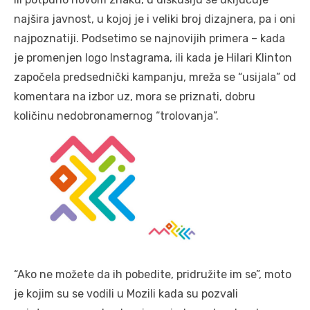
najšira javnost, u kojoj je i veliki broj dizajnera, pa i oni
najpoznatiji. Podsetimo se najnovijih primera – kada
je promenjen logo Instagrama, ili kada je Hilari Klinton
započela predsednički kampanju, mreža se “usijala” od
komentara na izbor uz, mora se priznati, dobru
količinu nedobronamernog “trolovanja”.
“Ako ne možete da ih pobedite, pridružite im se”, moto
je kojim su se vodili u Mozili kada su pozvali