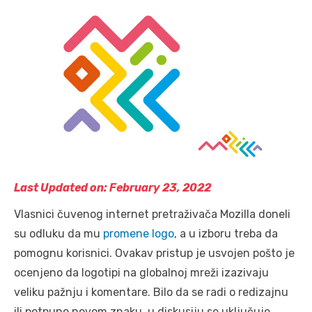
Last Updated on: February 23, 2022
Vlasnici čuvenog internet pretraživača Mozilla doneli
su odluku da mu
promene logo
, a u izboru treba da
pomognu korisnici. Ovakav pristup je usvojen pošto je
ocenjeno da logotipi na globalnoj mreži izazivaju
veliku pažnju i komentare. Bilo da se radi o redizajnu
ili potpuno novom znaku, u diskusiju se uključuje