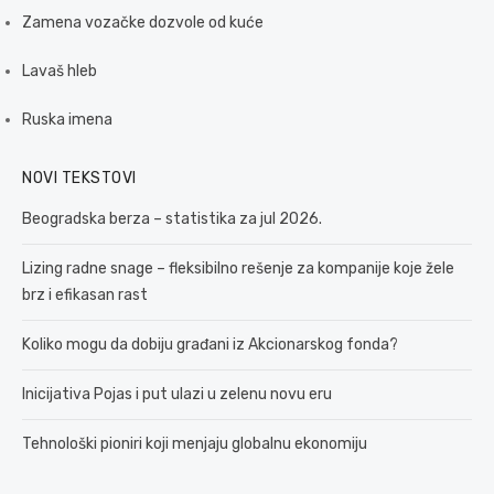
Zamena vozačke dozvole od kuće
Lavaš hleb
Ruska imena
NOVI TEKSTOVI
Beogradska berza – statistika za jul 2026.
Lizing radne snage – fleksibilno rešenje za kompanije koje žele
brz i efikasan rast
Koliko mogu da dobiju građani iz Akcionarskog fonda?
Inicijativa Pojas i put ulazi u zelenu novu eru
Tehnološki pioniri koji menjaju globalnu ekonomiju