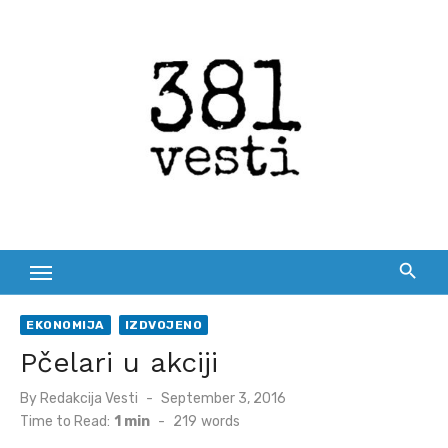
Skip
to
content
EKONOMIJA
IZDVOJENO
Pčelari u akciji
Posted
By
Redakcija Vesti
September 3, 2016
on
Time to Read:
1 min
-
219
words