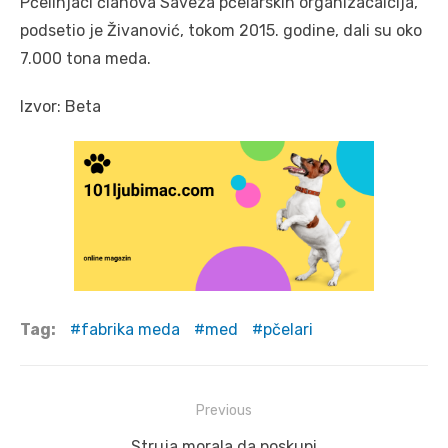
Pčelinjaci članova Saveza pčelarskih organizacaicija,
podsetio je Živanović, tokom 2015. godine, dali su oko
7.000 tona meda.
Izvor: Beta
Tag:
fabrika meda
med
pčelari
Post
Previous
navigation
Previous
Struja morala da poskupi