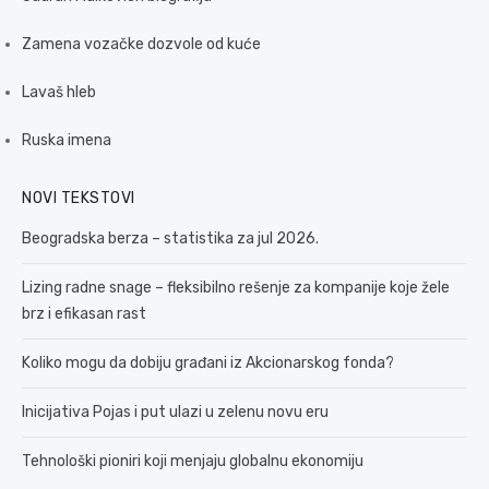
Zamena vozačke dozvole od kuće
Lavaš hleb
Ruska imena
NOVI TEKSTOVI
Beogradska berza – statistika za jul 2026.
Lizing radne snage – fleksibilno rešenje za kompanije koje žele
brz i efikasan rast
Koliko mogu da dobiju građani iz Akcionarskog fonda?
Inicijativa Pojas i put ulazi u zelenu novu eru
Tehnološki pioniri koji menjaju globalnu ekonomiju