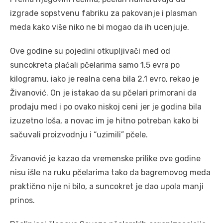
izgrade sopstvenu fabriku za pakovanje i plasman
meda kako više niko ne bi mogao da ih ucenjuje.
Ove godine su pojedini otkupljivači med od
suncokreta plaćali pčelarima samo 1,5 evra po
kilogramu, iako je realna cena bila 2,1 evro, rekao je
Živanović. On je istakao da su pčelari primorani da
prodaju med i po ovako niskoj ceni jer je godina bila
izuzetno loša, a novac im je hitno potreban kako bi
sačuvali proizvodnju i “uzimili” pčele.
Živanović je kazao da vremenske prilike ove godine
nisu išle na ruku pčelarima tako da bagremovog meda
praktično nije ni bilo, a suncokret je dao upola manji
prinos.