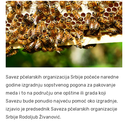
Savez pčelarskih organizacija Srbije počeće naredne
godine izgradnju sopstvenog pogona za pakovanje
meda i to na području one opštine ili grada koji
Savezu bude ponudio najveću pomoć oko izgradnje,
izjavio je predsednik Saveza pčelarskih organizacije
Srbije Rodoljub Živanović.