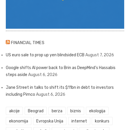
FINANCIAL TIMES
US euro sale to prop up yen blindsided ECB
August 7, 2026
Google shifts AI power back to Brin as DeepMind’s Hassabis
steps aside
August 6, 2026
Jane Street in talks to shift its $11bn in debt to investors
including Pimco
August 6, 2026
akcije
Beograd
berza
biznis
ekologija
ekonomija
Evropska Unija
internet
konkurs