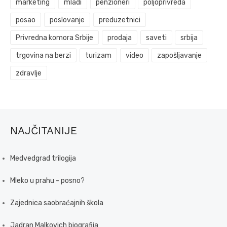
marketing
mladi
penzioneri
poljoprivreda
posao
poslovanje
preduzetnici
Privredna komora Srbije
prodaja
saveti
srbija
trgovina na berzi
turizam
video
zapošljavanje
zdravlje
NAJČITANIJE
Medvedgrad trilogija
Mleko u prahu - posno?
Zajednica saobraćajnih škola
Jadran Malkovich biografija