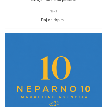
post:
Next
Next
Daj da drpim…
post: