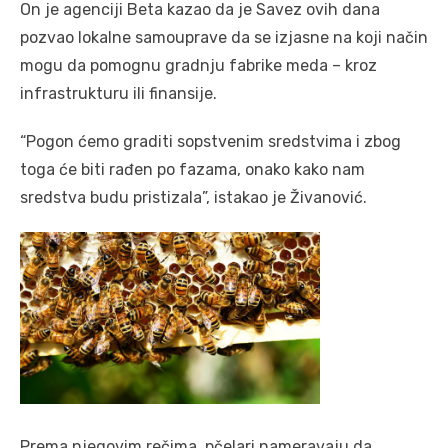
On je agenciji Beta kazao da je Savez ovih dana
pozvao lokalne samouprave da se izjasne na koji način
mogu da pomognu gradnju fabrike meda – kroz
infrastrukturu ili finansije.
“Pogon ćemo graditi sopstvenim sredstvima i zbog
toga će biti rađen po fazama, onako kako nam
sredstva budu pristizala”, istakao je Živanović.
Prema njegovim rečima, pčelari nameravaju da