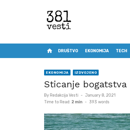
Skip
to
content
home
DRUŠTVO
EKONOMIJA
TECH
EKONOMIJA
IZDVOJENO
Sticanje bogatstva
Posted
By
Redakcija Vesti
January 8, 2021
on
Time to Read:
2 min
-
393
words