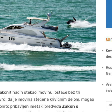
Kev
des
Rus
Ger
Are
inv
konit način stekao imovinu, ostaće bez tri
tvrdi da je imovina stečena krivičnim delom, mogao
ak
nito pribavljen imetak, predviđa
Zakon o