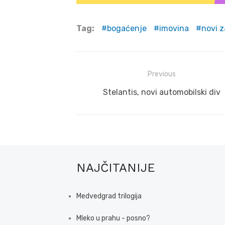
Tag:
bogaćenje
imovina
novi 
Post
Previous
navigation
Previous
Stelantis, novi automobilski div
post:
NAJČITANIJE
Medvedgrad trilogija
Mleko u prahu - posno?