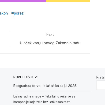
zakon
porez
Next
Next
U očekivanju novog Zakona o radu
post:
NOVI TEKSTOVI
Pretr
Beogradska berza – statistika za jul 2026.
Lizing radne snage – fleksibilno rešenje za
kompanije koje žele brz i efikasan rast