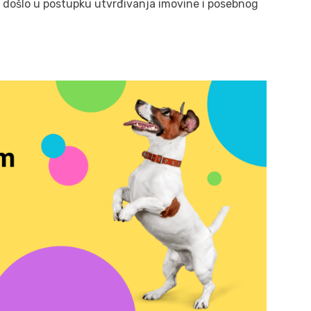
e došlo u postupku utvrđivanja imovine i posebnog