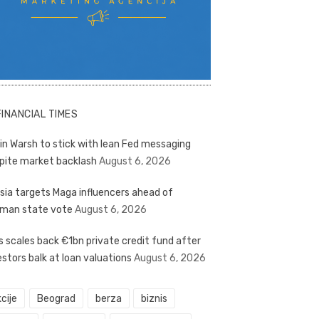
FINANCIAL TIMES
in Warsh to stick with lean Fed messaging
pite market backlash
August 6, 2026
sia targets Maga influencers ahead of
man state vote
August 6, 2026
s scales back €1bn private credit fund after
estors balk at loan valuations
August 6, 2026
cije
Beograd
berza
biznis