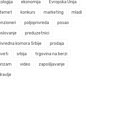
ologija
ekonomija
Evropska Unija
nternet
konkurs
marketing
mladi
enzioneri
poljoprivreda
posao
oslovanje
preduzetnici
rivredna komora Srbije
prodaja
aveti
srbija
trgovina na berzi
urizam
video
zapošljavanje
ravlje