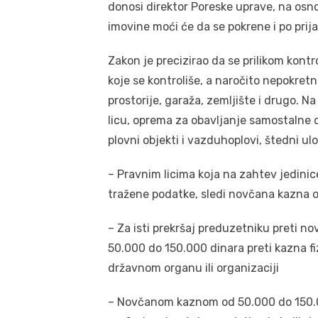
donosi direktor Poreske uprave, na osno
imovine moći će da se pokrene i po prijav
Zakon je precizirao da se prilikom kontr
koje se kontroliše, a naročito nepokretn
prostorije, garaža, zemljište i drugo. Na
licu, oprema za obavljanje samostalne d
plovni objekti i vazduhoplovi, štedni ul
– Pravnim licima koja na zahtev jedinic
tražene podatke, sledi novčana kazna 
– Za isti prekršaj preduzetniku preti 
50.000 do 150.000 dinara preti kazna fi
državnom organu ili organizaciji
– Novčanom kaznom od 50.000 do 150.000