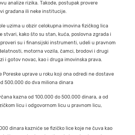
vu analize rizika. Takođe, postupak provere
i građana ili neke institucije.
ole uzima u obzir celokupna imovina fizičkog lica
e stvari, kako što su stan, kuća, poslovna zgrada i
 proveri su i finansijski instrumenti, udeli u pravnom
elatnosti, motorna vozila, čamci, brodovi i drugi
ozi i gotov novac, kao i druga imovinska prava.
e Poreske uprave u roku koji ona odredi ne dostave
od 500.000 do dva miliona dinara
novčana kazna od 100.000 do 500.000 dinara, a od
zičkom licu i odgovornom licu u pravnom licu,
 dinara kazniće se fizičko lice koje ne čuva kao