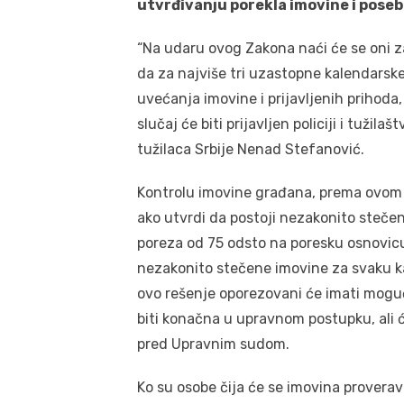
utvrđivanju porekla imovine i poseb
“Na udaru ovog Zakona naći će se oni 
da za najviše tri uzastopne kalendarsk
uvećanja imovine i prijavljenih prihoda,
slučaj će biti prijavljen policiji i tužil
tužilaca Srbije Nenad Stefanović.
Kontrolu imovine građana, prema ovom 
ako utvrdi da postoji nezakonito steče
poreza od 75 odsto na poresku osnovicu
nezakonito stečene imovine za svaku ka
ovo rešenje oporezovani će imati mogućn
biti konačna u upravnom postupku, ali 
pred Upravnim sudom.
Ko su osobe čija će se imovina provera