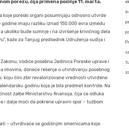
nom porezu, čija primena počinje 11. marta.
ek
i
za koje poreski organi posumnjaju odnosno utvrde
p
e godine imaju razliku iznad 150.000 evra između
 a ukoliko bude sumnje i na izvršenje krivičnog dela
p
aštvu”, kaže za Tanjug predsednik Udruženja sudija i
P
s
Zakonu, vodiće posebna Jedinica Poreske uprave i
t
na imovina, doneće rešenje o utvrđivanju posebnog
zd
, koju čini zbir revalorizovane vrednosti utvrđene
lendarsku godinu koja je bila predmet kontrole. Na
ost žalbe Ministarstvu finansija, čija će odluka
će i dalje moći da pokrene upravni spor – tužbom
vati – utvrđivaće se godišnjim smernicama koje