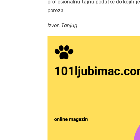
profesionalnu tajnu podatke do kojih j
poreza.
Izvor: Tanjug