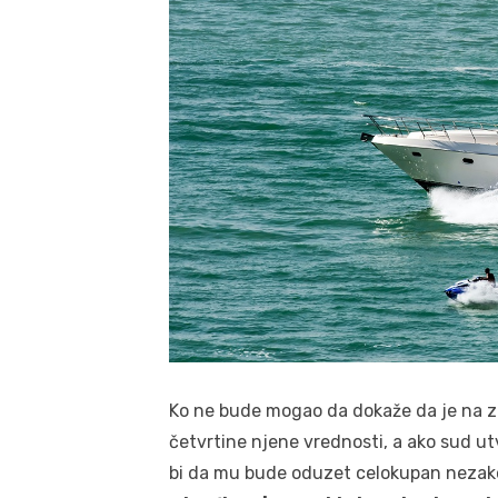
Ko ne bude mogao da dokaže da je na za
četvrtine njene vrednosti, a ako sud u
bi da mu bude oduzet celokupan nezako