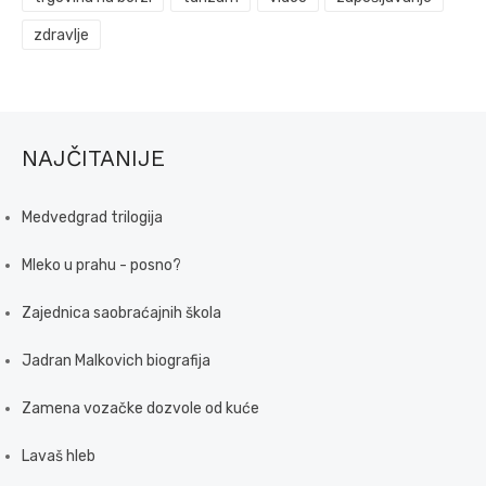
zdravlje
NAJČITANIJE
Medvedgrad trilogija
Mleko u prahu - posno?
Zajednica saobraćajnih škola
Jadran Malkovich biografija
Zamena vozačke dozvole od kuće
Lavaš hleb