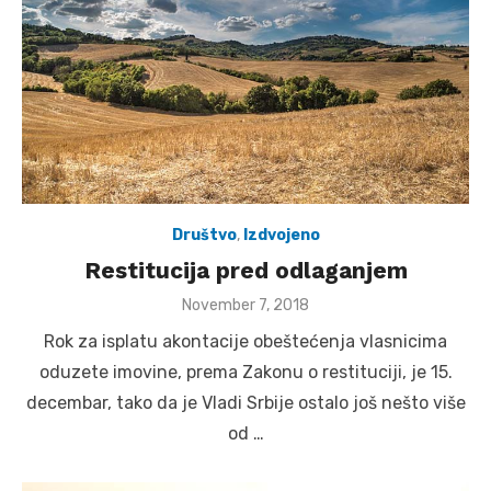
Društvo
,
Izdvojeno
Restitucija pred odlaganjem
Posted
November 7, 2018
on
Rok za isplatu akontacije obeštećenja vlasnicima
oduzete imovine, prema Zakonu o restituciji, je 15.
decembar, tako da je Vladi Srbije ostalo još nešto više
od …