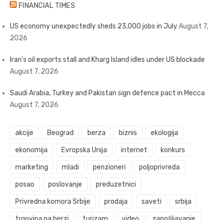
FINANCIAL TIMES
US economy unexpectedly sheds 23,000 jobs in July
August 7,
2026
Iran’s oil exports stall and Kharg Island idles under US blockade
August 7, 2026
Saudi Arabia, Turkey and Pakistan sign defence pact in Mecca
August 7, 2026
akcije
Beograd
berza
biznis
ekologija
ekonomija
Evropska Unija
internet
konkurs
marketing
mladi
penzioneri
poljoprivreda
posao
poslovanje
preduzetnici
Privredna komora Srbije
prodaja
saveti
srbija
trgovina na berzi
turizam
video
zapošljavanje