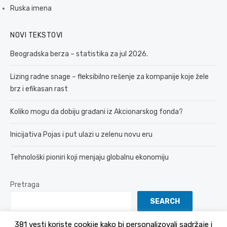
Ruska imena
NOVI TEKSTOVI
Beogradska berza – statistika za jul 2026.
Lizing radne snage – fleksibilno rešenje za kompanije koje žele
brz i efikasan rast
Koliko mogu da dobiju građani iz Akcionarskog fonda?
Inicijativa Pojas i put ulazi u zelenu novu eru
Tehnološki pioniri koji menjaju globalnu ekonomiju
Pretraga
SEARCH
381 vesti koriste cookije kako bi personalizovali sadržaje i