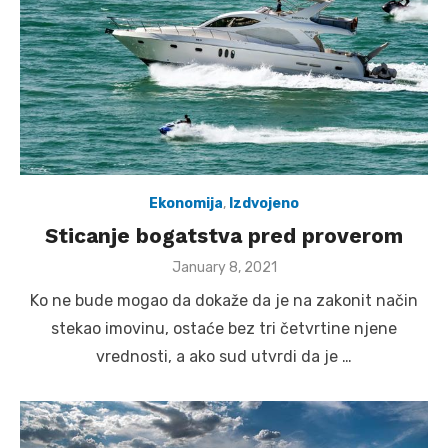
Ekonomija
,
Izdvojeno
Sticanje bogatstva pred proverom
Posted
January 8, 2021
on
Ko ne bude mogao da dokaže da je na zakonit način
stekao imovinu, ostaće bez tri četvrtine njene
vrednosti, a ako sud utvrdi da je …