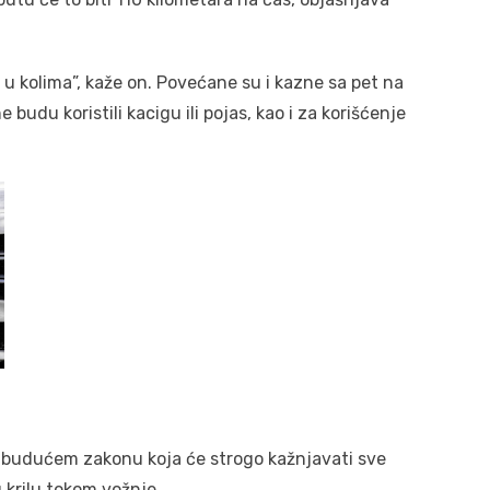
u kolima”, kaže on. Povećane su i kazne sa pet na
 budu koristili kacigu ili pojas, kao i za korišćenje
 budućem zakonu koja će strogo kažnjavati sve
 krilu tokom vožnje.