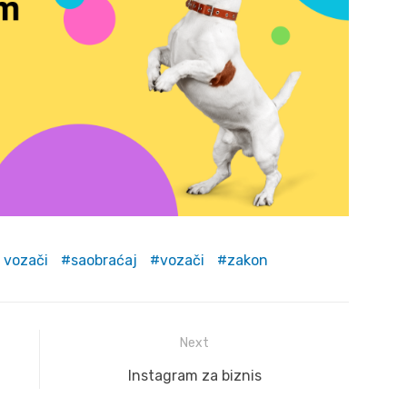
 vozači
saobraćaj
vozači
zakon
Next
Next
Instagram za biznis
post: