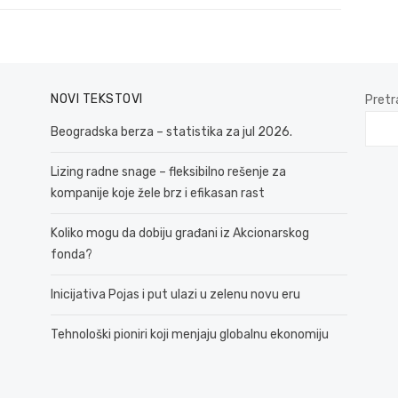
NOVI TEKSTOVI
Pretr
Beogradska berza – statistika za jul 2026.
Lizing radne snage – fleksibilno rešenje za
kompanije koje žele brz i efikasan rast
Koliko mogu da dobiju građani iz Akcionarskog
fonda?
Inicijativa Pojas i put ulazi u zelenu novu eru
Tehnološki pioniri koji menjaju globalnu ekonomiju