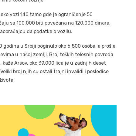
eko vozi 140 tamo gde je ograničenje 50
čaju sa 100.000 biti povećana na 120.000 dinara,
 saobraćajcu da podatke o vozilu.
0 godina u Srbiji poginulo oko 6.800 osoba, a prošle
tevima u našoj zemlji. Broj teških telesnih povreda
aže Arsov, oko 39.000 lica je u zadnjih deset
iki broj njih su ostali trajni invalidi i posledice
života.