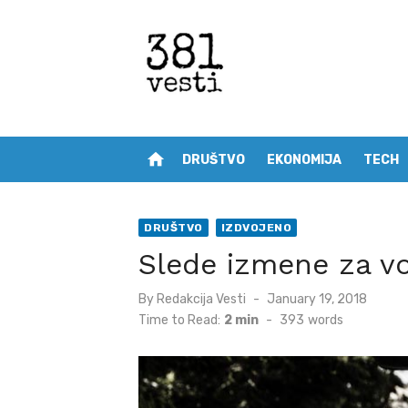
Skip
to
content
home
DRUŠTVO
EKONOMIJA
TECH
DRUŠTVO
IZDVOJENO
Slede izmene za v
Posted
By
Redakcija Vesti
January 19, 2018
on
Time to Read:
2 min
-
393
words