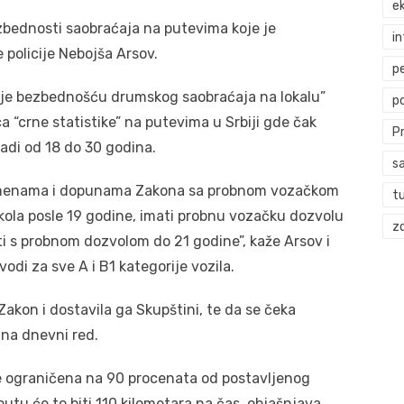
ek
bednosti saobraćaja na putevima koje je
i
 policije Nebojša Arsov.
p
nje bezbednošću drumskog saobraćaja na lokalu”
p
 “crne statistike” na putevima u Srbiji gde čak
P
adi od 18 do 30 godina.
s
 izmenama i dopunama Zakona sa probnom vozačkom
t
 kola posle 19 godine, imati probnu vozačku dozvolu
zd
ti s probnom dozvolom do 21 godine”, kaže Arsov i
di za sve A i B1 kategorije vozila.
Zakon i dostavila ga Skupštini, te da se čeka
na dnevni red.
će ograničena na 90 procenata od postavljenog
tu će to biti 110 kilometara na čas, objašnjava