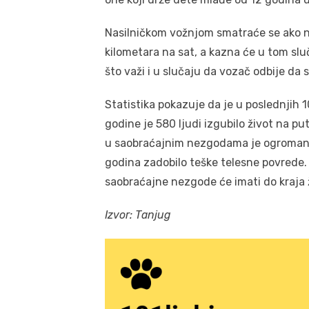
Nasilničkom vožnjom smatraće se ako n
kilometara na sat, a kazna će u tom slu
što važi i u slučaju da vozač odbije da
Statistika pokazuje da je u poslednjih 1
godine je 580 ljudi izgubilo život na pu
u saobraćajnim nezgodama je ogroman, k
godina zadobilo teške telesne povrede. Vel
saobraćajne nezgode će imati do kraja 
Izvor: Tanjug