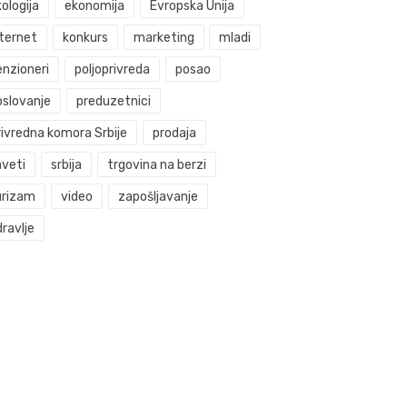
ologija
ekonomija
Evropska Unija
nternet
konkurs
marketing
mladi
enzioneri
poljoprivreda
posao
oslovanje
preduzetnici
rivredna komora Srbije
prodaja
aveti
srbija
trgovina na berzi
urizam
video
zapošljavanje
ravlje