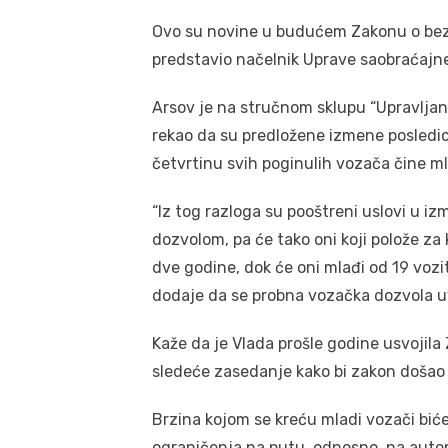
Ovo su novine u budućem Zakonu o bez
predstavio načelnik Uprave saobraćajne
Arsov je na stručnom sklupu “Upravlja
rekao da su predložene izmene posledica
četvrtinu svih poginulih vozača čine ml
“Iz tog razloga su pooštreni uslovi u
dozvolom, pa će tako oni koji polože za
dve godine, dok će oni mlađi od 19 vozi
dodaje da se probna vozačka dozvola uvo
Kaže da je Vlada prošle godine usvojila 
sledeće zasedanje kako bi zakon došao 
Brzina kojom se kreću mladi vozači bi
ograničenja na putu, odnosno, na autopu