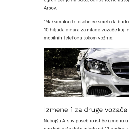
Arsov.
“Maksimalno tri osobe će smeti da budu 
10 hiljada dinara za mlade vozače koji ne
mobilnih telefona tokom vožnje.
Izmene i za druge vozače
Nebojša Arsov posebno ističe izmenu u
one koji drže dete mlađe od 12 godina u