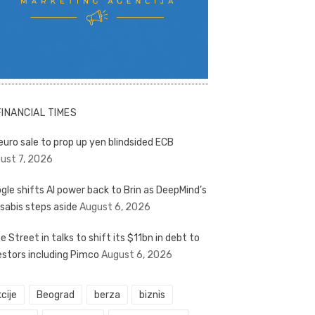
FINANCIAL TIMES
euro sale to prop up yen blindsided ECB
ust 7, 2026
gle shifts AI power back to Brin as DeepMind’s
sabis steps aside
August 6, 2026
e Street in talks to shift its $11bn in debt to
estors including Pimco
August 6, 2026
cije
Beograd
berza
biznis