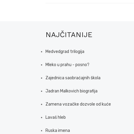
NAJČITANIJE
Medvedgrad trilogija
Mleko u prahu - posno?
Zajednica saobraćajnih škola
Jadran Malkovich biografija
Zamena vozačke dozvole od kuće
Lavaš hleb
Ruska imena