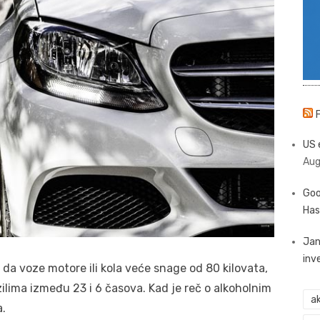
US 
Aug
Goo
Has
Jan
inv
da voze motore ili kola veće snage od 80 kilovata,
zilima između 23 i 6 časova. Kad je reč o alkoholnim
ak
a.