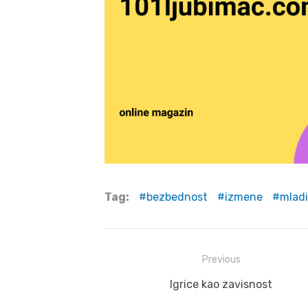
Tag:
bezbednost
izmene
mladi
Post
Previous
navigation
Previous
Igrice kao zavisnost
post: