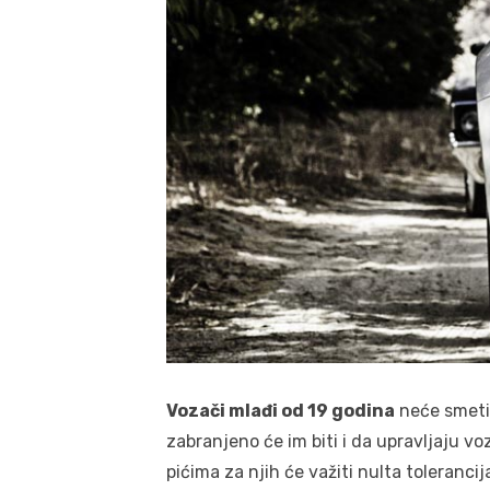
Vozači mlađi od 19 godina
neće smeti 
zabranjeno će im biti i da upravljaju vo
pićima za njih će važiti nulta tolerancij