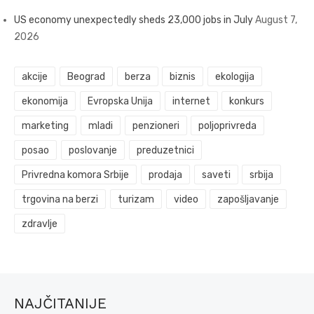
US economy unexpectedly sheds 23,000 jobs in July
August 7,
2026
akcije
Beograd
berza
biznis
ekologija
ekonomija
Evropska Unija
internet
konkurs
marketing
mladi
penzioneri
poljoprivreda
posao
poslovanje
preduzetnici
Privredna komora Srbije
prodaja
saveti
srbija
trgovina na berzi
turizam
video
zapošljavanje
zdravlje
NAJČITANIJE