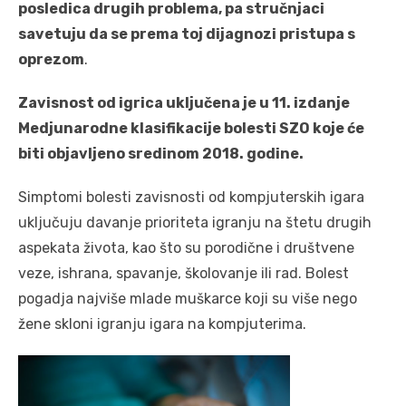
posledica drugih problema, pa stručnjaci
savetuju da se prema toj dijagnozi pristupa s
oprezom
.
Zavisnost od igrica uključena je u 11. izdanje
Medjunarodne klasifikacije bolesti SZO koje će
biti objavljeno sredinom 2018. godine.
Simptomi bolesti zavisnosti od kompjuterskih igara
uključuju davanje prioriteta igranju na štetu drugih
aspekata života, kao što su porodične i društvene
veze, ishrana, spavanje, školovanje ili rad. Bolest
pogadja najviše mlade muškarce koji su više nego
žene skloni igranju igara na kompjuterima.