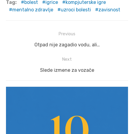
Tag:
bolest
igrice
kompjuterske igre
mentalno zdravlje
uzroci bolesti
zavisnost
Post
Previous
navigation
Previous
Otpad nije zagadio vodu, ali…
post:
Next
Next
Slede izmene za vozače
post: