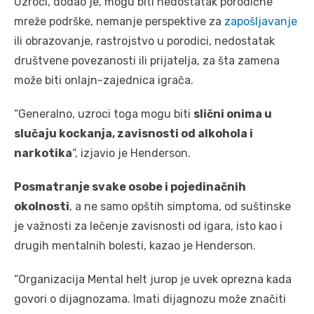
Uzroci, dodao je, mogu biti nedostatak porodične
mreže podrške, nemanje perspektive za
zapošljavanje
ili obrazovanje, rastrojstvo u porodici, nedostatak
društvene povezanosti ili prijatelja, za šta zamena
može biti onlajn-zajednica igrača.
“Generalno, uzroci toga mogu biti
slični onima u
slučaju kockanja, zavisnosti od alkohola i
narkotika
“, izjavio je Henderson.
Posmatranje svake osobe i pojedinačnih
okolnosti
, a ne samo opštih simptoma, od suštinske
je važnosti za lečenje zavisnosti od igara, isto kao i
drugih mentalnih bolesti, kazao je Henderson.
“Organizacija Mental helt jurop je uvek oprezna kada
govori o dijagnozama. Imati dijagnozu može značiti