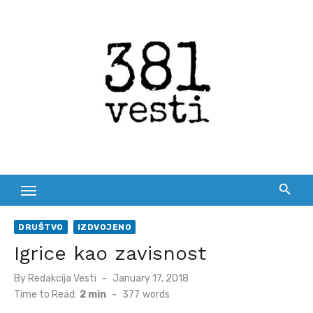
Skip
to
content
DRUŠTVO
IZDVOJENO
Igrice kao zavisnost
Posted
By
Redakcija Vesti
January 17, 2018
on
Time to Read:
2 min
-
377
words