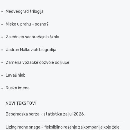
Medvedgrad trilogija
Mleko u prahu - posno?
Zajednica saobraćajnih škola
Jadran Malkovich biografija
Zamena vozačke dozvole od kuće
Lavaš hleb
Ruska imena
NOVI TEKSTOVI
Beogradska berza – statistika za jul 2026.
Lizing radne snage – fleksibilno rešenje za kompanije koje žele