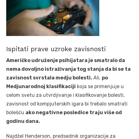
Ispitati prave uzroke zavisnosti
Američko udruženje psihijatara je smatralo da
nema dovoljno istraživanja tog stanja da bi se ta
zavisnost svrstala medju bolesti.
Ali,
po
Medjunarodnoj klasifikaciji
koja se primenjuje u
celom svetu za utvrdjivanje i klasifikovanje bolesti,
zavisnost od kompjuterskih igara bi trebalo smatrati
bolešću
ako negativne posledice traju više od
godinu dana.
Najdžel Henderson, predsednik organizacije za