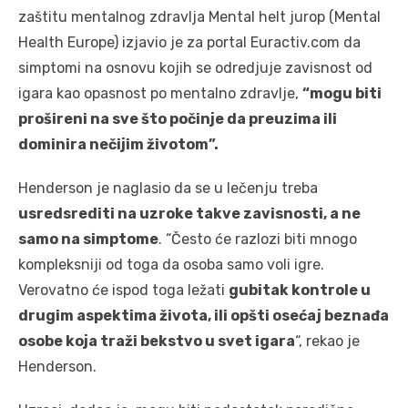
zaštitu mentalnog zdravlja Mental helt jurop (Mental
Health Europe) izjavio je za portal Euractiv.com da
simptomi na osnovu kojih se odredjuje zavisnost od
igara kao opasnost po mentalno zdravlje,
“mogu biti
prošireni na sve što počinje da preuzima ili
dominira nečijim životom”.
Henderson je naglasio da se u lečenju treba
usredsrediti na uzroke takve zavisnosti, a ne
samo na simptome
. “Često će razlozi biti mnogo
kompleksniji od toga da osoba samo voli igre.
Verovatno će ispod toga ležati
gubitak kontrole u
drugim aspektima života, ili opšti osećaj beznađa
osobe koja traži bekstvo u svet igara
“, rekao je
Henderson.