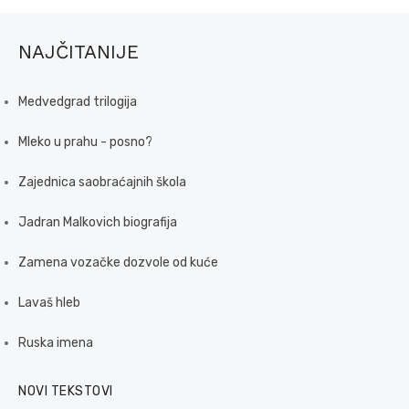
NAJČITANIJE
Medvedgrad trilogija
Mleko u prahu - posno?
Zajednica saobraćajnih škola
Jadran Malkovich biografija
Zamena vozačke dozvole od kuće
Lavaš hleb
Ruska imena
NOVI TEKSTOVI