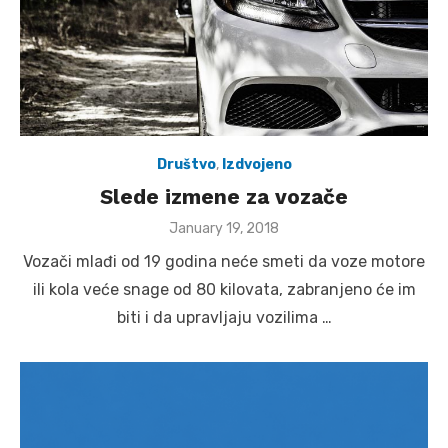
Društvo
,
Izdvojeno
Slede izmene za vozače
Posted
January 19, 2018
on
Vozači mlađi od 19 godina neće smeti da voze motore
ili kola veće snage od 80 kilovata, zabranjeno će im
biti i da upravljaju vozilima …