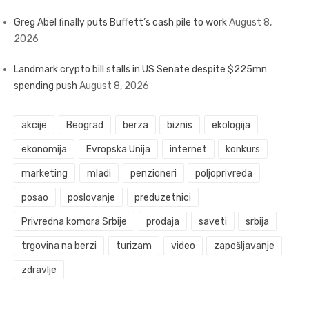
Greg Abel finally puts Buffett’s cash pile to work
August 8,
2026
Landmark crypto bill stalls in US Senate despite $225mn
spending push
August 8, 2026
akcije
Beograd
berza
biznis
ekologija
ekonomija
Evropska Unija
internet
konkurs
marketing
mladi
penzioneri
poljoprivreda
posao
poslovanje
preduzetnici
Privredna komora Srbije
prodaja
saveti
srbija
trgovina na berzi
turizam
video
zapošljavanje
zdravlje