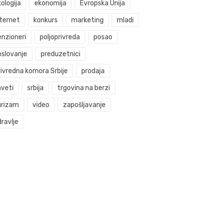
ologija
ekonomija
Evropska Unija
nternet
konkurs
marketing
mladi
enzioneri
poljoprivreda
posao
oslovanje
preduzetnici
rivredna komora Srbije
prodaja
aveti
srbija
trgovina na berzi
urizam
video
zapošljavanje
ravlje