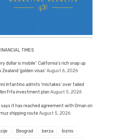
FINANCIAL TIMES
ry dollar is mobile’: California’s rich snap up
 Zealand ‘golden visas’
August 6, 2026
nni Infantino admits ‘mistakes’ over failed
bn Fifa investment plan
August 5, 2026
n says it has reached agreement with Oman on
muz shipping route
August 5, 2026
cije
Beograd
berza
biznis