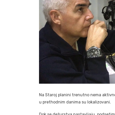
Na Staroj planini trenutno nema aktivnog
u prethodnim danima su lokalizovani.
Dok se dežurstva nastavljaju, podsetimo