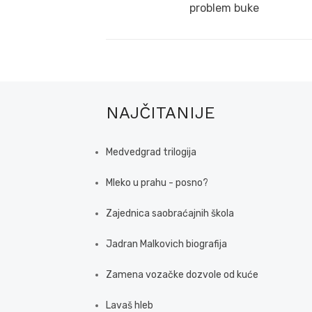
post:
problem buke
NAJČITANIJE
Medvedgrad trilogija
Mleko u prahu - posno?
Zajednica saobraćajnih škola
Jadran Malkovich biografija
Zamena vozačke dozvole od kuće
Lavaš hleb