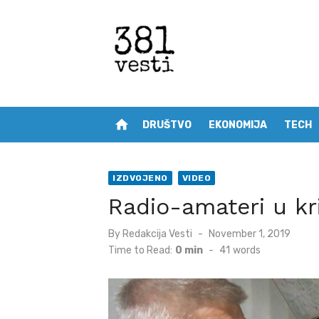
Skip
to
content
home
DRUŠTVO
EKONOMIJA
TECH
IZDVOJENO
VIDEO
Radio-amateri u kr
Posted
By
Redakcija Vesti
November 1, 2019
on
Time to Read:
0 min
-
41
words