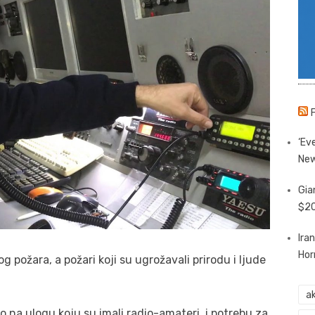
‘Eve
New
Gia
$20
Ira
Hor
 požara, a požari koji su ugrožavali prirodu i ljude
ak
 na ulogu koju su imali radio-amateri, i potrebu za