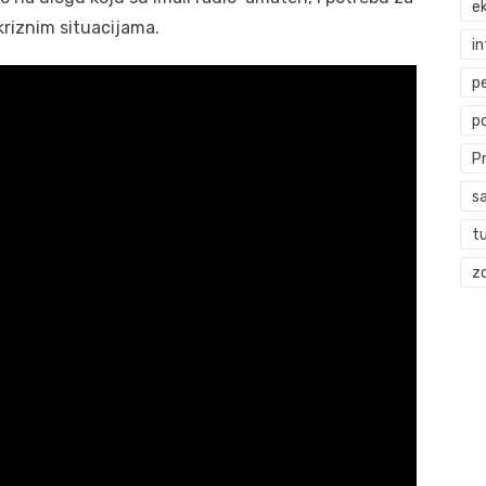
ek
kriznim situacijama.
i
p
p
P
s
t
zd