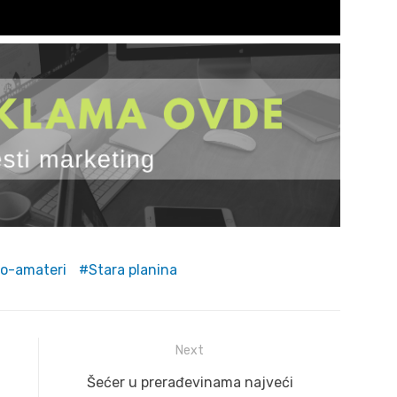
io-amateri
Stara planina
Next
Next
Šećer u prerađevinama najveći