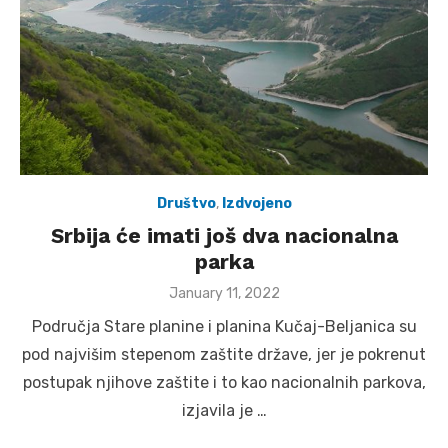
Društvo
,
Izdvojeno
Srbija će imati još dva nacionalna
parka
Posted
January 11, 2022
on
Područja Stare planine i planina Kučaj-Beljanica su
pod najvišim stepenom zaštite države, jer je pokrenut
postupak njihove zaštite i to kao nacionalnih parkova,
izjavila je …