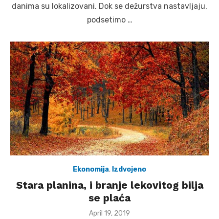
danima su lokalizovani. Dok se dežurstva nastavljaju,
podsetimo …
Ekonomija
,
Izdvojeno
Stara planina, i branje lekovitog bilja
se plaća
Posted
April 19, 2019