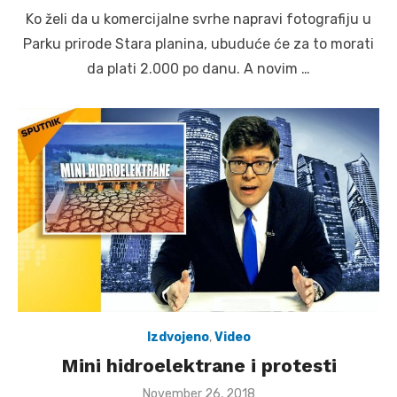
on
Ko želi da u komercijalne svrhe napravi fotografiju u
Parku prirode Stara planina, ubuduće će za to morati
da plati 2.000 po danu. A novim …
Izdvojeno
,
Video
Mini hidroelektrane i protesti
Posted
November 26, 2018