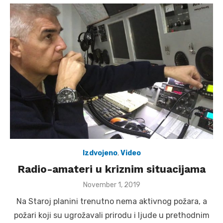
Izdvojeno
,
Video
Radio-amateri u kriznim situacijama
Posted
November 1, 2019
on
Na Staroj planini trenutno nema aktivnog požara, a
požari koji su ugrožavali prirodu i ljude u prethodnim