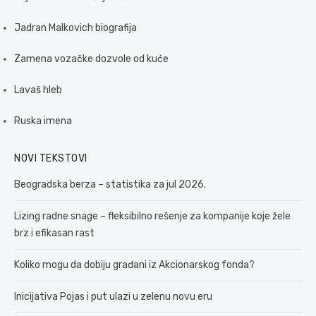
Jadran Malkovich biografija
Zamena vozačke dozvole od kuće
Lavaš hleb
Ruska imena
NOVI TEKSTOVI
Beogradska berza – statistika za jul 2026.
Lizing radne snage – fleksibilno rešenje za kompanije koje žele
brz i efikasan rast
Koliko mogu da dobiju građani iz Akcionarskog fonda?
Inicijativa Pojas i put ulazi u zelenu novu eru