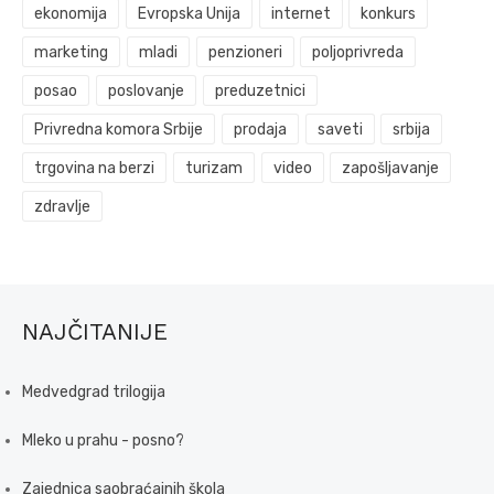
ekonomija
Evropska Unija
internet
konkurs
marketing
mladi
penzioneri
poljoprivreda
posao
poslovanje
preduzetnici
Privredna komora Srbije
prodaja
saveti
srbija
trgovina na berzi
turizam
video
zapošljavanje
zdravlje
NAJČITANIJE
Medvedgrad trilogija
Mleko u prahu - posno?
Zajednica saobraćajnih škola