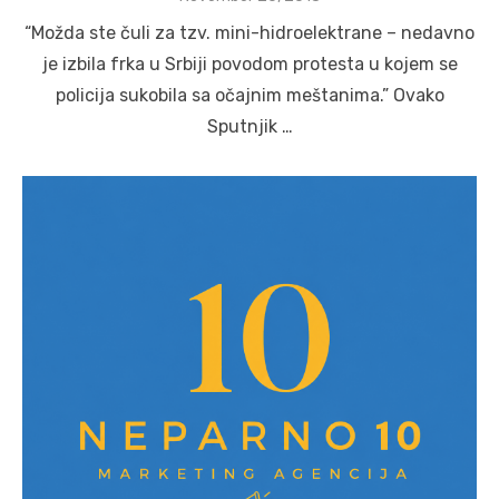
on
“Možda ste čuli za tzv. mini-hidroelektrane – nedavno
je izbila frka u Srbiji povodom protesta u kojem se
policija sukobila sa očajnim meštanima.” Ovako
Sputnjik …