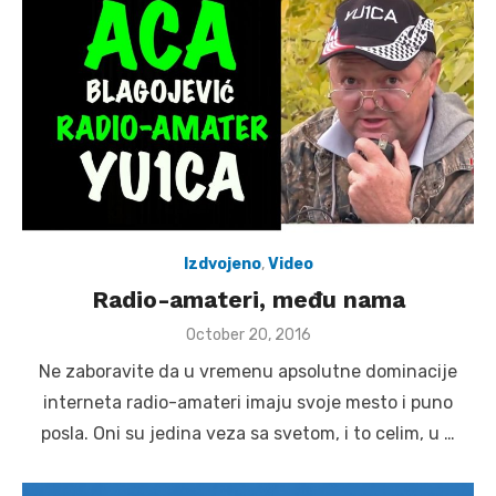
Izdvojeno
,
Video
Radio-amateri, među nama
Posted
October 20, 2016
on
Ne zaboravite da u vremenu apsolutne dominacije
interneta radio-amateri imaju svoje mesto i puno
posla. Oni su jedina veza sa svetom, i to celim, u …