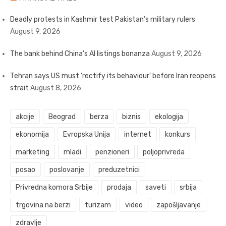
Deadly protests in Kashmir test Pakistan’s military rulers
August 9, 2026
The bank behind China’s AI listings bonanza
August 9, 2026
Tehran says US must ‘rectify its behaviour’ before Iran reopens
strait
August 8, 2026
akcije
Beograd
berza
biznis
ekologija
ekonomija
Evropska Unija
internet
konkurs
marketing
mladi
penzioneri
poljoprivreda
posao
poslovanje
preduzetnici
Privredna komora Srbije
prodaja
saveti
srbija
trgovina na berzi
turizam
video
zapošljavanje
zdravlje