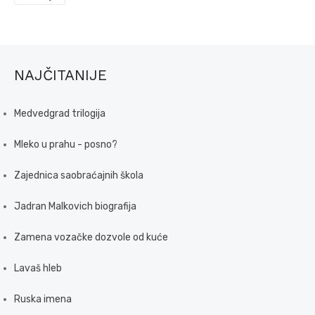
NAJČITANIJE
Medvedgrad trilogija
Mleko u prahu - posno?
Zajednica saobraćajnih škola
Jadran Malkovich biografija
Zamena vozačke dozvole od kuće
Lavaš hleb
Ruska imena