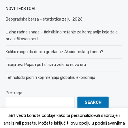
NOVI TEKSTOVI
Beogradska berza – statistika za jul 2026.
Lizing radne snage – fleksibilno rešenje za kompanije koje žele
brz i efikasan rast
Koliko mogu da dobiju građani iz Akcionarskog fonda?
Inicijativa Pojas i put ulazi u zelenu novu eru
Tehnološki pioniri koji menjaju globalnu ekonomiju
Pretraga
SEARCH
381 vesti koriste cookije kako bi personalizovali sadržaje i
analizirali posete. Možete isključiti ovu opciju u podešavanjima