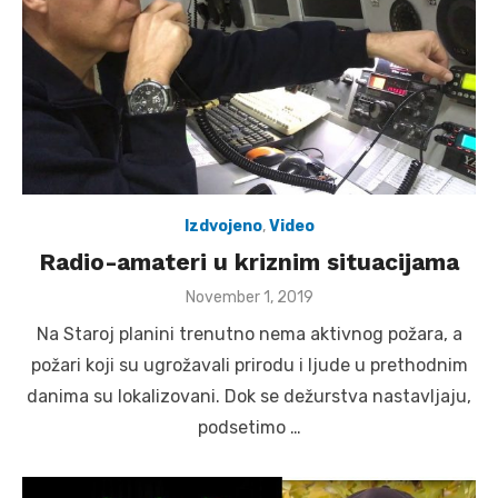
Izdvojeno
,
Video
Radio-amateri u kriznim situacijama
Posted
November 1, 2019
on
Na Staroj planini trenutno nema aktivnog požara, a
požari koji su ugrožavali prirodu i ljude u prethodnim
danima su lokalizovani. Dok se dežurstva nastavljaju,
podsetimo …