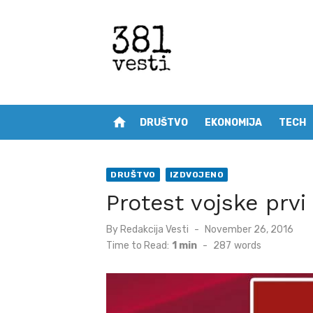
Skip
to
content
home
DRUŠTVO
EKONOMIJA
TECH
DRUŠTVO
IZDVOJENO
Protest vojske prvi
Posted
By
Redakcija Vesti
November 26, 2016
on
Time to Read:
1 min
-
287
words