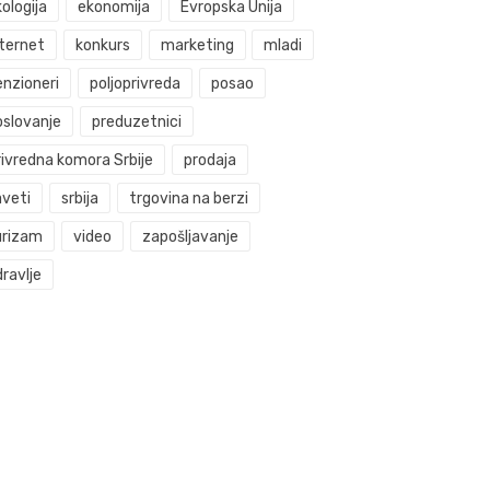
ologija
ekonomija
Evropska Unija
nternet
konkurs
marketing
mladi
enzioneri
poljoprivreda
posao
oslovanje
preduzetnici
rivredna komora Srbije
prodaja
aveti
srbija
trgovina na berzi
urizam
video
zapošljavanje
ravlje