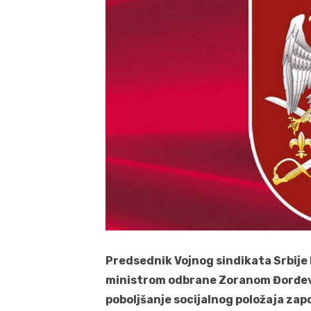
Predsednik Vojnog sindikata Srbije 
ministrom odbrane Zoranom Đorđev
poboljšanje socijalnog položaja zapos