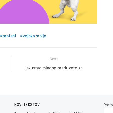
protest
vojska srbije
Next
Next
Iskustvo mladog preduzetnika
post:
NOVI TEKSTOVI
Pretr