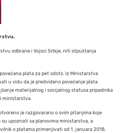
rstvu.
tvu odbrane i Vojsci Srbije, niti otpuštanja
povećana plata za pet odsto. Iz Ministarstva
ati u vidu da je predviđeno povećanje plata
šanje materijalnog i socijalnog statusa pripadnika
i ministarstva.
otvoreno je razgovarano o svim pitanjima koje
a su upoznati sa planovima ministarstva, a
vilnik o platama primenjivati od 1. januara 2018.