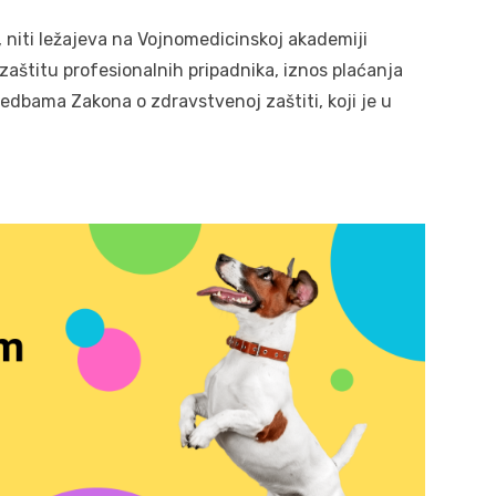
, niti ležajeva na Vojnomedicinskoj akademiji
aštitu profesionalnih pripadnika, iznos plaćanja
dredbama Zakona o zdravstvenoj zaštiti, koji je u