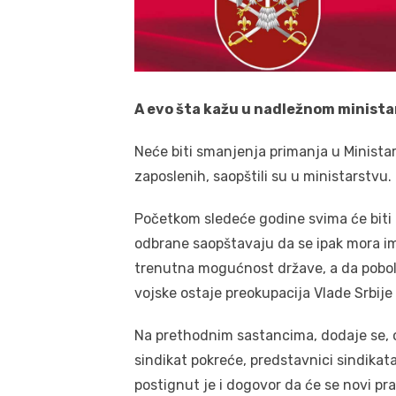
A evo šta kažu u nadležnom minista
Neće biti smanjenja primanja u Ministars
zaposlenih, saopštili su u ministarstvu.
Početkom sledeće godine svima će biti 
odbrane saopštavaju da se ipak mora im
trenutna mogućnost države, a da pobolj
vojske ostaje preokupacija Vlade Srbije 
Na prethodnim sastancima, dodaje se, 
sindikat pokreće, predstavnici sindikat
postignut je i dogovor da će se novi pra