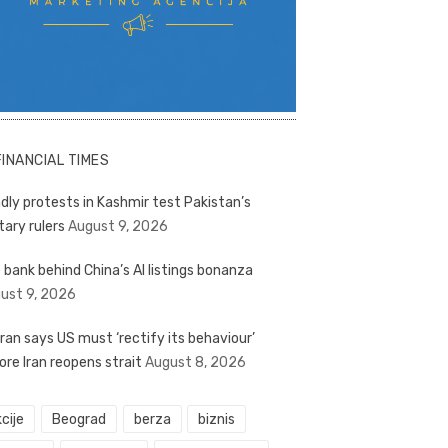
FINANCIAL TIMES
dly protests in Kashmir test Pakistan’s
tary rulers
August 9, 2026
 bank behind China’s AI listings bonanza
ust 9, 2026
ran says US must ‘rectify its behaviour’
ore Iran reopens strait
August 8, 2026
cije
Beograd
berza
biznis