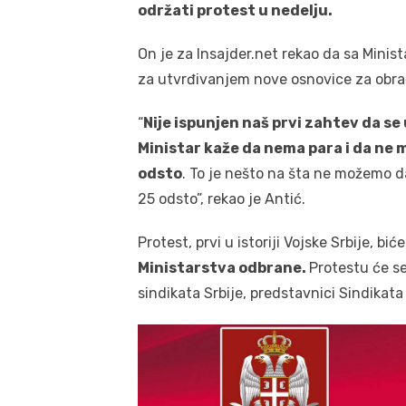
održati protest u nedelju.
On je za Insajder.net rekao da sa Mini
za utvrđivanjem nove osnovice za obra
“
Nije ispunjen naš prvi zahtev da se
Ministar kaže da nema para i da ne 
odsto
. To je nešto na šta ne možemo 
25 odsto”, rekao je Antić.
Protest, prvi u istoriji Vojske Srbije, bi
Ministarstva odbrane.
Protestu će se 
sindikata Srbije, predstavnici Sindikat