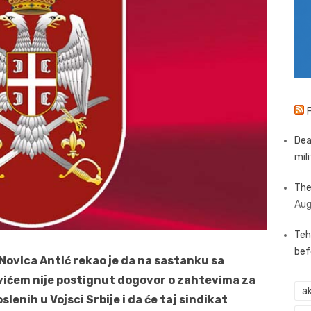
Dea
mili
The
Aug
Teh
bef
Novica Antić rekao je da na sastanku sa
ićem nije postignut dogovor o zahtevima za
ak
lenih u Vojsci Srbije i da će taj sindikat