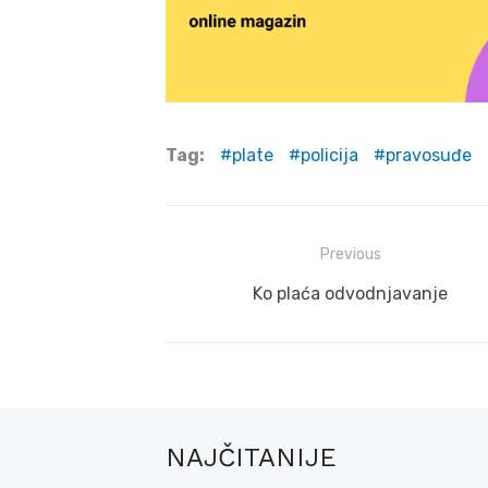
Tag:
plate
policija
pravosuđe
Post
Previous
navigation
Previous
Ko plaća odvodnjavanje
post:
NAJČITANIJE