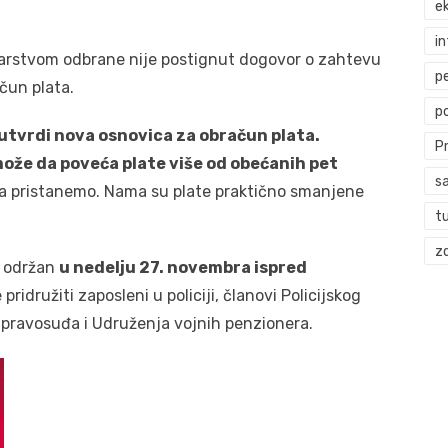
ek
i
starstvom odbrane nije postignut dogovor o zahtevu
p
čun plata.
p
 utvrdi nova osnovica za obračun plata.
P
može da poveća plate više od obećanih pet
s
da pristanemo. Nama su plate praktično smanjene
t
zd
će održan
u nedelju 27. novembra ispred
pridružiti zaposleni u policiji, članovi Policijskog
a pravosuđa i Udruženja vojnih penzionera.