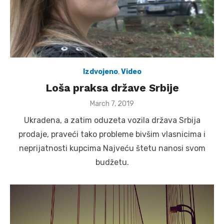
Izdvojeno
,
Video
Loša praksa države Srbije
Posted
March 7, 2019
on
Ukradena, a zatim oduzeta vozila država Srbija
prodaje, praveći tako probleme bivšim vlasnicima i
neprijatnosti kupcima Najveću štetu nanosi svom
budžetu.