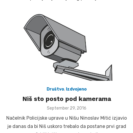
Društvo
,
Izdvojeno
Niš sto posto pod kamerama
Posted
September 29, 2016
on
Načelnik Policijske uprave u Nišu Ninoslav Mitić izjavio
je danas da bi Niš uskoro trebalo da postane prvi grad