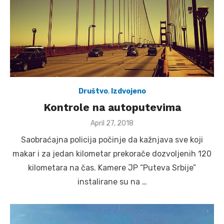
Društvo
,
Izdvojeno
Kontrole na autoputevima
Posted
April 27, 2018
on
Saobraćajna policija počinje da kažnjava sve koji
makar i za jedan kilometar prekorače dozvoljenih 120
kilometara na čas. Kamere JP “Puteva Srbije”
instalirane su na …