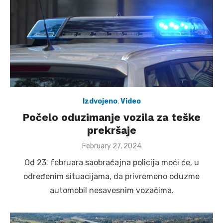
Izdvojeno
,
Video
Počelo oduzimanje vozila za teške
prekršaje
Posted
February 27, 2024
on
Od 23. februara saobraćajna policija moći će, u
određenim situacijama, da privremeno oduzme
automobil nesavesnim vozačima.