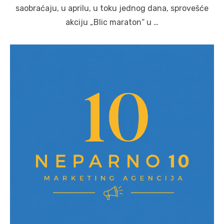
saobraćaju, u aprilu, u toku jednog dana, sprovešće
akciju „Blic maraton“ u …