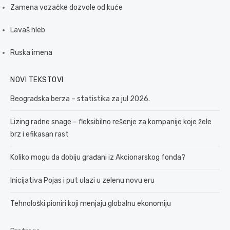
Zamena vozačke dozvole od kuće
Lavaš hleb
Ruska imena
NOVI TEKSTOVI
Beogradska berza – statistika za jul 2026.
Lizing radne snage – fleksibilno rešenje za kompanije koje žele
brz i efikasan rast
Koliko mogu da dobiju građani iz Akcionarskog fonda?
Inicijativa Pojas i put ulazi u zelenu novu eru
Tehnološki pioniri koji menjaju globalnu ekonomiju