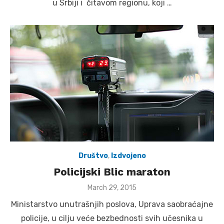
u Srbiji i čitavom regionu, koji …
Društvo
,
Izdvojeno
Policijski Blic maraton
Posted
March 29, 2015
on
Ministarstvo unutrašnjih poslova, Uprava saobraćajne
policije, u cilju veće bezbednosti svih učesnika u