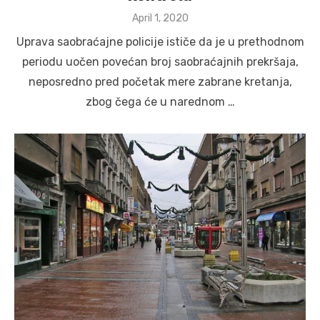
Posted
April 1, 2020
on
Uprava saobraćajne policije ističe da je u prethodnom
periodu uočen povećan broj saobraćajnih prekršaja,
neposredno pred početak mere zabrane kretanja,
zbog čega će u narednom …