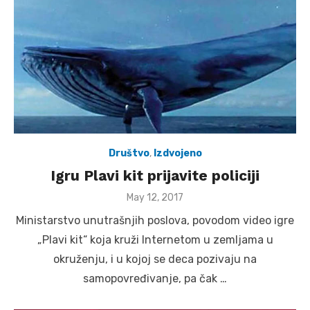
Društvo
,
Izdvojeno
Igru Plavi kit prijavite policiji
Posted
May 12, 2017
on
Ministarstvo unutrašnjih poslova, povodom video igre
„Plavi kit“ koja kruži Internetom u zemljama u
okruženju, i u kojoj se deca pozivaju na
samopovređivanje, pa čak …