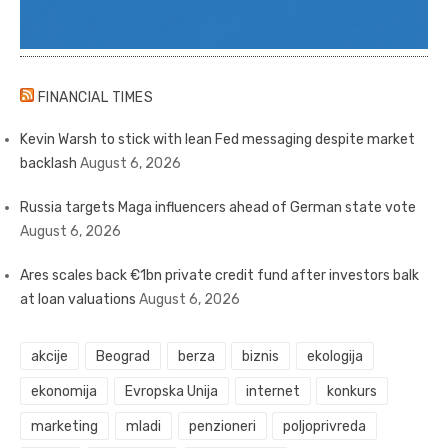
FINANCIAL TIMES
Kevin Warsh to stick with lean Fed messaging despite market
backlash
August 6, 2026
Russia targets Maga influencers ahead of German state vote
August 6, 2026
Ares scales back €1bn private credit fund after investors balk
at loan valuations
August 6, 2026
akcije
Beograd
berza
biznis
ekologija
ekonomija
Evropska Unija
internet
konkurs
marketing
mladi
penzioneri
poljoprivreda