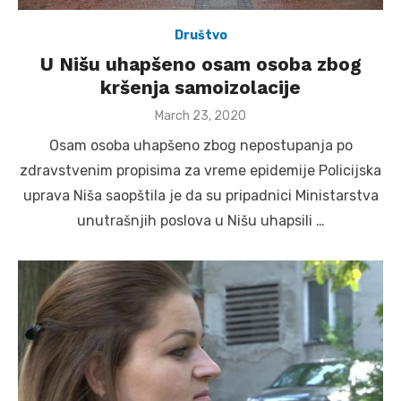
Društvo
U Nišu uhapšeno osam osoba zbog
kršenja samoizolacije
Posted
March 23, 2020
on
Osam osoba uhapšeno zbog nepostupanja po
zdravstvenim propisima za vreme epidemije Policijska
uprava Niša saopštila je da su pripadnici Ministarstva
unutrašnjih poslova u Nišu uhapsili …