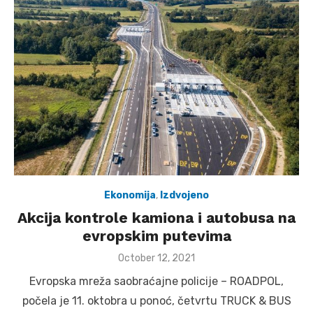
Ekonomija
,
Izdvojeno
Akcija kontrole kamiona i autobusa na
evropskim putevima
Posted
October 12, 2021
on
Evropska mreža saobraćajne policije – ROADPOL,
počela je 11. oktobra u ponoć, četvrtu TRUCK & BUS