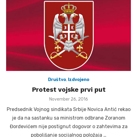
Društvo
,
Izdvojeno
Protest vojske prvi put
Posted
November 26, 2016
on
Predsednik Vojnog sindikata Srbije Novica Antić rekao
je da na sastanku sa ministrom odbrane Zoranom
Đorđevićem nije postignut dogovor o zahtevima za
poboljšanje socijalnog položaja …