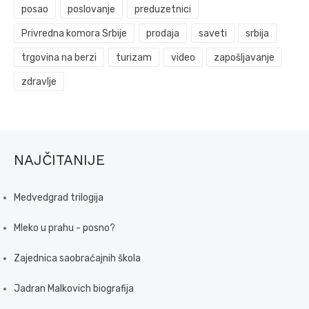
posao
poslovanje
preduzetnici
Privredna komora Srbije
prodaja
saveti
srbija
trgovina na berzi
turizam
video
zapošljavanje
zdravlje
NAJČITANIJE
Medvedgrad trilogija
Mleko u prahu - posno?
Zajednica saobraćajnih škola
Jadran Malkovich biografija