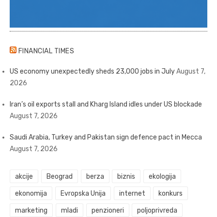
FINANCIAL TIMES
US economy unexpectedly sheds 23,000 jobs in July
August 7,
2026
Iran’s oil exports stall and Kharg Island idles under US blockade
August 7, 2026
Saudi Arabia, Turkey and Pakistan sign defence pact in Mecca
August 7, 2026
akcije
Beograd
berza
biznis
ekologija
ekonomija
Evropska Unija
internet
konkurs
marketing
mladi
penzioneri
poljoprivreda