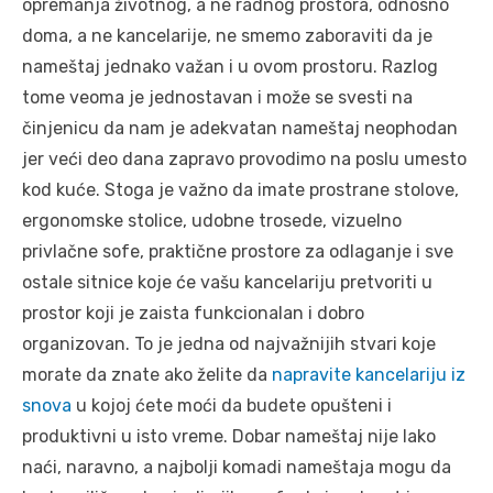
opremanja životnog, a ne radnog prostora, odnosno
doma, a ne kancelarije, ne smemo zaboraviti da je
nameštaj jednako važan i u ovom prostoru. Razlog
tome veoma je jednostavan i može se svesti na
činjenicu da nam je adekvatan nameštaj neophodan
jer veći deo dana zapravo provodimo na poslu umesto
kod kuće. Stoga je važno da imate prostrane stolove,
ergonomske stolice, udobne trosede, vizuelno
privlačne sofe, praktične prostore za odlaganje i sve
ostale sitnice koje će vašu kancelariju pretvoriti u
prostor koji je zaista funkcionalan i dobro
organizovan. To je jedna od najvažnijih stvari koje
morate da znate ako želite da
napravite kancelariju iz
snova
u kojoj ćete moći da budete opušteni i
produktivni u isto vreme. Dobar nameštaj nije lako
naći, naravno, a najbolji komadi nameštaja mogu da