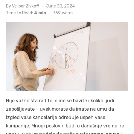
Posted
By
Velibor Zivkoff
June 30, 2024
on
Time to Read:
4 min
-
769
words
Nije važno šta radite, čime se bavite i koliko ljudi
zapošljavate – uvek morate da imate na umu da
izgled vaše kancelarije određuje uspeh vaše
kompanije. Mnogi poslovni ljudi u današnje vreme ne