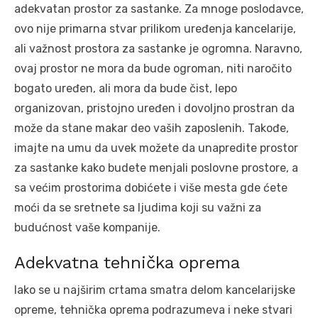
adekvatan prostor za sastanke. Za mnoge poslodavce,
ovo nije primarna stvar prilikom uređenja kancelarije,
ali važnost prostora za sastanke je ogromna. Naravno,
ovaj prostor ne mora da bude ogroman, niti naročito
bogato uređen, ali mora da bude čist, lepo
organizovan, pristojno uređen i dovoljno prostran da
može da stane makar deo vaših zaposlenih. Takođe,
imajte na umu da uvek možete da unapredite prostor
za sastanke kako budete menjali poslovne prostore, a
sa većim prostorima dobićete i više mesta gde ćete
moći da se sretnete sa ljudima koji su važni za
budućnost vaše kompanije.
Adekvatna tehnička oprema
Iako se u najširim crtama smatra delom kancelarijske
opreme, tehnička oprema podrazumeva i neke stvari