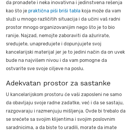
da pronađete i neka inovativna i jedinstvena rešenja
kao što je
praktična piši briši tabla
koja može da vam
služi u mnogo različitih situacija i da učini vaš radni
prostor mnogo organizovanijim nego što je to bio
ranije. Najzad, nemojte zaboraviti da ažurirate,
sređujete, unapređujete i dopunjujete svoj
kancelarijski materijal jer je to jedini način da on uvek
bude na najvišem nivou i da vam pomogne da
ostvarite sve svoje ciljeve na poslu.
Adekvatan prostor za sastanke
U kancelarijskom prostoru će vaši zaposleni ne samo
da obavljaju svoje radne zadatke, već i da se sastaju,
razgovaraju i razmenjuju mišljenja. Ovde bi trebalo da
se srećete sa svojim klijentima i svojim poslovnim
saradnicima, a da biste to uradili, morate da imate