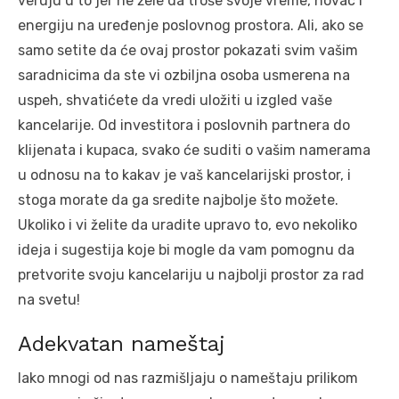
veruju u to jer ne žele da troše svoje vreme, novac i
energiju na uređenje poslovnog prostora. Ali, ako se
samo setite da će ovaj prostor pokazati svim vašim
saradnicima da ste vi ozbiljna osoba usmerena na
uspeh, shvatićete da vredi uložiti u izgled vaše
kancelarije. Od investitora i poslovnih partnera do
klijenata i kupaca, svako će suditi o vašim namerama
u odnosu na to kakav je vaš kancelarijski prostor, i
stoga morate da ga sredite najbolje što možete.
Ukoliko i vi želite da uradite upravo to, evo nekoliko
ideja i sugestija koje bi mogle da vam pomognu da
pretvorite svoju kancelariju u najbolji prostor za rad
na svetu!
Adekvatan nameštaj
Iako mnogi od nas razmišljaju o nameštaju prilikom