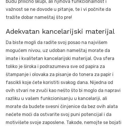
budu prilično skupi, ali njihova funkcionalnost i
važnost se ne dovode u pitanje, te i vi počnite da
tražite dobar nameštaj što pre!
Adekvatan kancelarijski materijal
Da biste mogli da radite svoj posao na najvišem
mogućem nivou, uz udoban nameštaj morate da
imate i kvalitetan kancelarijski materijal. Ova sfera
toliko je široka i podrazumeva sve od papira za
štampanje i olovaka za pisanje do tonera za papir i
fascikli koje ćete koristiti svakog dana. Nijedna od
ovih stvari ne zvuči kao nešto što bi moglo da napravi
razliku u vašem funkcionisanju u kancelariji, ali
morate da budete svesni činjenice da bez ovih alata
nećete moći da ostvarite svoj puni potencijal i da
motivišete svoje zaposlene. Takođe, nemojte se bojati