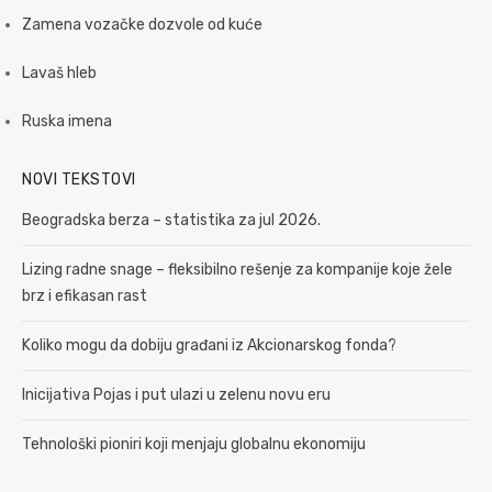
Zamena vozačke dozvole od kuće
Lavaš hleb
Ruska imena
NOVI TEKSTOVI
Beogradska berza – statistika za jul 2026.
Lizing radne snage – fleksibilno rešenje za kompanije koje žele
brz i efikasan rast
Koliko mogu da dobiju građani iz Akcionarskog fonda?
Inicijativa Pojas i put ulazi u zelenu novu eru
Tehnološki pioniri koji menjaju globalnu ekonomiju