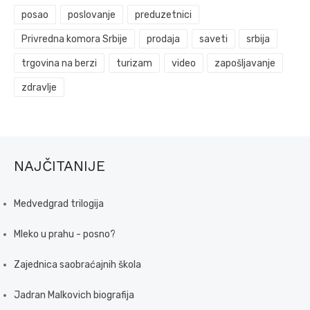
posao
poslovanje
preduzetnici
Privredna komora Srbije
prodaja
saveti
srbija
trgovina na berzi
turizam
video
zapošljavanje
zdravlje
NAJČITANIJE
Medvedgrad trilogija
Mleko u prahu - posno?
Zajednica saobraćajnih škola
Jadran Malkovich biografija