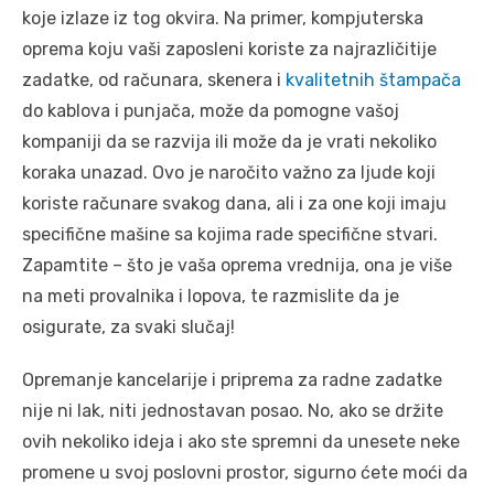
koje izlaze iz tog okvira. Na primer, kompjuterska
oprema koju vaši zaposleni koriste za najrazličitije
zadatke, od računara, skenera i
kvalitetnih štampača
do kablova i punjača, može da pomogne vašoj
kompaniji da se razvija ili može da je vrati nekoliko
koraka unazad. Ovo je naročito važno za ljude koji
koriste računare svakog dana, ali i za one koji imaju
specifične mašine sa kojima rade specifične stvari.
Zapamtite – što je vaša oprema vrednija, ona je više
na meti provalnika i lopova, te razmislite da je
osigurate, za svaki slučaj!
Opremanje kancelarije i priprema za radne zadatke
nije ni lak, niti jednostavan posao. No, ako se držite
ovih nekoliko ideja i ako ste spremni da unesete neke
promene u svoj poslovni prostor, sigurno ćete moći da