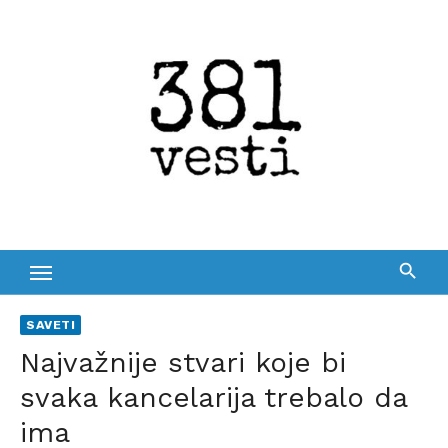
Skip
to
content
SAVETI
Najvažnije stvari koje bi
svaka kancelarija trebalo da
ima