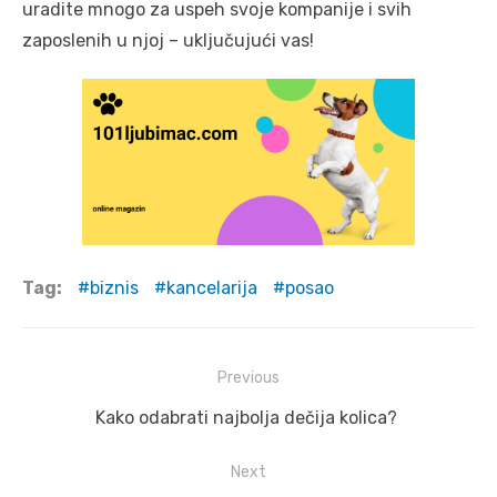
uradite mnogo za uspeh svoje kompanije i svih
zaposlenih u njoj – uključujući vas!
Tag:
biznis
kancelarija
posao
Post
Previous
navigation
Previous
Kako odabrati najbolja dečija kolica?
post:
Next