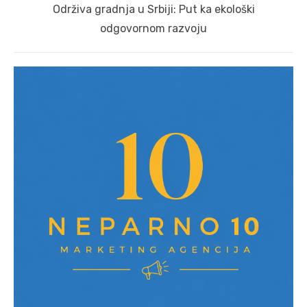
Next
Održiva gradnja u Srbiji: Put ka ekološki
post:
odgovornom razvoju