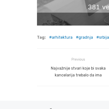
Tag:
arhitektura
gradnja
srbija
Post
Previous
navigation
Previous
Najvažnije stvari koje bi svaka
post:
kancelarija trebalo da ima