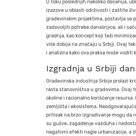
U toku poslednjih nekoliko decenija, ub
izazove u oblasti održivosti i zaštite 
građevinskim projektima, postavlja se p
zadovoljiti potrebe današnjice, ali i s
gradnja, kao koncept koji teži minimizac
više dobija na značaju u Srbiji. Ovaj te
i analizira kako ova praksa može voditi
Izgradnja u Srbiji da
Građevinska industrija Srbije prolazi kr
rasta stanovništva u gradovima. Ovaj 
okoline i racionalno korišćenje resursa.
zemljišta i ekosistema. Neodgovarajuća 
pritisak na brzo izgrađivanje mogu da 
su gužve, zagađenje vazduha i nedostat
negativni efekti nagle urbanizacije, a 