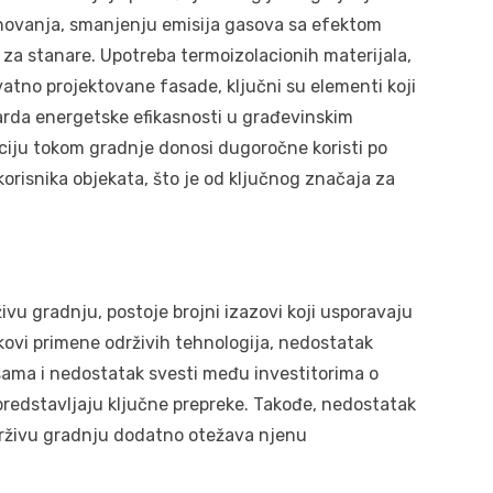
anovanja, smanjenju emisija gasova sa efektom
za stanare. Upotreba termoizolacionih materijala,
kvatno projektovane fasade, ključni su elementi koji
rda energetske efikasnosti u građevinskim
laciju tokom gradnje donosi dugoročne koristi po
orisnika objekata, što je od ključnog značaja za
ivu gradnju, postoje brojni izazovi koji usporavaju
oškovi primene održivih tehnologija, nedostatak
sama i nedostatak svesti među investitorima o
redstavljaju ključne prepreke. Takođe, nedostatak
drživu gradnju dodatno otežava njenu