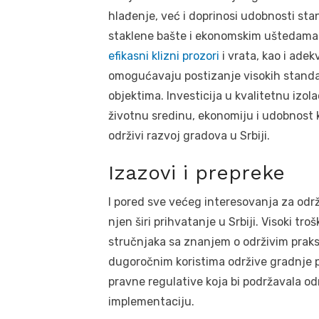
hlađenje, već i doprinosi udobnosti st
staklene bašte i ekonomskim uštedama 
efikasni klizni prozori
i vrata, kao i ade
omogućavaju postizanje visokih standa
objektima. Investicija u kvalitetnu izo
životnu sredinu, ekonomiju i udobnost k
održivi razvoj gradova u Srbiji.
Izazovi i prepreke
I pored sve većeg interesovanja za održ
njen širi prihvatanje u Srbiji. Visoki tr
stručnjaka sa znanjem o održivim prak
dugoročnim koristima održive gradnje p
pravne regulative koja bi podržavala o
implementaciju.