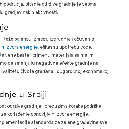
h područja, pitanje održive gradnje je veoma
du gradjevinskih aktivnosti.
nje
ji teže balansu između izgradnje i očuvanja
ih izvora energije
, efikasnu upotrebu vode,
aklene bašte i primenu materijala sa malim
samo da smanjuju negativne efekte gradnje na
m kvalitetu života građana i dugoročnoj ekonomskoj
dnje u Srbiji
ost održive gradnje i preduzima korake podrške
 za korišćenje obnovljivih izvora energije,
implementacije standarda za zelene građevine sve