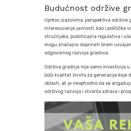
Budućnost održive gra
Uprkos izazovima, perspektiva održive gr
interesovanje javnosti, kao i politička 
stručnjaka, podsticajna regulativa i ula
mogu značajno doprineti širem usvajanju
odgovornog razvoja gradova.
Održiva gradnja nije samo investicija u
bolji kvalitet života za generacije koje 
oblasti, ali je neophodno da se angažuju 
održivog razvoja i stvorila zdrava i pr