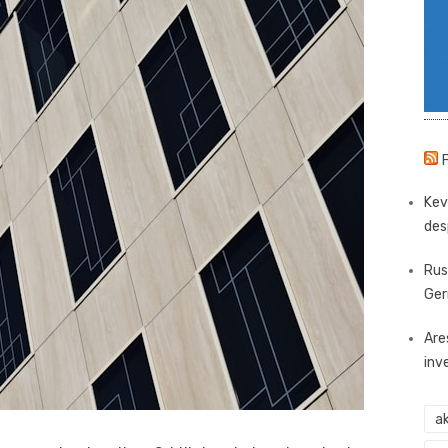
Kev
des
Rus
Ger
Are
inv
ak