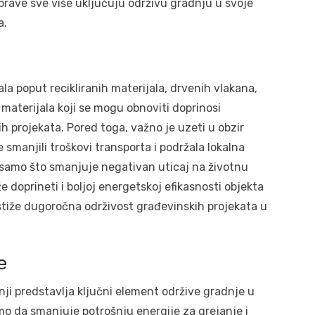
prave sve više uključuju održivu gradnju u svoje
a.
ala poput recikliranih materijala, drvenih vlakana,
 materijala koji se mogu obnoviti doprinosi
 projekata. Pored toga, važno je uzeti u obzir
 smanjili troškovi transporta i podržala lokalna
e samo što smanjuje negativan uticaj na životnu
doprineti i boljoj energetskoj efikasnosti objekta
tiže dugoročna održivost građevinskih projekata u
e
nji predstavlja ključni element održive gradnje u
amo da smanjuje potrošnju energije za grejanje i