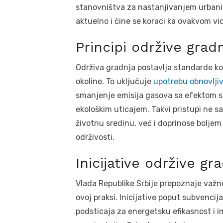
stanovništva za nastanjivanjem urbani
aktuelno i čine se koraci ka ovakvom vi
Principi održive grad
Održiva gradnja postavlja standarde ko
okoline. To uključuje
upotrebu obnovljiv
smanjenje emisija gasova sa efektom st
ekološkim uticajem. Takvi pristupi ne 
životnu sredinu, već i doprinose bolje
održivosti.
Inicijative održive gra
Vlada Republike Srbije prepoznaje važn
ovoj praksi. Inicijative poput subvencija
podsticaja za energetsku efikasnost i 