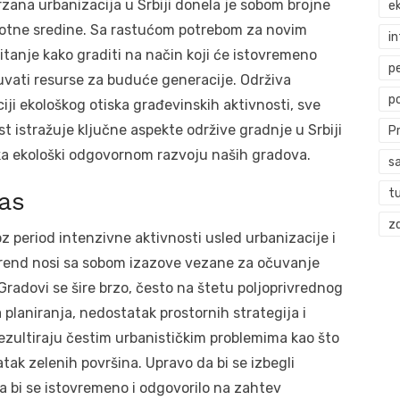
rzana urbanizacija u Srbiji donela je sobom brojne
ek
životne sredine. Sa rastućom potrebom za novim
i
itanje kako graditi na način koji će istovremeno
p
ačuvati resurse za buduće generacije. Održiva
p
iji ekološkog otiska građevinskih aktivnosti, sve
kst istražuje ključne aspekte održive gradnje u Srbiji
P
 ka ekološki odgovornom razvoju naših gradova.
s
t
nas
zd
oz period intenzivne aktivnosti usled urbanizacije i
trend nosi sa sobom izazove vezane za očuvanje
 Gradovi se šire brzo, često na štetu poljoprivrednog
planiranja, nedostatak prostornih strategija i
rezultiraju čestim urbanističkim problemima kao što
ak zelenih površina. Upravo da bi se izbegli
da bi se istovremeno i odgovorilo na zahtev