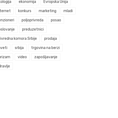
ologija
ekonomija
Evropska Unija
nternet
konkurs
marketing
mladi
enzioneri
poljoprivreda
posao
oslovanje
preduzetnici
rivredna komora Srbije
prodaja
aveti
srbija
trgovina na berzi
urizam
video
zapošljavanje
ravlje