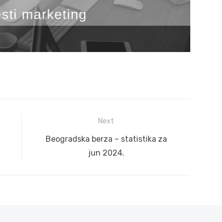
Next
Next
Beogradska berza – statistika za
post:
jun 2024.