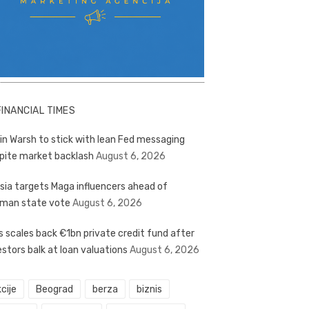
FINANCIAL TIMES
in Warsh to stick with lean Fed messaging
pite market backlash
August 6, 2026
sia targets Maga influencers ahead of
man state vote
August 6, 2026
s scales back €1bn private credit fund after
estors balk at loan valuations
August 6, 2026
cije
Beograd
berza
biznis