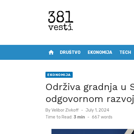
Skip
to
content
home
DRUŠTVO
EKONOMIJA
TECH
EKONOMIJA
Održiva gradnja u S
odgovornom razvo
Posted
By
Velibor Zivkoff
July 1, 2024
on
Time to Read:
3 min
-
667
words