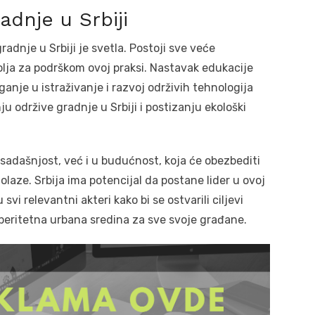
dnje u Srbiji
adnje u Srbiji je svetla. Postoji sve veće
volja za podrškom ovoj praksi. Nastavak edukacije
ganje u istraživanje i razvoj održivih tehnologija
 održive gradnje u Srbiji i postizanju ekološki
 sadašnjost, već i u budućnost, koja će obezbediti
dolaze. Srbija ima potencijal da postane lider u ovoj
svi relevantni akteri kako bi se ostvarili ciljevi
osperitetna urbana sredina za sve svoje građane.