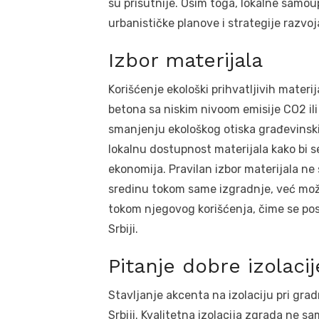
su prisutnije. Osim toga, lokalne samou
urbanističke planove i strategije razvoj
Izbor materijala
Korišćenje ekološki prihvatljivih materij
betona sa niskim nivoom emisije CO2 ili
smanjenju ekološkog otiska građevinskih
lokalnu dostupnost materijala kako bi se
ekonomija. Pravilan izbor materijala n
sredinu tokom same izgradnje, već može 
tokom njegovog korišćenja, čime se pos
Srbiji.
Pitanje dobre izolacij
Stavljanje akcenta na izolaciju pri grad
Srbiji. Kvalitetna izolacija zgrada ne s