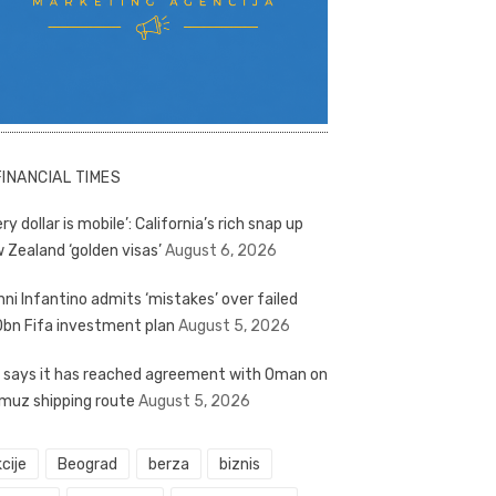
FINANCIAL TIMES
ry dollar is mobile’: California’s rich snap up
 Zealand ‘golden visas’
August 6, 2026
nni Infantino admits ‘mistakes’ over failed
bn Fifa investment plan
August 5, 2026
n says it has reached agreement with Oman on
muz shipping route
August 5, 2026
cije
Beograd
berza
biznis