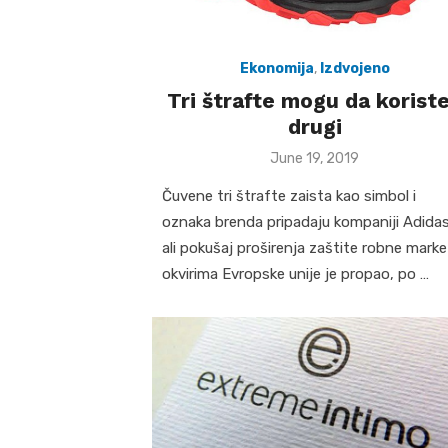
Ekonomija
,
Izdvojeno
Tri štrafte mogu da koriste
drugi
Posted
June 19, 2019
on
Čuvene tri štrafte zaista kao simbol i
oznaka brenda pripadaju kompaniji Adidas
ali pokušaj proširenja zaštite robne marke
okvirima Evropske unije je propao, po …