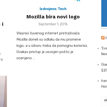
Izdvojeno
,
Tech
Mozilla bira novi logo
 i
Posted
September 1, 2016
on
Vlasnici čuvenog internet pretraživača
Mozilla doneli su odluku da mu promene
logo, a u izboru treba da pomognu korisnici.
‘Eve
Ovakav pristup je usvojen pošto je
,
New
ocenjeno …
 u
Gia
$20
Ira
Hor
ak