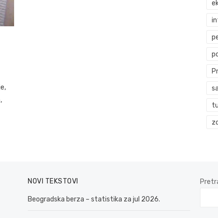
ek
i
p
p
P
e,
s
,
t
zd
NOVI TEKSTOVI
Pretr
Beogradska berza – statistika za jul 2026.