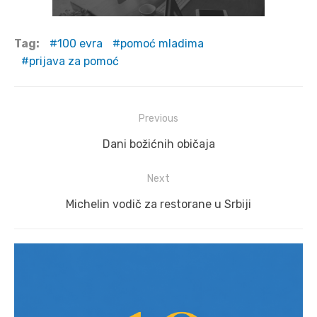
Tag:
100 evra
pomoć mladima
prijava za pomoć
Post
Previous
navigation
Previous
Dani božićnih običaja
post:
Next
Next
Michelin vodič za restorane u Srbiji
post: