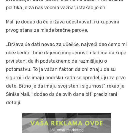
politika je za nas veoma važna“, istakao je on.
Mali je dodao da će država učestvovati i u kupovini
prvog stana za mlade bračne parove.
„Država će dati novac za učešće, najveći deo ćemo mi
obezbediti. Time dajemo mogućnost mladima da kupe
prvi stan, da ih podstaknemo da razmišljaju o
potomstvu. To je važan faktor, da oni znaju da su
sigurni i da imaju podršku kada se opredeljuju za prvo
dete. Bitno je da imaju svoj stan i sigurnost“, rekao je
Siniša Mali, i dodao da će ovih dana biti precizirani
detalji.