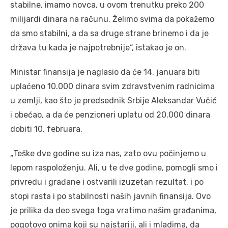
stabilne, imamo novca, u ovom trenutku preko 200
milijardi dinara na računu. Želimo svima da pokažemo
da smo stabilni, a da sa druge strane brinemo i da je
država tu kada je najpotrebnije“, istakao je on.
Ministar finansija je naglasio da će 14. januara biti
uplaćeno 10.000 dinara svim zdravstvenim radnicima
u zemlji, kao što je predsednik Srbije Aleksandar Vučić
i obećao, a da će penzioneri uplatu od 20.000 dinara
dobiti 10. februara.
„Teške dve godine su iza nas, zato ovu počinjemo u
lepom raspoloženju. Ali, u te dve godine, pomogli smo i
privredu i građane i ostvarili izuzetan rezultat, i po
stopi rasta i po stabilnosti naših javnih finansija. Ovo
je prilika da deo svega toga vratimo našim građanima,
pogotovo onima koji su najstariji, ali i mladima, da