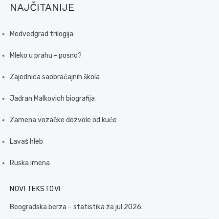
NAJČITANIJE
Medvedgrad trilogija
Mleko u prahu - posno?
Zajednica saobraćajnih škola
Jadran Malkovich biografija
Zamena vozačke dozvole od kuće
Lavaš hleb
Ruska imena
NOVI TEKSTOVI
Beogradska berza – statistika za jul 2026.