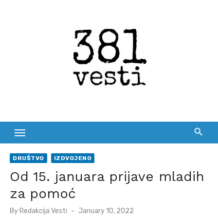
Skip
to
content
DRUŠTVO
IZDVOJENO
Od 15. januara prijave mladih
za pomoć
Posted
By
Redakcija Vesti
January 10, 2022