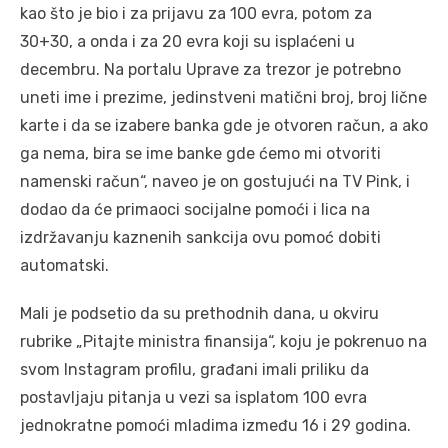
kao što je bio i za prijavu za 100 evra, potom za
30+30, a onda i za 20 evra koji su isplaćeni u
decembru. Na portalu Uprave za trezor je potrebno
uneti ime i prezime, jedinstveni matični broj, broj lične
karte i da se izabere banka gde je otvoren račun, a ako
ga nema, bira se ime banke gde ćemo mi otvoriti
namenski račun“, naveo je on gostujući na TV Pink, i
dodao da će primaoci socijalne pomoći i lica na
izdržavanju kaznenih sankcija ovu pomoć dobiti
automatski.
Mali je podsetio da su prethodnih dana, u okviru
rubrike „Pitajte ministra finansija“, koju je pokrenuo na
svom Instagram profilu, građani imali priliku da
postavljaju pitanja u vezi sa isplatom 100 evra
jednokratne pomoći mladima između 16 i 29 godina.