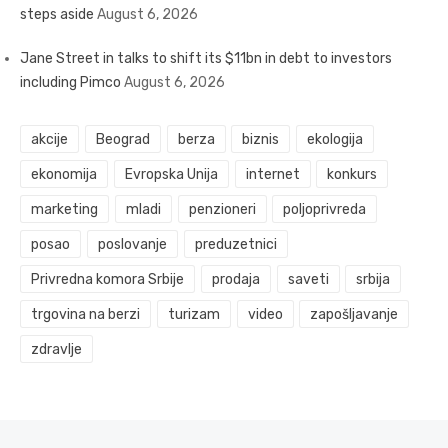
steps aside
August 6, 2026
Jane Street in talks to shift its $11bn in debt to investors
including Pimco
August 6, 2026
akcije
Beograd
berza
biznis
ekologija
ekonomija
Evropska Unija
internet
konkurs
marketing
mladi
penzioneri
poljoprivreda
posao
poslovanje
preduzetnici
Privredna komora Srbije
prodaja
saveti
srbija
trgovina na berzi
turizam
video
zapošljavanje
zdravlje