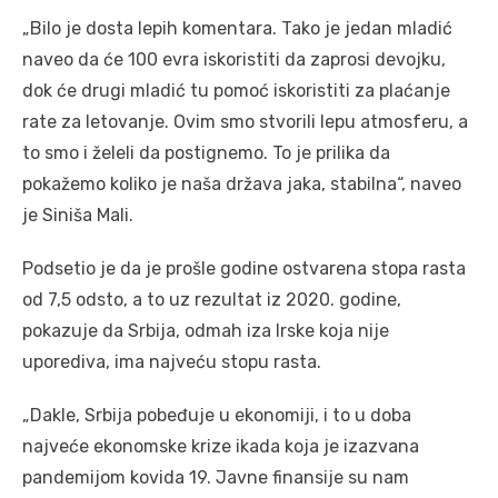
„Bilo je dosta lepih komentara. Tako je jedan mladić
naveo da će 100 evra iskoristiti da zaprosi devojku,
dok će drugi mladić tu pomoć iskoristiti za plaćanje
rate za letovanje. Ovim smo stvorili lepu atmosferu, a
to smo i želeli da postignemo. To je prilika da
pokažemo koliko je naša država jaka, stabilna“, naveo
je Siniša Mali.
Podsetio je da je prošle godine ostvarena stopa rasta
od 7,5 odsto, a to uz rezultat iz 2020. godine,
pokazuje da Srbija, odmah iza Irske koja nije
uporediva, ima najveću stopu rasta.
„Dakle, Srbija pobeđuje u ekonomiji, i to u doba
najveće ekonomske krize ikada koja je izazvana
pandemijom kovida 19. Javne finansije su nam