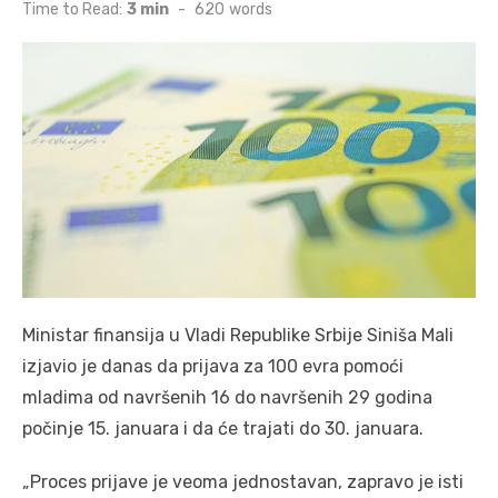
on
Time to Read:
3 min
-
620
words
Ministar finansija u Vladi Republike Srbije Siniša Mali
izjavio je danas da prijava za 100 evra pomoći
mladima od navršenih 16 do navršenih 29 godina
počinje 15. januara i da će trajati do 30. januara.
„Proces prijave je veoma jednostavan, zapravo je isti