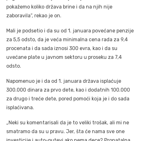
pokažemo koliko država brine i da na njih nije
zaboravila“, rekao je on.
Mali je podsetio i da su od 1. januara povećane penzije
za 5,5 odsto, da je veća minimalna cena rada za 9,4
procenata i da sada iznosi 300 evra, kao i da su
uvećane plate u javnom sektoru u proseku za 7,4
odsto.
Napomenuo je i da od 1. januara država isplaćuje
300.000 dinara za prvo dete, kao i dodatnih 100.000
za drugo i treće dete, pored pomoći koja je i do sada
isplaćivana.
„Neki su komentarisali da je to veliki trošak, ali mi ne
smatramo da su u pravu. Jer, šta će nama sve one
investicije i auto-putevi ako nema dece? Pronatalna