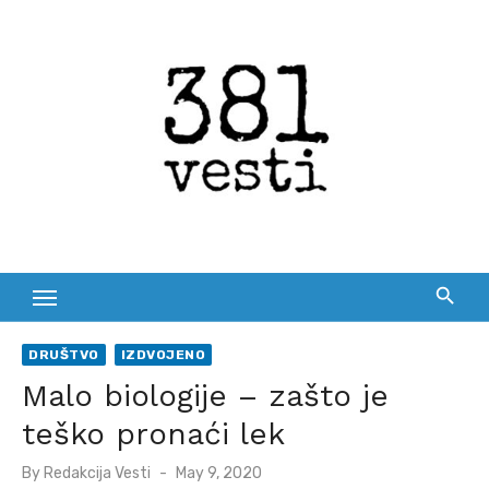
Skip
to
content
DRUŠTVO
IZDVOJENO
Malo biologije – zašto je
teško pronaći lek
Posted
By
Redakcija Vesti
May 9, 2020