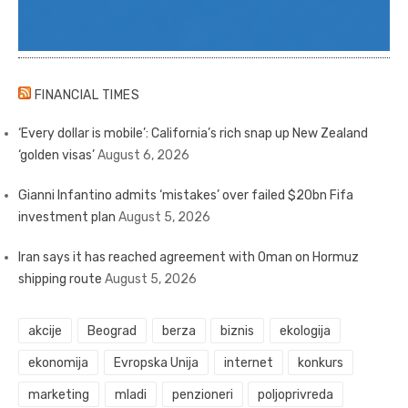
FINANCIAL TIMES
‘Every dollar is mobile’: California’s rich snap up New Zealand
‘golden visas’
August 6, 2026
Gianni Infantino admits ‘mistakes’ over failed $20bn Fifa
investment plan
August 5, 2026
Iran says it has reached agreement with Oman on Hormuz
shipping route
August 5, 2026
akcije
Beograd
berza
biznis
ekologija
ekonomija
Evropska Unija
internet
konkurs
marketing
mladi
penzioneri
poljoprivreda