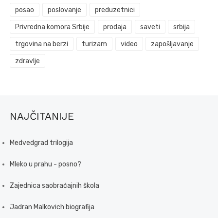
posao
poslovanje
preduzetnici
Privredna komora Srbije
prodaja
saveti
srbija
trgovina na berzi
turizam
video
zapošljavanje
zdravlje
NAJČITANIJE
Medvedgrad trilogija
Mleko u prahu - posno?
Zajednica saobraćajnih škola
Jadran Malkovich biografija