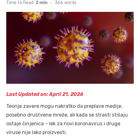
on
Time to Read:
2 min
-
366
words
Last Updated on: April 21, 2026
Teorije zavere mogu nakratko da preplave medije,
posebno društvene mreže, ali kada se strasti stišaju
ostaje činjenica – lek za novi koronavirus i druge
viruse nije lako proizvesti.