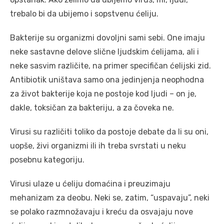
trebalo bi da ubijemo i sopstvenu ćeliju.
Bakterije su organizmi dovoljni sami sebi. One imaju
neke sastavne delove slične ljudskim ćelijama, ali i
neke sasvim različite, na primer specifičan ćelijski zid.
Antibiotik uništava samo ona jedinjenja neophodna
za život bakterije koja ne postoje kod ljudi – on je,
dakle, toksičan za bakteriju, a za čoveka ne.
Virusi su različiti toliko da postoje debate da li su oni,
uopše, živi organizmi ili ih treba svrstati u neku
posebnu kategoriju.
Virusi ulaze u ćeliju domaćina i preuzimaju
mehanizam za deobu. Neki se, zatim, “uspavaju”, neki
se polako razmnožavaju i kreću da osvajaju nove