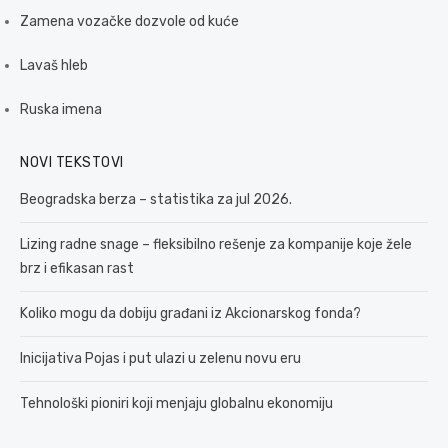
Zamena vozačke dozvole od kuće
Lavaš hleb
Ruska imena
NOVI TEKSTOVI
Beogradska berza – statistika za jul 2026.
Lizing radne snage – fleksibilno rešenje za kompanije koje žele
brz i efikasan rast
Koliko mogu da dobiju građani iz Akcionarskog fonda?
Inicijativa Pojas i put ulazi u zelenu novu eru
Tehnološki pioniri koji menjaju globalnu ekonomiju