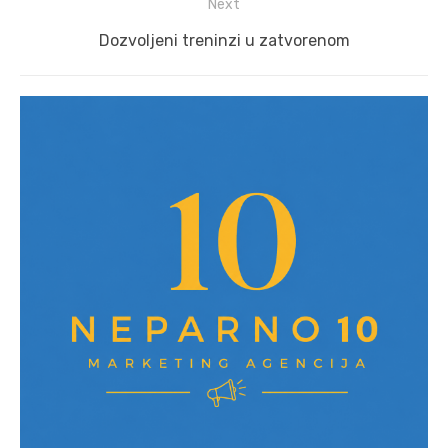
Next
Next
Dozvoljeni treninzi u zatvorenom
post: