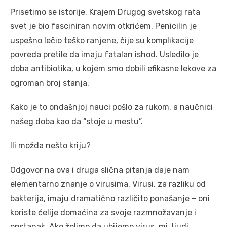
Prisetimo se istorije. Krajem Drugog svetskog rata
svet je bio fasciniran novim otkrićem. Penicilin je
uspešno lečio teško ranjene, čije su komplikacije
povreda pretile da imaju fatalan ishod. Usledilo je
doba antibiotika, u kojem smo dobili efikasne lekove za
ogroman broj stanja.
Kako je to ondašnjoj nauci pošlo za rukom, a naučnici
našeg doba kao da “stoje u mestu”.
Ili možda nešto kriju?
Odgovor na ova i druga slična pitanja daje nam
elementarno znanje o virusima. Virusi, za razliku od
bakterija, imaju dramatično različito ponašanje – oni
koriste ćelije domaćina za svoje razmnožavanje i
opstanak. Ako želimo da ubijemo virus, mi, ljudi,