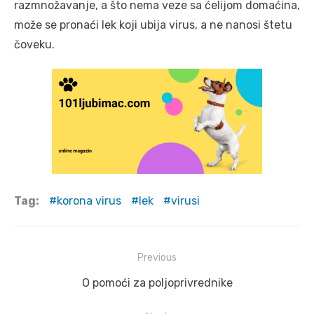
razmnožavanje, a što nema veze sa ćelijom domaćina,
može se pronaći lek koji ubija virus, a ne nanosi štetu
čoveku.
Tag:
korona virus
lek
virusi
Post
Previous
navigation
Previous
O pomoći za poljoprivrednike
post: