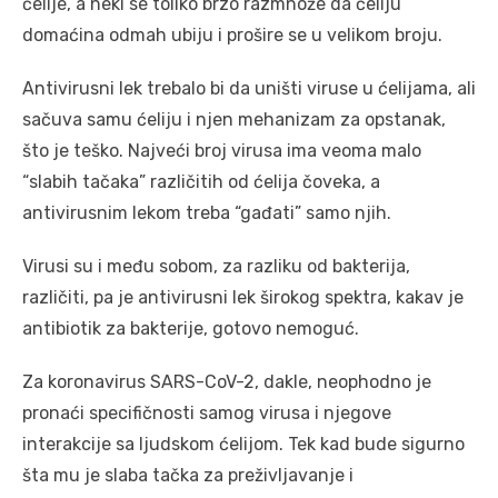
ćelije, a neki se toliko brzo razmnože da ćeliju
domaćina odmah ubiju i prošire se u velikom broju.
Antivirusni lek trebalo bi da uništi viruse u ćelijama, ali
sačuva samu ćeliju i njen mehanizam za opstanak,
što je teško. Najveći broj virusa ima veoma malo
“slabih tačaka” različitih od ćelija čoveka, a
antivirusnim lekom treba “gađati” samo njih.
Virusi su i među sobom, za razliku od bakterija,
različiti, pa je antivirusni lek širokog spektra, kakav je
antibiotik za bakterije, gotovo nemoguć.
Za koronavirus SARS-CoV-2, dakle, neophodno je
pronaći specifičnosti samog virusa i njegove
interakcije sa ljudskom ćelijom. Tek kad bude sigurno
šta mu je slaba tačka za preživljavanje i