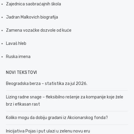
Zajednica saobraćajnih škola
Jadran Malkovich biografija
Zamena vozačke dozvole od kuće
Lavaš hleb
Ruska imena
NOVI TEKSTOVI
Beogradska berza – statistika za jul 2026.
Lizing radne snage – fleksibilno rešenje za kompanije koje žele
brz i efikasan rast
Koliko mogu da dobiju građani iz Akcionarskog fonda?
Inicijativa Pojas i put ulazi u zelenu novu eru