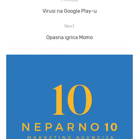
navigation
Previous
Virusi na Google Play-u
post:
Next
Next
Opasna igrica Momo
post: