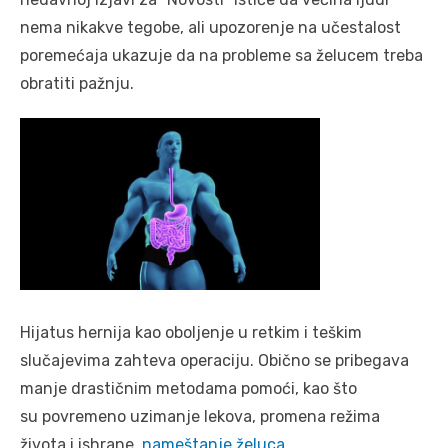
nema nikakve tegobe, ali upozorenje na učestalost
poremećaja ukazuje da na probleme sa želucem treba
obratiti pažnju.
Hijatus hernija kao oboljenje u retkim i teškim
slučajevima zahteva operaciju. Obično se pribegava
manje drastičnim metodama pomoći, kao što
su povremeno uzimanje lekova, promena režima
života i ishrane,
nameštanje želuca
…