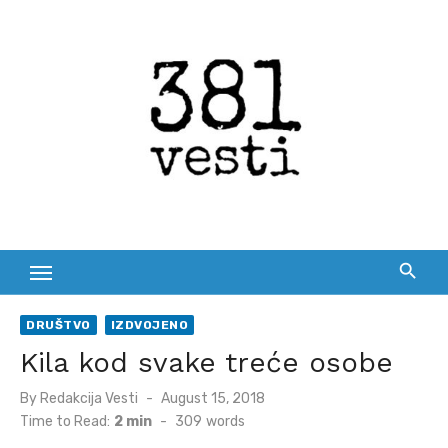
Skip
to
content
DRUŠTVO
IZDVOJENO
Kila kod svake treće osobe
Posted
By
Redakcija Vesti
August 15, 2018
on
Time to Read:
2 min
-
309
words