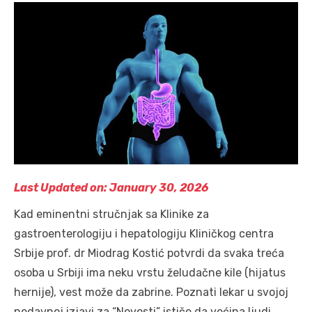
Last Updated on: January 30, 2026
Kad eminentni stručnjak sa Klinike za
gastroenterologiju i hepatologiju Kliničkog centra
Srbije prof. dr Miodrag Kostić potvrdi da svaka treća
osoba u Srbiji ima neku vrstu želudačne kile (hijatus
hernije), vest može da zabrine. Poznati lekar u svojoj
nedavnoj izjavi za “Novosti” ističe da većina ljudi