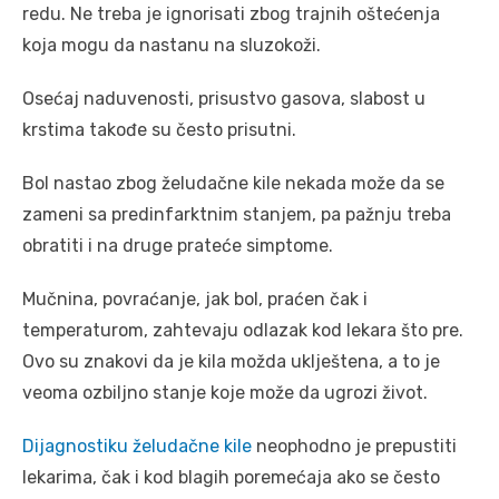
redu. Ne treba je ignorisati zbog trajnih oštećenja
koja mogu da nastanu na sluzokoži.
Osećaj naduvenosti, prisustvo gasova, slabost u
krstima takođe su često prisutni.
Bol nastao zbog želudačne kile nekada može da se
zameni sa predinfarktnim stanjem, pa pažnju treba
obratiti i na druge prateće simptome.
Mučnina, povraćanje, jak bol, praćen čak i
temperaturom, zahtevaju odlazak kod lekara što pre.
Ovo su znakovi da je kila možda uklještena, a to je
veoma ozbiljno stanje koje može da ugrozi život.
Dijagnostiku želudačne kile
neophodno je prepustiti
lekarima, čak i kod blagih poremećaja ako se često