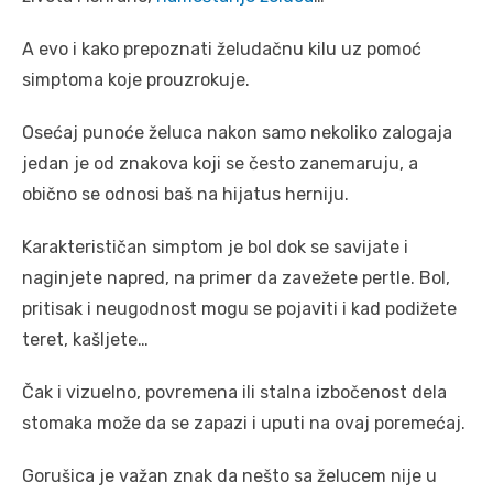
A evo i kako prepoznati želudačnu kilu uz pomoć
simptoma koje prouzrokuje.
Osećaj punoće želuca nakon samo nekoliko zalogaja
jedan je od znakova koji se često zanemaruju, a
obično se odnosi baš na hijatus herniju.
Karakterističan simptom je bol dok se savijate i
naginjete napred, na primer da zavežete pertle. Bol,
pritisak i neugodnost mogu se pojaviti i kad podižete
teret, kašljete…
Čak i vizuelno, povremena ili stalna izbočenost dela
stomaka može da se zapazi i uputi na ovaj poremećaj.
Gorušica je važan znak da nešto sa želucem nije u