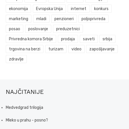
ekonomija
Evropska Unija
internet
konkurs
marketing
mladi
penzioneri
poljoprivreda
posao
poslovanje
preduzetnici
Privredna komora Srbije
prodaja
saveti
srbija
trgovina na berzi
turizam
video
zapošljavanje
zdravlje
NAJČITANIJE
Medvedgrad trilogija
Mleko u prahu - posno?