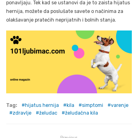
ponavljaju. Tek kad se ustanovi da je to zaista hijatus
hernija, možete da poslušate savete o načinima za
olakšavanje pratećih neprijatnih i bolnih stanja.
Tag:
hijatus hernija
kila
simptomi
varenje
zdravlje
želudac
želudačna kila
Post
Previous