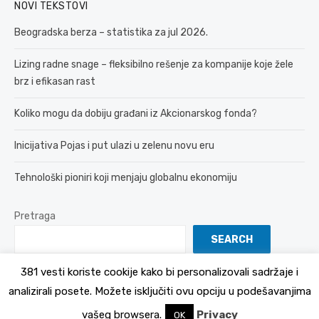
NOVI TEKSTOVI
Beogradska berza – statistika za jul 2026.
Lizing radne snage – fleksibilno rešenje za kompanije koje žele
brz i efikasan rast
Koliko mogu da dobiju građani iz Akcionarskog fonda?
Inicijativa Pojas i put ulazi u zelenu novu eru
Tehnološki pioniri koji menjaju globalnu ekonomiju
Pretraga
SEARCH
381 vesti koriste cookije kako bi personalizovali sadržaje i
analizirali posete. Možete isključiti ovu opciju u podešavanjima
© 2026 381 vesti
Politika Privatnosti
vašeg browsera.
Privacy
OK