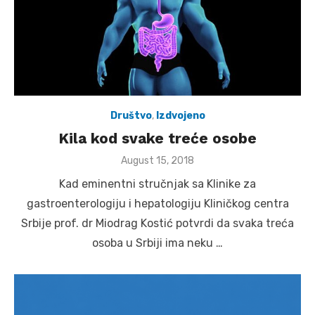
Društvo
,
Izdvojeno
Kila kod svake treće osobe
Posted
August 15, 2018
on
Kad eminentni stručnjak sa Klinike za
gastroenterologiju i hepatologiju Kliničkog centra
Srbije prof. dr Miodrag Kostić potvrdi da svaka treća
osoba u Srbiji ima neku …