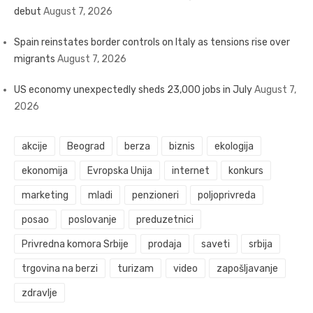
debut
August 7, 2026
Spain reinstates border controls on Italy as tensions rise over
migrants
August 7, 2026
US economy unexpectedly sheds 23,000 jobs in July
August 7,
2026
akcije
Beograd
berza
biznis
ekologija
ekonomija
Evropska Unija
internet
konkurs
marketing
mladi
penzioneri
poljoprivreda
posao
poslovanje
preduzetnici
Privredna komora Srbije
prodaja
saveti
srbija
trgovina na berzi
turizam
video
zapošljavanje
zdravlje