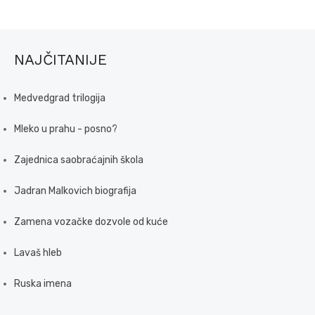
NAJČITANIJE
Medvedgrad trilogija
Mleko u prahu - posno?
Zajednica saobraćajnih škola
Jadran Malkovich biografija
Zamena vozačke dozvole od kuće
Lavaš hleb
Ruska imena