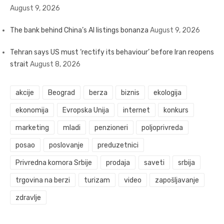
August 9, 2026
The bank behind China’s AI listings bonanza
August 9, 2026
Tehran says US must ‘rectify its behaviour’ before Iran reopens
strait
August 8, 2026
akcije
Beograd
berza
biznis
ekologija
ekonomija
Evropska Unija
internet
konkurs
marketing
mladi
penzioneri
poljoprivreda
posao
poslovanje
preduzetnici
Privredna komora Srbije
prodaja
saveti
srbija
trgovina na berzi
turizam
video
zapošljavanje
zdravlje