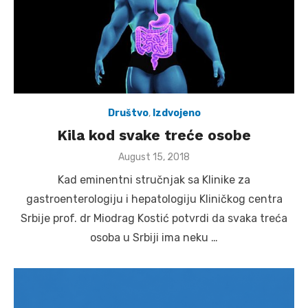
Društvo
,
Izdvojeno
Kila kod svake treće osobe
Posted
August 15, 2018
on
Kad eminentni stručnjak sa Klinike za
gastroenterologiju i hepatologiju Kliničkog centra
Srbije prof. dr Miodrag Kostić potvrdi da svaka treća
osoba u Srbiji ima neku …