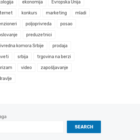
ologija
ekonomija
Evropska Unija
nternet
konkurs
marketing
mladi
enzioneri
poljoprivreda
posao
oslovanje
preduzetnici
rivredna komora Srbije
prodaja
aveti
srbija
trgovina na berzi
urizam
video
zapošljavanje
ravlje
aga
SEARCH