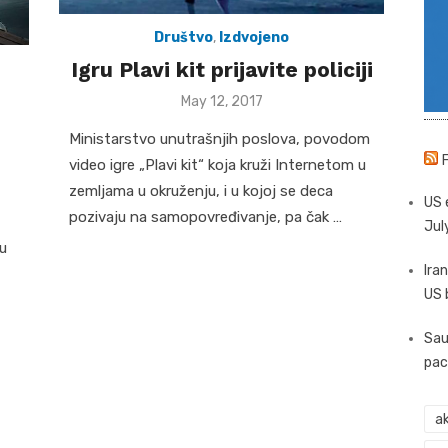
Društvo
,
Izdvojeno
Igru Plavi kit prijavite policiji
Posted
May 12, 2017
on
Ministarstvo unutrašnjih poslova, povodom
video igre „Plavi kit“ koja kruži Internetom u
zemljama u okruženju, i u kojoj se deca
US 
pozivaju na samopovređivanje, pa čak …
Jul
u
Iran
US 
Sau
pac
ak