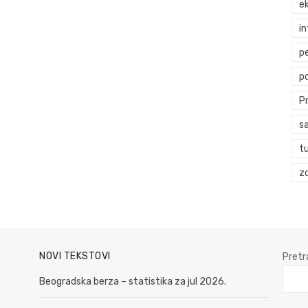
ek
i
p
p
P
s
t
zd
NOVI TEKSTOVI
Pretr
Beogradska berza – statistika za jul 2026.