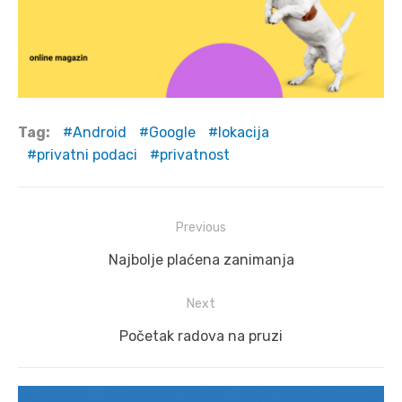
Tag:
Android
Google
lokacija
privatni podaci
privatnost
Post
Previous
navigation
Previous
Najbolje plaćena zanimanja
post:
Next
Next
Početak radova na pruzi
post: