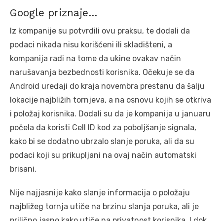
Google priznaje…
Iz kompanije su potvrdili ovu praksu, te dodali da
podaci nikada nisu korišćeni ili skladišteni, a
kompanija radi na tome da ukine ovakav način
narušavanja bezbednosti korisnika. Očekuje se da
Android uređaji do kraja novembra prestanu da šalju
lokacije najbližih tornjeva, a na osnovu kojih se otkriva
i položaj korisnika. Dodali su da je kompanija u januaru
počela da koristi Cell ID kod za poboljšanje signala,
kako bi se dodatno ubrzalo slanje poruka, ali da su
podaci koji su prikupljani na ovaj način automatski
brisani.
Nije najjasnije kako slanje informacija o položaju
najbližeg tornja utiče na brzinu slanja poruka, ali je
prilično jasno kako utiče na privatnost korisnika. I dok