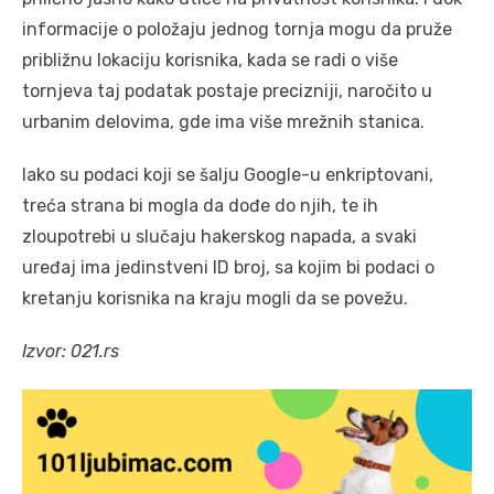
informacije o položaju jednog tornja mogu da pruže
približnu lokaciju korisnika, kada se radi o više
tornjeva taj podatak postaje precizniji, naročito u
urbanim delovima, gde ima više mrežnih stanica.
Iako su podaci koji se šalju Google-u enkriptovani,
treća strana bi mogla da dođe do njih, te ih
zloupotrebi u slučaju hakerskog napada, a svaki
uređaj ima jedinstveni ID broj, sa kojim bi podaci o
kretanju korisnika na kraju mogli da se povežu.
Izvor: 021.rs