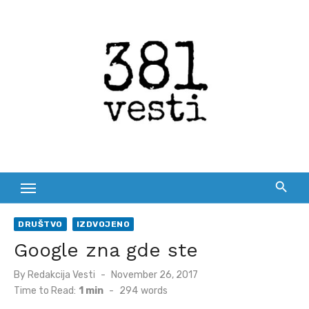
Skip
to
content
DRUŠTVO
IZDVOJENO
Google zna gde ste
Posted
By
Redakcija Vesti
November 26, 2017
on
Time to Read:
1 min
-
294
words