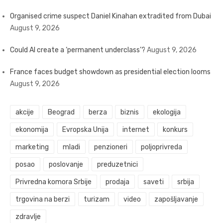
Organised crime suspect Daniel Kinahan extradited from Dubai
August 9, 2026
Could AI create a ‘permanent underclass’?
August 9, 2026
France faces budget showdown as presidential election looms
August 9, 2026
akcije
Beograd
berza
biznis
ekologija
ekonomija
Evropska Unija
internet
konkurs
marketing
mladi
penzioneri
poljoprivreda
posao
poslovanje
preduzetnici
Privredna komora Srbije
prodaja
saveti
srbija
trgovina na berzi
turizam
video
zapošljavanje
zdravlje