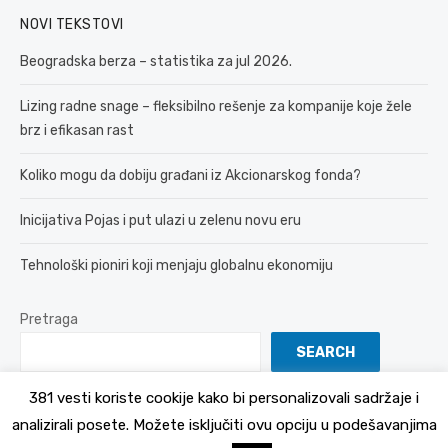
NOVI TEKSTOVI
Beogradska berza – statistika za jul 2026.
Lizing radne snage – fleksibilno rešenje za kompanije koje žele
brz i efikasan rast
Koliko mogu da dobiju građani iz Akcionarskog fonda?
Inicijativa Pojas i put ulazi u zelenu novu eru
Tehnološki pioniri koji menjaju globalnu ekonomiju
Pretraga
SEARCH
381 vesti koriste cookije kako bi personalizovali sadržaje i
analizirali posete. Možete isključiti ovu opciju u podešavanjima
© 2026 381 vesti
Politika Privatnosti