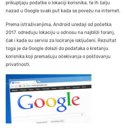
prikupljaju podatke o lokaciji korisnika, te ih šalju
nazad u Google svaki put kada se povežu na internet.
Prema istraživanjima, Android uređaji od početka
2017. određuju lokaciju u odnosu na najbliži toranj,
čak i kada su servisi za lociranje isključeni. Rezultat
toga je da Google dolazi do podataka o kretanju
korisnika koji premašuju očekivanja o poštovanju
privatnosti.