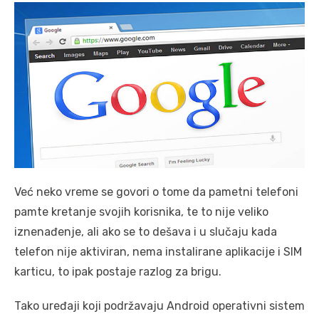
Već neko vreme se govori o tome da pametni telefoni
pamte kretanje svojih korisnika, te to nije veliko
iznenađenje, ali ako se to dešava i u slučaju kada
telefon nije aktiviran, nema instalirane aplikacije i SIM
karticu, to ipak postaje razlog za brigu.
Tako uređaji koji podržavaju Android operativni sistem