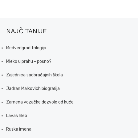
NAJČITANIJE
Medvedgrad trilogija
Mleko u prahu - posno?
Zajednica saobraćajnih škola
Jadran Malkovich biografija
Zamena vozačke dozvole od kuće
Lavaš hleb
Ruska imena