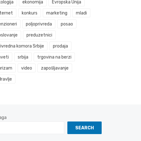
ologija
ekonomija
Evropska Unija
nternet
konkurs
marketing
mladi
enzioneri
poljoprivreda
posao
oslovanje
preduzetnici
rivredna komora Srbije
prodaja
aveti
srbija
trgovina na berzi
urizam
video
zapošljavanje
ravlje
aga
SEARCH