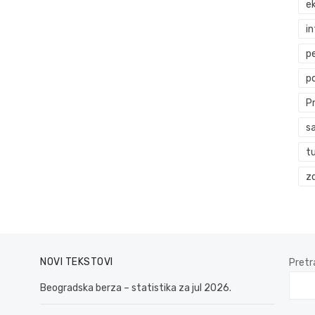
ek
i
p
p
P
s
t
zd
NOVI TEKSTOVI
Pretr
Beogradska berza – statistika za jul 2026.