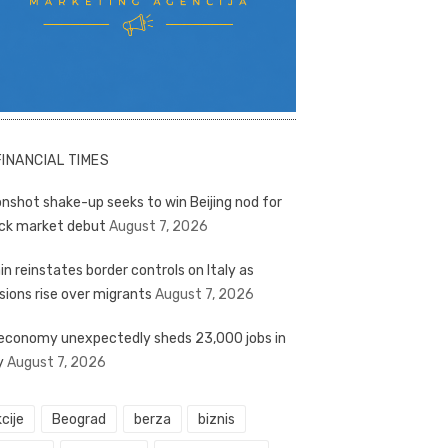
FINANCIAL TIMES
nshot shake-up seeks to win Beijing nod for
ck market debut
August 7, 2026
in reinstates border controls on Italy as
sions rise over migrants
August 7, 2026
economy unexpectedly sheds 23,000 jobs in
y
August 7, 2026
cije
Beograd
berza
biznis