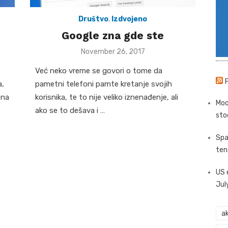
Društvo
,
Izdvojeno
Google zna gde ste
Posted
November 26, 2017
on
Već neko vreme se govori o tome da
a,
pametni telefoni pamte kretanje svojih
 na
korisnika, te to nije veliko iznenađenje, ali
Moo
ako se to dešava i …
sto
Spa
ten
US 
Jul
ak