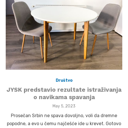
Društvo
JYSK predstavio rezultate istraživanja
o navikama spavanja
Posted
May 5, 2023
on
Prosečan Srbin ne spava dovoljno, voli da dremne
popodne, a evo u čemu najčešće ide u krevet. Gotovo