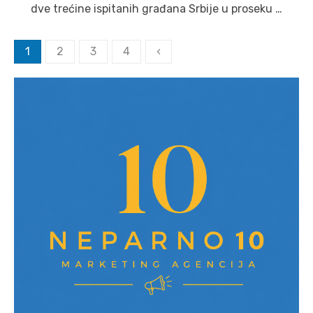
dve trećine ispitanih građana Srbije u proseku …
Posts
1
2
3
4
‹
pagination