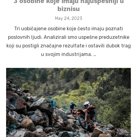
3 osobine koje imaju najuspešniji u
biznisu
Posted
May 24, 2023
on
Tri uobičajene osobine koje često imaju poznati
poslovnih ljudi. Analizirali smo uspešne preduzetnike
koji su postigli značajne rezultate i ostavili dubok trag
u svojim industrijama. …