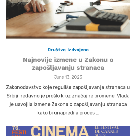
Društvo
,
Izdvojeno
Najnovije izmene u Zakonu o
zapošljavanju stranaca
Posted
June 13, 2023
on
Zakonodavstvo koje reguliše zapošljavanje stranaca u
Srbiji nedavno je prošlo kroz značajne promene. Vlada
je usvojila izmene Zakona o zapošljavanju stranaca
kako bi unapredila proces …