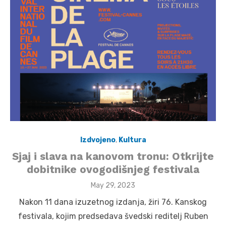
Izdvojeno
,
Kultura
Sjaj i slava na kanovom tronu: Otkrijte
dobitnike ovogodišnjeg festivala
Posted
May 29, 2023
on
Nakon 11 dana izuzetnog izdanja, žiri 76. Kanskog
festivala, kojim predsedava švedski reditelj Ruben