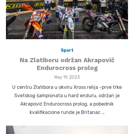
Sport
Na Zlatiboru održan Akrapovič
Endurocross prolog
Posted
May 19, 2023
on
U centru Zlatibora u okviru Xross relija -prve trke
Svetskog šampionata u hard enduru, održan je
Akrapovič Endurocross prolog, a pobednik
kvalifikacione runde je Britanac …