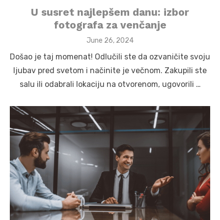
​U susret najlepšem danu: izbor
fotografa za venčanje
Posted
June 26, 2024
on
Došao je taj momenat! Odlučili ste da ozvaničite svoju
ljubav pred svetom i načinite je večnom. Zakupili ste
salu ili odabrali lokaciju na otvorenom, ugovorili …