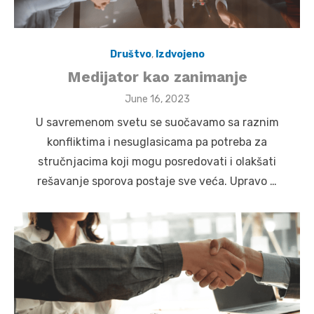
Društvo
,
Izdvojeno
Medijator kao zanimanje
Posted
June 16, 2023
on
U savremenom svetu se suočavamo sa raznim
konfliktima i nesuglasicama pa potreba za
stručnjacima koji mogu posredovati i olakšati
rešavanje sporova postaje sve veća. Upravo …