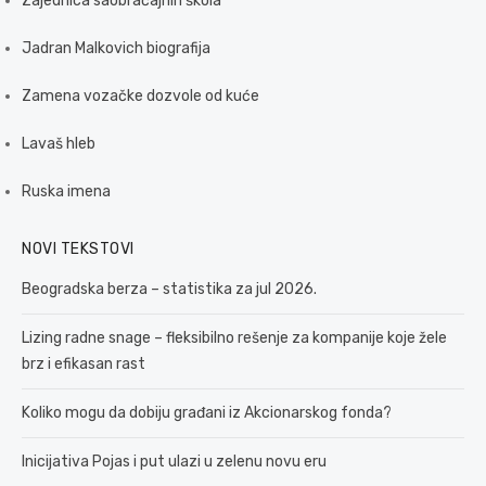
Zajednica saobraćajnih škola
Jadran Malkovich biografija
Zamena vozačke dozvole od kuće
Lavaš hleb
Ruska imena
NOVI TEKSTOVI
Beogradska berza – statistika za jul 2026.
Lizing radne snage – fleksibilno rešenje za kompanije koje žele
brz i efikasan rast
Koliko mogu da dobiju građani iz Akcionarskog fonda?
Inicijativa Pojas i put ulazi u zelenu novu eru