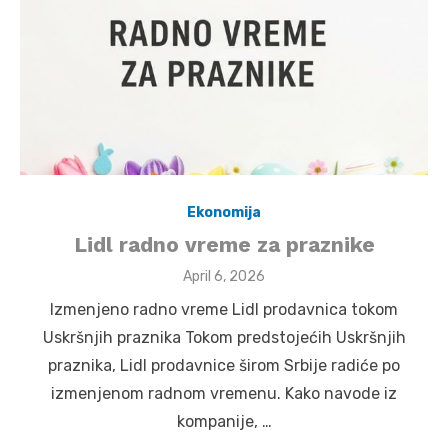
Ekonomija
Lidl radno vreme za praznike
Posted
April 6, 2026
on
Izmenjeno radno vreme Lidl prodavnica tokom
Uskršnjih praznika Tokom predstojećih Uskršnjih
praznika, Lidl prodavnice širom Srbije radiće po
izmenjenom radnom vremenu. Kako navode iz
kompanije, …