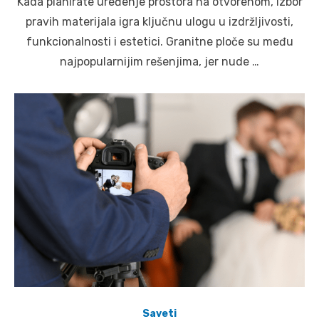
Kada planirate uređenje prostora na otvorenom, izbor
pravih materijala igra ključnu ulogu u izdržljivosti,
funkcionalnosti i estetici. Granitne ploče su među
najpopularnijim rešenjima, jer nude …
Saveti