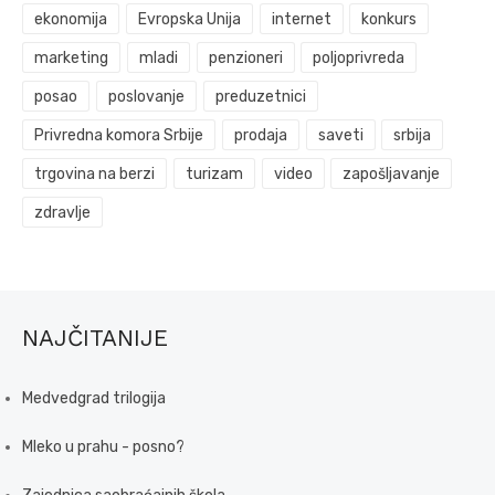
ekonomija
Evropska Unija
internet
konkurs
marketing
mladi
penzioneri
poljoprivreda
posao
poslovanje
preduzetnici
Privredna komora Srbije
prodaja
saveti
srbija
trgovina na berzi
turizam
video
zapošljavanje
zdravlje
NAJČITANIJE
Medvedgrad trilogija
Mleko u prahu - posno?