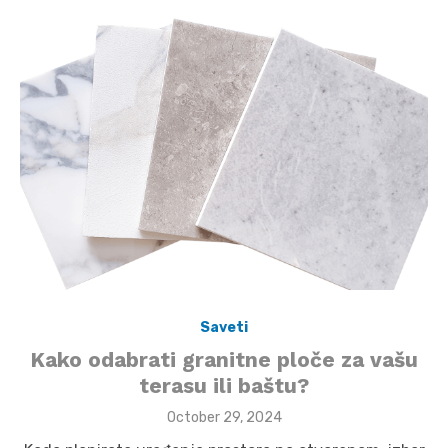
Saveti
Kako odabrati granitne ploče za vašu
terasu ili baštu?
Posted
October 29, 2024
on