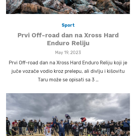
Sport
Prvi Off-road dan na Xross Hard
Enduro Reliju
Posted
May 19, 2023
on
Prvi Off-road dan na Xross Hard Enduro Reliju koji je
juče vozače vodio kroz prelepu, ali divlju i kišovitu
Taru može se opisati sa 3 …