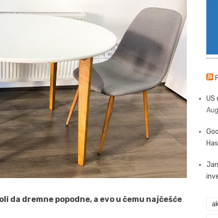
US 
Aug
Goo
Has
Jan
inv
voli da dremne popodne, a evo u čemu najčešće
ak