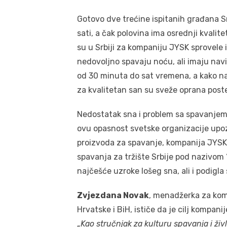
Gotovo dve trećine ispitanih građana S
sati, a čak polovina ima osrednji kvalite
su u Srbiji za kompaniju JYSK sprovele 
nedovoljno spavaju noću, ali imaju nav
od 30 minuta do sat vremena, a kako na
za kvalitetan san su sveže oprana postel
Nedostatak sna i problem sa spavanjem 
ovu opasnost svetske organizacije upozo
proizvoda za spavanje, kompanija JYSK 
spavanja za tržište Srbije pod nazivom 
najčešće uzroke lošeg sna, ali i podigla 
Zvjezdana Novak
, menadžerka za komu
Hrvatske i BiH, ističe da je cilj kompani
„
Kao stručnjak za kulturu spavanja i živ