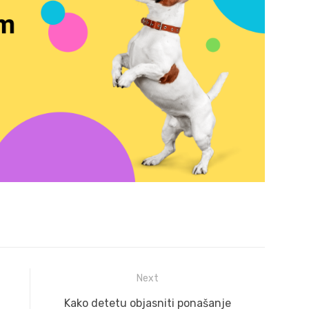
Next
Next
Kako detetu objasniti ponašanje