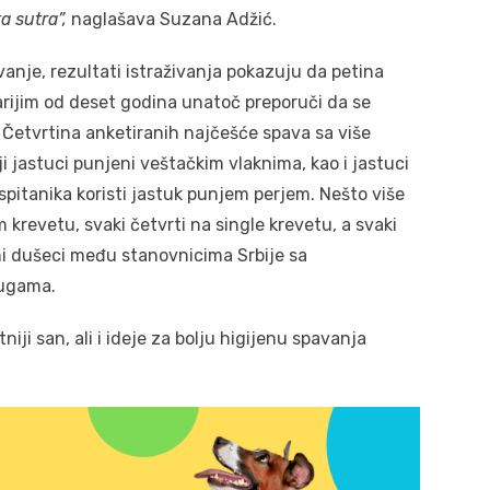
a sutra”,
naglašava Suzana Adžić.
anje, rezultati istraživanja pokazuju da petina
arijim od deset godina unatoč preporuči da se
. Četvrtina anketiranih najčešće spava sa više
i jastuci punjeni veštačkim vlaknima, kao i jastuci
pitanika koristi jastuk punjem perjem. Nešto više
 krevetu, svaki četvrti na single krevetu, a svaki
ni dušeci među stanovnicima Srbije sa
rugama.
tniji san, ali i ideje za bolju higijenu spavanja