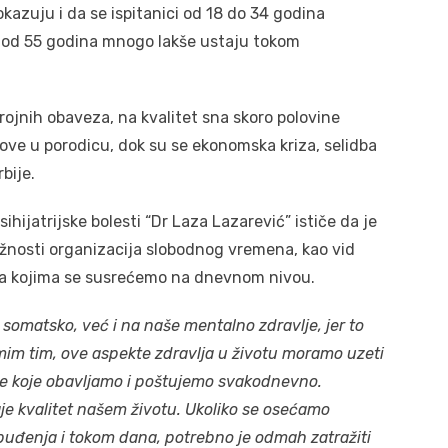
pokazuju i da se ispitanici od 18 do 34 godina
i od 55 godina mnogo lakše ustaju tokom
jnih obaveza, na kvalitet sna skoro polovine
nove u porodicu, dok su se ekonomska kriza, selidba
bije.
 psihijatrijske bolesti “Dr Laza Lazarević” ističe da je
nosti organizacija slobodnog vremena, kao vid
 sa kojima se susrećemo na dnevnom nivou.
 somatsko, već i na naše mentalno zdravlje, jer to
mim tim, ove aspekte zdravlja u životu moramo uzeti
tuale koje obavljamo i poštujemo svakodnevno.
je kvalitet našem životu. Ukoliko se osećamo
 buđenja i tokom dana, potrebno je odmah zatražiti