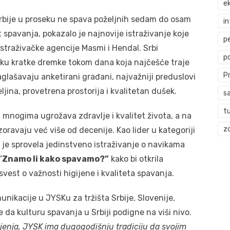
ek
rbije u proseku ne spava poželjnih sedam do osam
i
t spavanja, pokazalo je najnovije istraživanje koje
p
istraživačke agencije Masmi i Hendal. Srbi
p
iku kratke dremke tokom dana koja najčešće traje
P
glašavaju anketirani građani, najvažniji preduslovi
jina, provetrena prostorija i kvalitetan dušek.
s
t
mnogima ugrožava zdravlje i kvalitet života, a na
zd
ravaju već više od decenije. Kao lider u kategoriji
je sprovela jedinstveno istraživanje o navikama
“
Znamo li kako spavamo?”
kako bi otkrila
svest o važnosti higijene i kvaliteta spavanja.
nikacije u JYSKu za tržišta Srbije, Slovenije,
je da kulturu spavanja u Srbiji podigne na viši nivo.
ljenja, JYSK ima dugogodišnju tradiciju da svojim