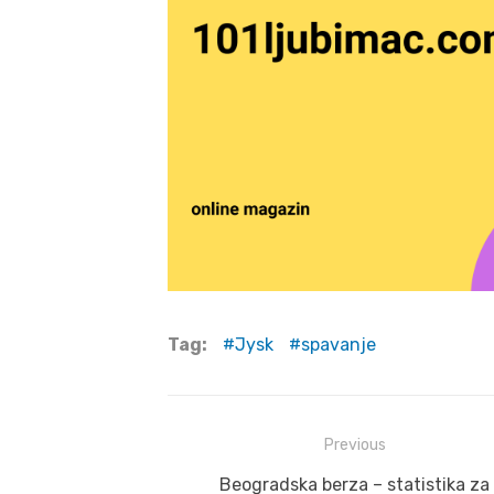
Tag:
Jysk
spavanje
Post
Previous
navigation
Previous
Beogradska berza – statistika za