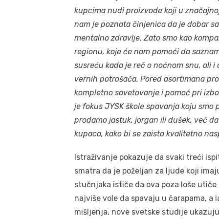
kupcima nudi proizvode koji u značajnoj
nam je poznata činjenica da je dobar sa
mentalno zdravlje. Zato smo kao kompan
regionu, koje će nam pomoći da saznamo
susreću kada je reč o noćnom snu, ali i
vernih potrošača.
Pored asortimana pro
kompletno savetovanje i pomoć pri izbo
je fokus JYSK škole spavanja koju smo p
prodamo jastuk, jorgan ili dušek, već d
kupaca, kako bi se zaista kvalitetno nas
Istraživanje pokazuje da svaki treći isp
smatra da je poželjan za ljude koji ima
stučnjaka ističe da ova poza loše utiče 
najviše vole da spavaju u čarapama, a i
mišljenja, nove svetske studije ukazu