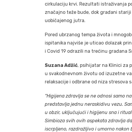
cirkulaciju krvi. Rezultati istraživanja 
značajno teže bude, dok građani starij
uobičajenog jutra.
Pored ubrzanog tempa života i mnogobro
ispitanika najviše je uticao dolazak pri
i Covid 19 odrazili na trećinu građana Sr
Suzana Adžić
, psihijatar na Klinici za
u svakodnevnom životu od izuzetne važ
relaksacije i odbrane od niza stresova
“Higijena zdravlja se ne odnosi samo na
predstavlja jednu neraskidivu vezu. Sa
u obzir, uključujući i higijenu sna i ri
Simbioza svih ovih aspekata zdravlja da
iscrpljeno, razdražljivo i umorno nakon