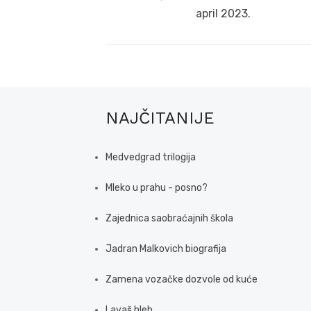
post:
april 2023.
NAJČITANIJE
Medvedgrad trilogija
Mleko u prahu - posno?
Zajednica saobraćajnih škola
Jadran Malkovich biografija
Zamena vozačke dozvole od kuće
Lavaš hleb