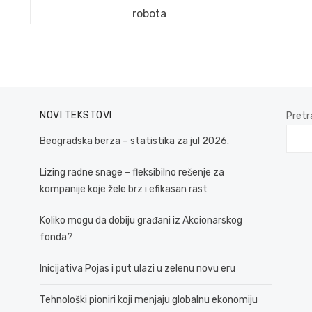
post:
robota
NOVI TEKSTOVI
Pretr
Beogradska berza – statistika za jul 2026.
Lizing radne snage – fleksibilno rešenje za
kompanije koje žele brz i efikasan rast
Koliko mogu da dobiju građani iz Akcionarskog
fonda?
Inicijativa Pojas i put ulazi u zelenu novu eru
Tehnološki pioniri koji menjaju globalnu ekonomiju