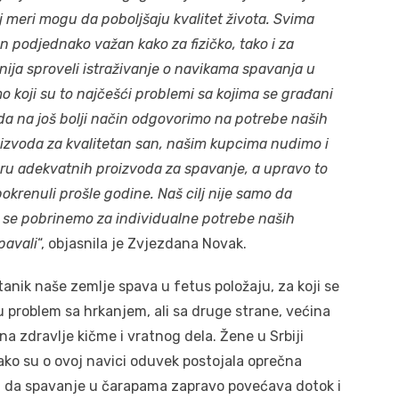
 meri mogu da poboljšaju kvalitet života. Svima
n podjednako važan kako za fizičko, tako i za
ija sproveli istraživanje o navikama spavanja u
 koji su to najčešći problemi sa kojima se građani
 da na još bolji način odgovorimo na potrebe naših
izvoda za kvalitetan san, našim kupcima nudimo i
ru adekvatnih proizvoda za spavanje, a upravo to
okrenuli prošle godine. Naš cilj nije samo da
a se pobrinemo za individualne potrebe naših
pavali
“, objasnila je Zvjezdana Novak.
itanik naše zemlje spava u fetus položaju, za koji se
ju problem sa hrkanjem, ali sa druge strane, većina
na zdravlje kičme i vratnog dela. Žene u Srbiji
ako su o ovoj navici oduvek postojala oprečna
ju da spavanje u čarapama zapravo povećava dotok i