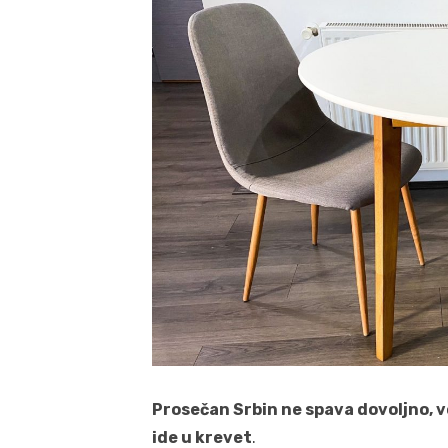
Prosečan Srbin ne spava dovoljno, 
ide u krevet
.