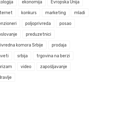
ologija
ekonomija
Evropska Unija
nternet
konkurs
marketing
mladi
enzioneri
poljoprivreda
posao
oslovanje
preduzetnici
rivredna komora Srbije
prodaja
aveti
srbija
trgovina na berzi
urizam
video
zapošljavanje
ravlje