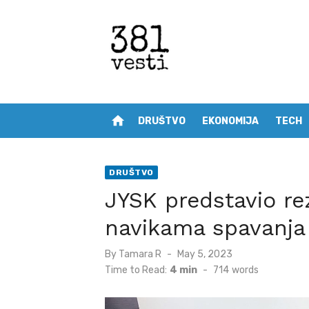
Skip
to
content
home
DRUŠTVO
EKONOMIJA
TECH
DRUŠTVO
JYSK predstavio rez
navikama spavanja
Posted
By
Tamara R
May 5, 2023
on
Time to Read:
4 min
-
714
words