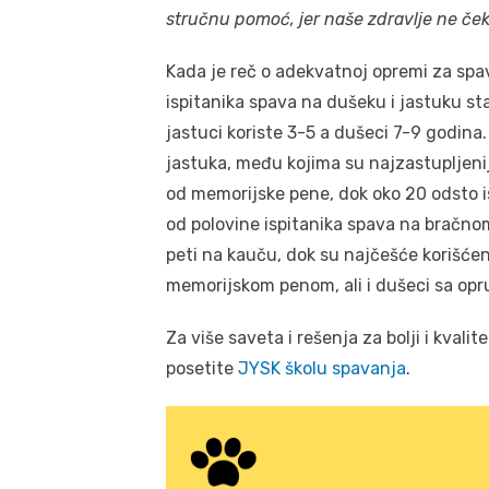
stručnu pomoć, jer naše zdravlje ne ček
Kada je reč o adekvatnoj opremi za spav
ispitanika spava na dušeku i jastuku st
jastuci koriste 3-5 a dušeci 7-9 godina
jastuka, među kojima su najzastupljenij
od memorijske pene, dok oko 20 odsto is
od polovine ispitanika spava na bračnom
peti na kauču, dok su najčešće korišće
memorijskom penom, ali i dušeci sa op
Za više saveta i rešenja za bolji i kvalite
posetite
JYSK školu spavanja
.