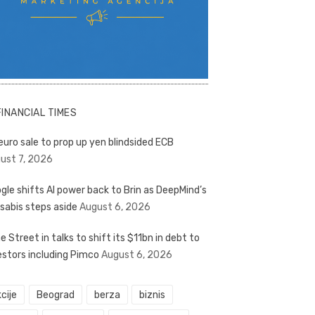
FINANCIAL TIMES
euro sale to prop up yen blindsided ECB
ust 7, 2026
gle shifts AI power back to Brin as DeepMind’s
sabis steps aside
August 6, 2026
e Street in talks to shift its $11bn in debt to
estors including Pimco
August 6, 2026
cije
Beograd
berza
biznis