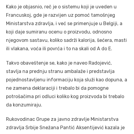
Kako je objasnio, reč je o sistemu koji je uveden u
Francuskoj, gde je razvijen uz pomoć tamošnjeg
Ministarstva zdravlja, i već se primenjuje u Belgiji, a
koji daje sumiranu ocenu o proizvodu, odnosno
njegovom sastavu, koliko sadrži kalorija, šećera, masti
ili vlakana, voća ili povrća i to na skali od A do E.
Takvo obaveštenje se, kako je naveo Radojević,
stavlja na prednju stranu ambalaže i predstavlja
pojednostavljenu informaciju koja služi kao dopuna, a
ne zamena deklaraciji i trebalo bi da pomogne
potrošačima pri odluci koliko kog proizvoda bi trebalo
da konzumiraju.
Rukovodinac Grupe za javno zdravlje Ministarstva
zdravlja Srbije Snežana Pantić Aksentijević kazala je