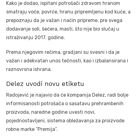
Kako je dodao, ispitani potrošači zdravom hranom
smatraju voće, povrće, hranu pripremljenu kod kuće, a
prepoznaju da je važan i način pripreme, pre svega
dodavanje soli, šećera, masti, što nije bio slučaj u
istraživanju 2017. godine.
Prema njegovim rečima, gradjani su svesni i da je
važan i adekvatan unos tečnosti, kao i izbalansirana i
raznovrsna ishrana.
Delez uvodi novu etiketu
Radojević je najavio da će kompanija Delez, radi bolje
informisanosti potrošača o sasatavu prehrambenih
proizvoda, naredne godine uvesti novi,
pojednostavljeni, sistema obležavanja za proizvode
robne marke “Premija”.