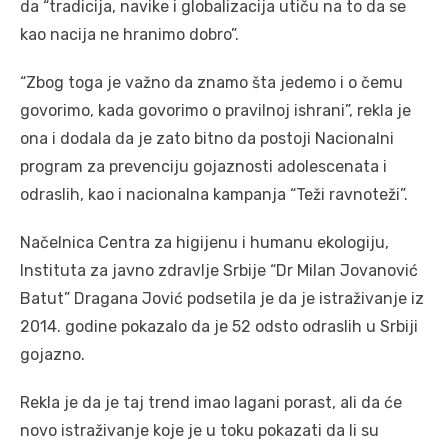
da “tradicija, navike i globalizacija utiču na to da se
kao nacija ne hranimo dobro”.
“Zbog toga je važno da znamo šta jedemo i o čemu
govorimo, kada govorimo o pravilnoj ishrani”, rekla je
ona i dodala da je zato bitno da postoji Nacionalni
program za prevenciju gojaznosti adolescenata i
odraslih, kao i nacionalna kampanja “Teži ravnoteži”.
Načelnica Centra za higijenu i humanu ekologiju,
Instituta za javno zdravlje Srbije “Dr Milan Jovanović
Batut” Dragana Jović podsetila je da je istraživanje iz
2014. godine pokazalo da je 52 odsto odraslih u Srbiji
gojazno.
Rekla je da je taj trend imao lagani porast, ali da će
novo istraživanje koje je u toku pokazati da li su