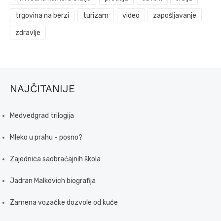
trgovina na berzi
turizam
video
zapošljavanje
zdravlje
NAJČITANIJE
Medvedgrad trilogija
Mleko u prahu - posno?
Zajednica saobraćajnih škola
Jadran Malkovich biografija
Zamena vozačke dozvole od kuće