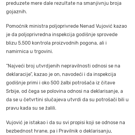
preduzete mere dale rezultate na smanjivnju broja
gojaznih.
Pomoćnik ministra poljoprivrede Nenad Vujović kazao
je da poljoprivredna inspekcija godišnje sprovede
blizu 5.500 kontrola proizvodnih pogona, ali i
namirnica u trgovini.
“Najveći broj utvrdjenih nepravilnosti odnosi se na
deklaracije”, kazao je on, navodeći i da inspekcija
godišnje primi i oko 500 žalbi potrošača iz čitave
Srbije, od čega se polovina odnosi na deklarisanje, a
da se u četvrtini slučajeva utvrdi da su potrošači bili u
pravu kada su se žalili.
Vujović je istakao i da su svi propisi koji se odnose na
bezbednost hrane, pa i Pravilnik o deklarisanju,