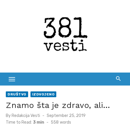
Skip
to
content
DRUŠTVO
IZDVOJENO
Znamo šta je zdravo, ali…
Posted
By
Redakcija Vesti
September 25, 2019
on
Time to Read:
3 min
-
558
words