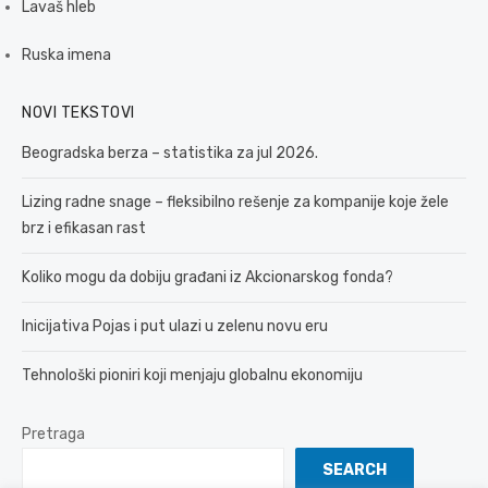
Lavaš hleb
Ruska imena
NOVI TEKSTOVI
Beogradska berza – statistika za jul 2026.
Lizing radne snage – fleksibilno rešenje za kompanije koje žele
brz i efikasan rast
Koliko mogu da dobiju građani iz Akcionarskog fonda?
Inicijativa Pojas i put ulazi u zelenu novu eru
Tehnološki pioniri koji menjaju globalnu ekonomiju
Pretraga
SEARCH