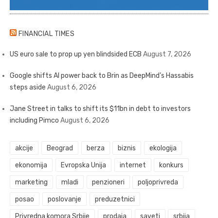
FINANCIAL TIMES
US euro sale to prop up yen blindsided ECB
August 7, 2026
Google shifts AI power back to Brin as DeepMind’s Hassabis
steps aside
August 6, 2026
Jane Street in talks to shift its $11bn in debt to investors
including Pimco
August 6, 2026
akcije
Beograd
berza
biznis
ekologija
ekonomija
Evropska Unija
internet
konkurs
marketing
mladi
penzioneri
poljoprivreda
posao
poslovanje
preduzetnici
Privredna komora Srbije
prodaja
saveti
srbija