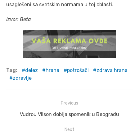
usaglešeni sa svetskim normama u toj oblasti.
Izvor: Beta
Tag:
delez
hrana
potrošači
zdrava hrana
zdravlje
Post
Previous
navigation
Previous
Vudrou Vilson dobija spomenik u Beogradu
post:
Next