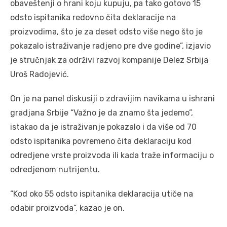
obaveštenji o hrani koju kupuju, pa tako gotovo 15
odsto ispitanika redovno čita deklaracije na
proizvodima, što je za deset odsto više nego što je
pokazalo istraživanje radjeno pre dve godine”, izjavio
je stručnjak za održivi razvoj kompanije Delez Srbija
Uroš Radojević.
On je na panel diskusiji o zdravijim navikama u ishrani
gradjana Srbije “Važno je da znamo šta jedemo”,
istakao da je istraživanje pokazalo i da više od 70
odsto ispitanika povremeno čita deklaraciju kod
odredjene vrste proizvoda ili kada traže informaciju o
odredjenom nutrijentu.
“Kod oko 55 odsto ispitanika deklaracija utiče na
odabir proizvoda”, kazao je on.