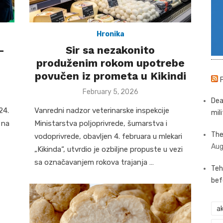
Hronika
–
Sir sa nezakonito
produženim rokom upotrebe
povučen iz prometa u Kikindi
Posted
February 5, 2026
on
Dea
24.
Vanredni nadzor veterinarske inspekcije
mili
 na
Ministarstva poljoprivrede, šumarstva i
The
vodoprivrede, obavljen 4. februara u mlekari
Aug
„Kikinda“, utvrdio je ozbiljne propuste u vezi
sa označavanjem rokova trajanja …
Teh
bef
ak