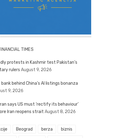
FINANCIAL TIMES
dly protests in Kashmir test Pakistan’s
tary rulers
August 9, 2026
 bank behind China’s AI listings bonanza
ust 9, 2026
ran says US must ‘rectify its behaviour’
ore Iran reopens strait
August 8, 2026
cije
Beograd
berza
biznis