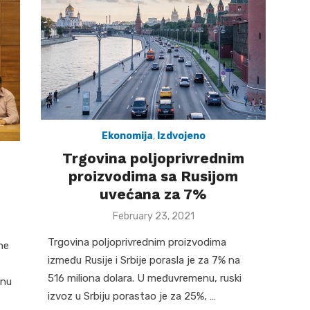
Ekonomija
,
Izdvojeno
Trgovina poljoprivrednim
proizvodima sa Rusijom
uvećana za 7%
Posted
February 23, 2021
on
Trgovina poljoprivrednim proizvodima
ne
između Rusije i Srbije porasla je za 7% na
516 miliona dolara. U međuvremenu, ruski
tnu
izvoz u Srbiju porastao je za 25%, …