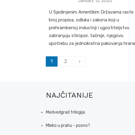
Posted
January 12, 2020
on
U Sjedinjenim Američkim Državama raste
broj propisa, odluka i zakona koji u
prehrambenoj industriji i ugostiteljstvu
zabranjuju stiropor, tačnije, njegovu
upotrebu za jednokratna pakovanja hrane
Posts
1
2
‹
pagination
NAJČITANIJE
Medvedgrad trilogija
Mleko u prahu - posno?