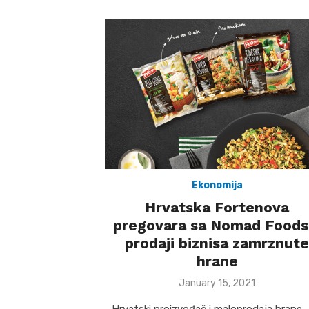
Ekonomija
Hrvatska Fortenova
pregovara sa Nomad Foods
prodaji biznisa zamrznute
hrane
Posted
January 15, 2021
on
Hrvatski proizvođač i maloprodaja hrane