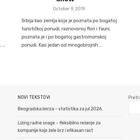
Posted
October 9, 2019
on
Srbija kao zemlja koja je poznata po bogatoj
turističkoj ponudi, raznovsnoj flori i fauni,
poznata je i po bogatoj gastromonskoj
. …
ponudi. Kao jedan od mnogobrojnih …
NOVI TEKSTOVI
Pretr
Beogradska berza – statistika za jul 2026.
Lizing radne snage – fleksibilno rešenje za
kompanije koje žele brz i efikasan rast