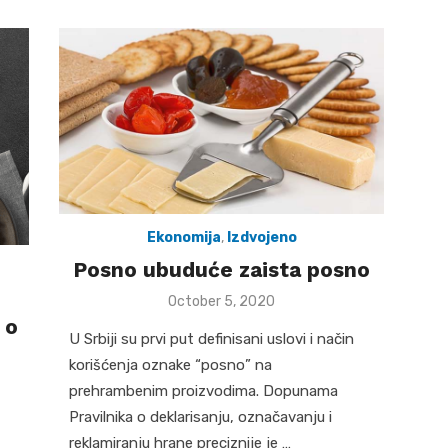
Ekonomija
,
Izdvojeno
Posno ubuduće zaista posno
Posted
October 5, 2020
on
 o
U Srbiji su prvi put definisani uslovi i način
korišćenja oznake “posno” na
prehrambenim proizvodima. Dopunama
Pravilnika o deklarisanju, označavanju i
reklamiranju hrane preciznije je …