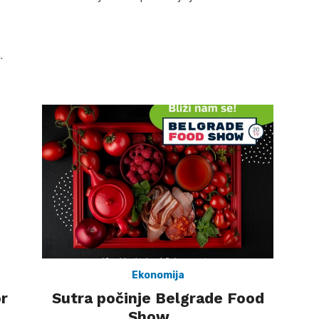
.
Ekonomija
or
Sutra počinje Belgrade Food
Show