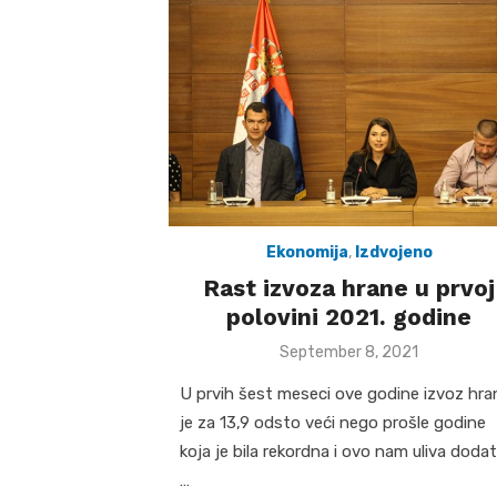
Ekonomija
,
Izdvojeno
Rast izvoza hrane u prvoj
polovini 2021. godine
Posted
September 8, 2021
on
U prvih šest meseci ove godine izvoz hra
je za 13,9 odsto veći nego prošle godine
koja je bila rekordna i ovo nam uliva doda
…