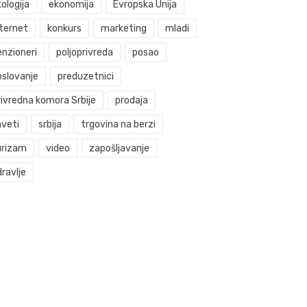
ologija
ekonomija
Evropska Unija
nternet
konkurs
marketing
mladi
enzioneri
poljoprivreda
posao
oslovanje
preduzetnici
rivredna komora Srbije
prodaja
aveti
srbija
trgovina na berzi
urizam
video
zapošljavanje
ravlje