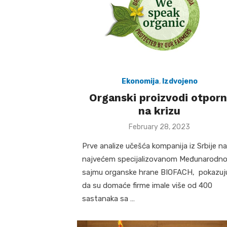
Ekonomija
,
Izdvojeno
Organski proizvodi otporn
na krizu
Posted
February 28, 2023
on
Prve analize učešća kompanija iz Srbije na
najvećem specijalizovanom Međunarodn
sajmu organske hrane BIOFACH, pokazuj
da su domaće firme imale više od 400
sastanaka sa …