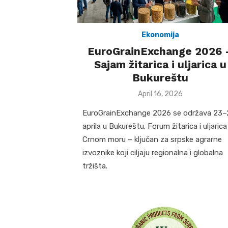
Ekonomija
EuroGrainExchange 2026 
Sajam žitarica i uljarica u
Bukureštu
Posted
April 16, 2026
on
EuroGrainExchange 2026 se održava 23–
aprila u Bukureštu. Forum žitarica i uljarica
Crnom moru – ključan za srpske agrarne
izvoznike koji ciljaju regionalna i globalna
tržišta.