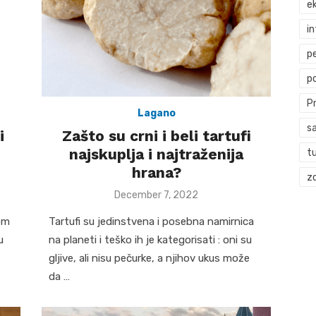
ek
i
p
p
P
Lagano
s
i
Zašto su crni i beli tartufi
najskuplja i najtraženija
t
hrana?
zd
Posted
December 7, 2022
on
om
Tartufi su jedinstvena i posebna namirnica
u
na planeti i teško ih je kategorisati : oni su
gljive, ali nisu pečurke, a njihov ukus može
da …