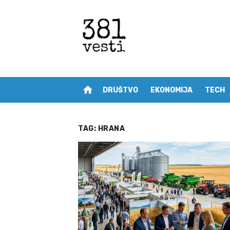
Skip
to
content
home
DRUŠTVO
EKONOMIJA
TECH
TAG:
HRANA