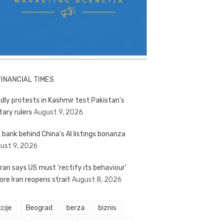
FINANCIAL TIMES
dly protests in Kashmir test Pakistan’s
tary rulers
August 9, 2026
 bank behind China’s AI listings bonanza
ust 9, 2026
ran says US must ‘rectify its behaviour’
ore Iran reopens strait
August 8, 2026
cije
Beograd
berza
biznis