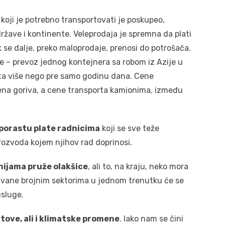
koji je potrebno transportovati je poskupeo,
ržave i kontinente. Veleprodaja je spremna da plati
ak se dalje, preko maloprodaje, prenosi do potrošača.
ne – prevoz jednog kontejnera sa robom iz Azije u
ta više nego pre samo godinu dana. Cene
ena goriva, a cene transporta kamionima, između
porastu plate radnicima
koji se sve teže
rozvoda kojem njihov rad doprinosi.
ijama pruže olakšice
, ali to, na kraju, neko mora
davane brojnim sektorima u jednom trenutku će se
usluge.
tove, ali i klimatske promene
. Iako nam se čini