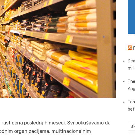
Dea
mili
The
Aug
Teh
bef
ti rast cena poslednjih meseci. Svi pokušavamo da
ak
dnim organizacijama, multinacionalnim