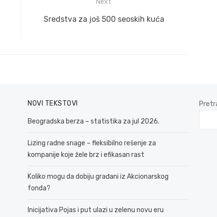
Next
Next
Sredstva za još 500 seoskih kuća
post:
NOVI TEKSTOVI
Pretr
Beogradska berza – statistika za jul 2026.
Lizing radne snage – fleksibilno rešenje za
kompanije koje žele brz i efikasan rast
Koliko mogu da dobiju građani iz Akcionarskog
fonda?
Inicijativa Pojas i put ulazi u zelenu novu eru