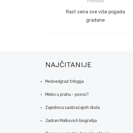
Post
Previous
navigation
Previous
Rast cena sve više pogađa
post:
građane
NAJČITANIJE
Medvedgrad trilogija
Mleko u prahu - posno?
Zajednica saobraćajnih škola
Jadran Malkovich biografija