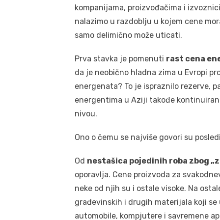
kompanijama, proizvođačima i izvoznic
nalazimo u razdoblju u kojem cene mora
samo delimično može uticati.
Prva stavka je pomenuti
rast cena en
da je neobično hladna zima u Evropi p
energenata? To je ispraznilo rezerve, pa
energentima u Aziji takođe kontinuiran
nivou.
Ono o čemu se najviše govori su posledi
Od
nestašica pojedinih roba zbog „
oporavlja. Cene proizvoda za svakodne
neke od njih su i ostale visoke. Na osta
građevinskih i drugih materijala koji se
automobile, kompjutere i savremene ap