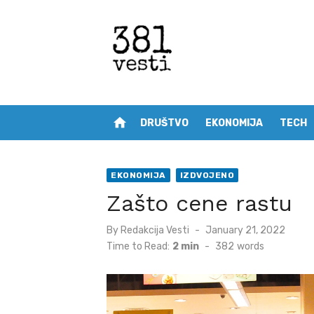
Skip
to
content
home
DRUŠTVO
EKONOMIJA
TECH
EKONOMIJA
IZDVOJENO
Zašto cene rastu
Posted
By
Redakcija Vesti
January 21, 2022
on
Time to Read:
2 min
-
382
words