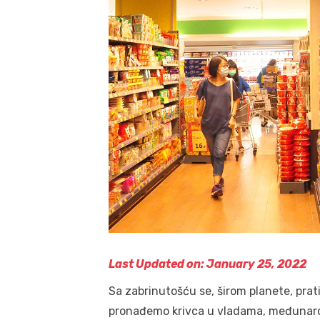
Last Updated on: January 25, 2022
Sa zabrinutošću se, širom planete, pra
pronađemo krivca u vladama, međunaro