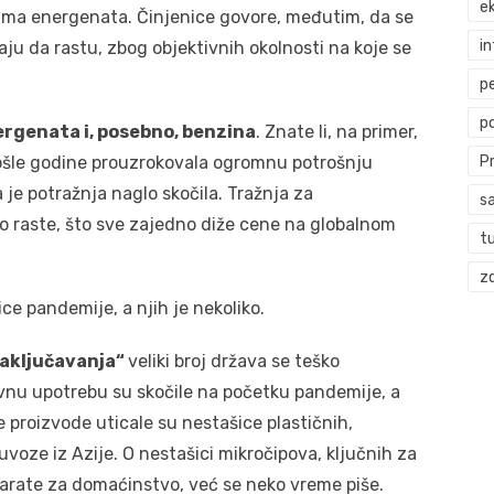
ek
ima energenata. Činjenice govore, međutim, da se
i
ju da rastu, zbog objektivnih okolnosti na koje se
p
p
ergenata i, posebno, benzina
. Znate li, na primer,
rošle godine prouzrokovala ogromnu potrošnju
P
 je potražnja naglo skočila. Tražnja za
s
o raste, što sve zajedno diže cene na globalnom
t
zd
ce pandemije, a njih je nekoliko.
zaključavanja“
veliki broj država se teško
vnu upotrebu su skočile na početku pandemije, a
le proizvode uticale su nestašice plastičnih,
 uvoze iz Azije. O nestašici mikročipova, ključnih za
arate za domaćinstvo, već se neko vreme piše.