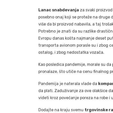
Lanac snabdevanja
za svaki proizvod 
posebno onaj koji se proteže na druge d
više da bi proizvod nabavila, a taj troš
Potrebno je znati da su razlike drastič
Evropu danas košta najmanje deset pu
transporta avionom porasle su i zbog c
ostalog, i zbog nedostatka vozača.
Kao posledica pandemije, morale su da
pronalaze, što utiče na cenu finalnog p
Pandemija je naterala vlade da
kompan
da plati. Zaduživanje za ove olakšice 
videti kroz povećanje poreza na robe i 
Dodajte na kraju svemu
trgovinske ra