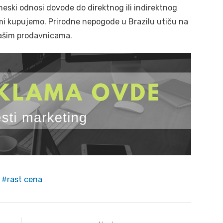
eski odnosi dovode do direktnog ili indirektnog
mi kupujemo. Prirodne nepogode u Brazilu utiču na
našim prodavnicama.
rast cena