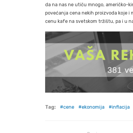
da na nas ne utiču mnogo, američko-kin
povećanja cena nekih proizvoda koje i 
cenu kafe na svetskom tržištu, pa i u 
Tag:
cene
ekonomija
inflacija