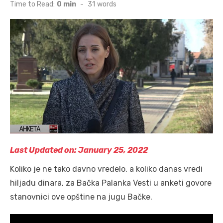
on
Time to Read:
0 min
-
31
words
Last Updated on: January 25, 2022
Koliko je ne tako davno vredelo, a koliko danas vredi
hiljadu dinara, za Bačka Palanka Vesti u anketi govore
stanovnici ove opštine na jugu Bačke.