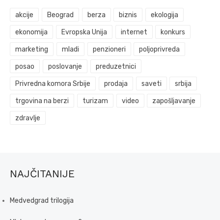
akcije
Beograd
berza
biznis
ekologija
ekonomija
Evropska Unija
internet
konkurs
marketing
mladi
penzioneri
poljoprivreda
posao
poslovanje
preduzetnici
Privredna komora Srbije
prodaja
saveti
srbija
trgovina na berzi
turizam
video
zapošljavanje
zdravlje
NAJČITANIJE
Medvedgrad trilogija