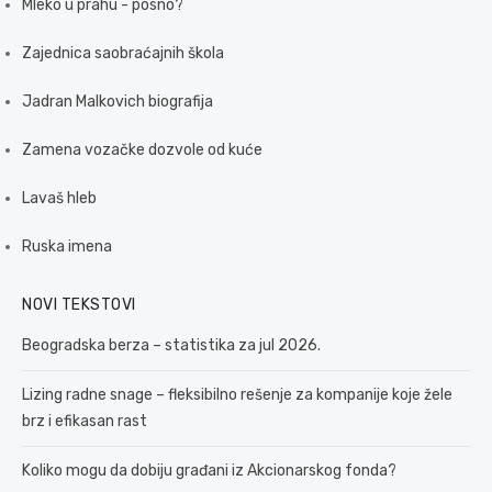
Mleko u prahu - posno?
Zajednica saobraćajnih škola
Jadran Malkovich biografija
Zamena vozačke dozvole od kuće
Lavaš hleb
Ruska imena
NOVI TEKSTOVI
Beogradska berza – statistika za jul 2026.
Lizing radne snage – fleksibilno rešenje za kompanije koje žele
brz i efikasan rast
Koliko mogu da dobiju građani iz Akcionarskog fonda?