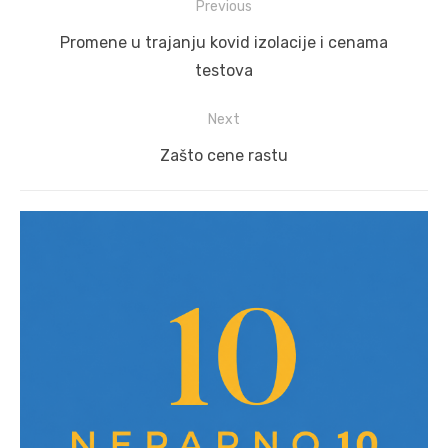
Post
Previous
navigation
Previous
Promene u trajanju kovid izolacije i cenama
post:
testova
Next
Next
Zašto cene rastu
post: