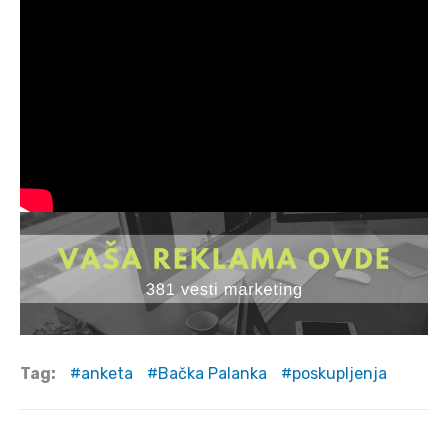
Tag:
anketa
Bačka Palanka
poskupljenja